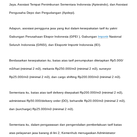
Jaya, Asosiasi Tempat Penimbunan Sementara Indonesia (Aptesindo), dan Asosiasi
Pengusaha Depo dan Pergudangan (Apdepi).
Adapun, asosiasi pengguna jasa yang ikut dalam kesepakatan tarif itu yakni
Gabungan Perusahaan Ekspor Indonesia (GPEI ), Gabungan
Importir
Nasional
Seluruh Indonesia (GINSI), dan Eksportir Importir Indonesia (IEI).
Berdasarkan kesepakatan itu, batas atas tarif penumpukan ditetapkan Rp5.000/
m3/hari (minimal 2 m3), mekanis Rp250.000/m3 (minimal 2 m3), surveyor
Rp25.000/m3 (minimal 2 m3), dan cargo shifting Rp200.000/m3 (minimal 2 m3).
Sementara itu, batas atas tarif delivery disepakati Rp200.000/m3 (minimal 2 m3),
administrasi Rp50.000/delivery order (DO), behandle Rp20.000/m3 (minimal 2 m3),
dan (surcharge) Rp25.000/m3 (minimal 2 m3).
Sementara itu, dalam pengawasan dan pengendalian pemberlakuan tarif batas
atas pelayanan jasa barang di lini 2, Kemenhub menugaskan Administrator