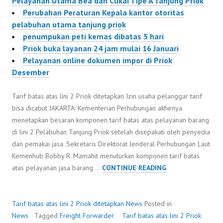
Pelayanan Utama Bea dan Cukai Tipe A Tanjung Priok
Perubahan Peraturan Kepala kantor otoritas
pelabuhan utama tanjung priok
penumpukan peti kemas dibatas 5 hari
Priok buka layanan 24 jam mulai 16 Januari
Pelayanan online dokumen impor di Priok
Desember
Tarif batas atas lini 2 Priok ditetapkan Izin usaha pelanggar tarif
bisa dicabut JAKARTA: Kementerian Perhubungan akhirnya
menetapkan besaran komponen tarif batas atas pelayanan barang
di lini 2 Pelabuhan Tanjung Priok setelah disepakati oleh penyedia
dan pemakai jasa. Sekretaris Direktorat Jenderal Perhubungan Laut
Kemenhub Bobby R. Mamahit menuturkan komponen tarif batas
TARIF
atas pelayanan jasa barang …
CONTINUE READING
BATAS
ATAS
LINI
Tarif batas atas lini 2 Priok ditetapkan
News
Posted in
2
News
Tagged
Freight Forwarder
Tarif batas atas lini 2 Priok