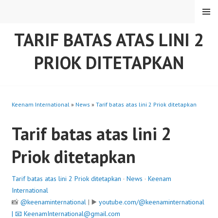
Skip
MENU
to
content
TARIF BATAS ATAS LINI 2
PRIOK DITETAPKAN
Keenam International
»
News
»
Tarif batas atas lini 2 Priok ditetapkan
Tarif batas atas lini 2
Priok ditetapkan
Tarif batas atas lini 2 Priok ditetapkan
·
News
·
Keenam
International
📸
@keenaminternational
| ▶️
youtube.com/@keenaminternational
| 📧
KeenamInternational@gmail.com