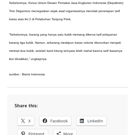
Sebelumnya, Ketua Umum Dewan Pemakai Jasa Angkutan Indonesia (Depalindo)
Toto Dirgantoro menegaskan sejak awal organisasinya menolak penetapan tarif
batas atas lini 2 di Pelabuhan Tanjung Priok.
“Sebelumnya, barang yang hanya satu kubik memang dikenai tarif pelayanan
barang tiga kubik. Namun, sekarang meskipun batas volume diturunkan menjadi
minimal dua kubik, setelah kami hitung ternyata lebih mahal karena tarif dasarnya
ikut dinaikkan,” ungkapnya.
sumber : Bisnis Indonesia
Share this:
X
Facebook
LinkedIn
Pinterest
More