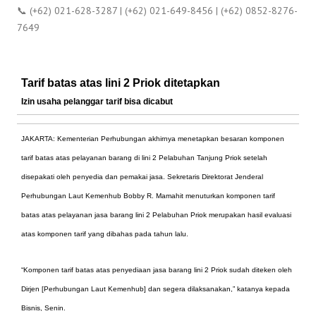
📞 (+62) 021-628-3287 | (+62) 021-649-8456 | (+62) 0852-8276-
7649
Tarif batas atas lini 2 Priok ditetapkan
Izin usaha pelanggar tarif bisa dicabut
JAKARTA: Kementerian Perhubungan akhirnya menetapkan besaran komponen
tarif batas atas pelayanan barang di lini 2 Pelabuhan Tanjung Priok setelah
disepakati oleh penyedia dan pemakai jasa.
Sekretaris Direktorat Jenderal
Perhubungan Laut Kemenhub Bobby R. Mamahit menuturkan komponen tarif
batas atas pelayanan jasa barang lini 2 Pelabuhan Priok merupakan hasil evaluasi
atas komponen tarif yang dibahas pada tahun lalu.
“Komponen tarif batas atas penyediaan jasa barang lini 2 Priok sudah diteken oleh
Dirjen [Perhubungan Laut Kemenhub] dan segera dilaksanakan,” katanya kepada
Bisnis, Senin.