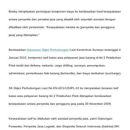
Bobby menjelaskan penetapan komponen biaya itu berdasarkan hasil kesepakatan
antara penyedia dan pemakai jasa yang diwakili oleh sejumlah asosiasi dengan
difasilitasi oleh pemerintah. “Kesepakatan mereka itu [penyedia dan pengguna
jasa] yang ditetapkan.”
Berdasarkan
keputusan Dirjen Perhubungan
Laut Kemenhub Sunaryo tertanggal 4
Januari 2010, komponen tarif batas atas pelayanan jasa barang di lini 2 Pelabuhan
Priok terdiri dari delivery, mekanis, cargo shifting, surveyor, penumpukan,
administrasi, pemeriksaan fisik barang (behandle), dan biaya tambahan (surcharge).
SK Dirjen Perhubungan Laut No.KN.42/1/1/DJPL-10 itu menyatakan besaran tarif
batas atas pelayanan barang lini 2 Pelabuhan Priok ditetapkan berdasarkan
kesepakatan antara penyedia dan pengguna jasa pada 30 November 2009.
Kesepakatan tarif itu dilakukan oleh asosiasi penyedia jasa, yakni Gabungan
Forwarder, Penyedia Jasa Logistik, dan Ekspedisi Seluruh Indonesia (Gafeksi) DKI