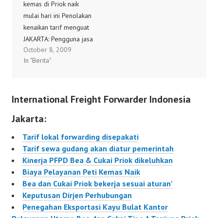
kemas di Priok naik
Sekretaris Ditjen
Jusman Syafii Djamal
mulai hari ini Penolakan
Perhubungan Laut
mengatakan pihaknya
kenaikan tarif menguat
Departemen
sedang mengkaji
JAKARTA: Pengguna jasa
Perhubungan Bobby R.
rencana kebijakan
October 8, 2009
kepelabuhanan tetap
Mamahit mengatakan
penarifan tersebut dan
In "Berita"
menolak kenaikan tarif
kesepakatan itu
dalam waktu dekat
pelayanan bongkar
mencakup penetapan
diharapkan bisa segera
muat peti kemas atau
lima komponen…
diterapkan. "Seperti
International Freight Forwarder Indonesia
container handling
halnya di bandara, itu…
charges (CHC) mulai hari
Jakarta:
ini di Jakarta
International Container
Tarif lokal forwarding disepakati
Terminal (JICT) dan
Tarif sewa gudang akan diatur pemerintah
Terminal Petikemas
Kinerja PFPD Bea & Cukai Priok dikeluhkan
(TPK) Koja, Pelabuhan
Biaya Pelayanan Peti Kemas Naik
Tanjung Priok. Bahkan…
Bea dan Cukai Priok bekerja sesuai aturan’
Keputusan Dirjen Perhubungan
Penegahan Eksportasi Kayu Bulat Kantor