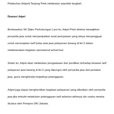
Pelabuhan (Adpel) Tanjung Priok melakukan sejumlah langkah.
Diawasi Adpel
Berdasarkan SK Dirjen Perhubungan Laut itu, Adpel Priok diminta mewajibkan
penyedia jasa untuk menyampaikan surat pernyataan yang isinya menyanggupi
untuk menerapkan tarif batas atas jasa pelayanan barang di lini 2 dalam
melaksanakan kegiatan operasional sehari-hari.
Selain itu, Adpel akan melakukan pengawasan dan penilikan terhadap besaran tarif
pelayanan jasa barang di lini 2 yang dipungut oleh penyedia jasa dari pemakai
jasa, guna menghindari terjadinya pelanggaran.
Adpel juga dapat menghentikan kegiatan pelayanan yang diberikan oleh penyedia
jasa jika terbukti melakukan pelanggaran tarif sebelum akhirnya izin usaha mereka
dicabut oleh Pemprov DKI Jakarta.