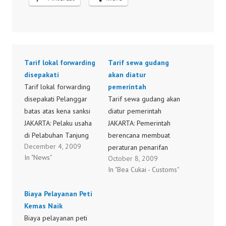
Tarif lokal forwarding
Tarif sewa gudang
disepakati
akan diatur
Tarif lokal forwarding
pemerintah
disepakati Pelanggar
Tarif sewa gudang akan
batas atas kena sanksi
diatur pemerintah
JAKARTA: Pelaku usaha
JAKARTA: Pemerintah
di Pelabuhan Tanjung
berencana membuat
December 4, 2009
Priok akhirnya
peraturan penarifan
In "News"
October 8, 2009
menyepakati batas atas
untuk penanganan
In "Bea Cukai - Customs"
biaya lokal jasa
barang di bandara
pengurusan transportasi
ataupun pelabuhan,
Biaya Pelayanan Peti
(forwarding local
guna mencegah
Kemas Naik
charge) di pelabuhan
terjadinya kartel harga.
Biaya pelayanan peti
tersibuk di Indonesia itu.
Menteri Perhubungan