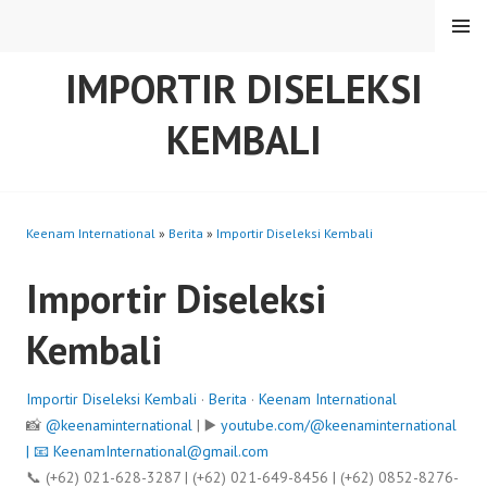
Skip
MENU
to
content
IMPORTIR DISELEKSI
KEMBALI
Keenam International
»
Berita
»
Importir Diseleksi Kembali
Importir Diseleksi
Kembali
Importir Diseleksi Kembali
·
Berita
·
Keenam International
📸
@keenaminternational
| ▶️
youtube.com/@keenaminternational
| 📧
KeenamInternational@gmail.com
📞 (+62) 021-628-3287 | (+62) 021-649-8456 | (+62) 0852-8276-