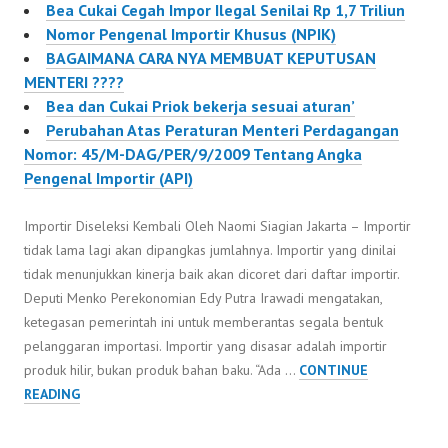
Bea Cukai Cegah Impor Ilegal Senilai Rp 1,7 Triliun
Nomor Pengenal Importir Khusus (NPIK)
BAGAIMANA CARA NYA MEMBUAT KEPUTUSAN
MENTERI ????
Bea dan Cukai Priok bekerja sesuai aturan’
Perubahan Atas Peraturan Menteri Perdagangan
Nomor: 45/M-DAG/PER/9/2009 Tentang Angka
Pengenal Importir (API)
Importir Diseleksi Kembali Oleh Naomi Siagian Jakarta – Importir
tidak lama lagi akan dipangkas jumlahnya. Importir yang dinilai
tidak menunjukkan kinerja baik akan dicoret dari daftar importir.
Deputi Menko Perekonomian Edy Putra Irawadi mengatakan,
ketegasan pemerintah ini untuk memberantas segala bentuk
pelanggaran importasi. Importir yang disasar adalah importir
produk hilir, bukan produk bahan baku. “Ada …
CONTINUE
IMPORTIR
READING
DISELEKSI
KEMBALI