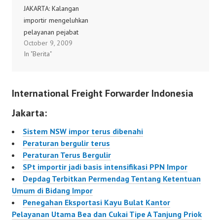
JAKARTA: Kalangan
muat barang, dan dua
muat barang, dan dua
importir mengeluhkan
jenis tekstil dari tata
jenis tekstil dari tata
pelayanan pejabat
niaga impor, karena
niaga impor, karena
October 9, 2009
fungsional pemeriksa
perkembangan industri
perkembangan industri
In "Berita"
dokumen (PFPD) Kantor
dan pasar Indonesia
dan pasar Indonesia
Pelayanan Utama Bea
dinilai semakin kondusif.
dinilai semakin kondusif.
dan Cukai Tanjung Priok
Pembebasan…
Pembebasan…
International Freight Forwarder Indonesia
yang tidak optimal
sehingga bisa
Jakarta:
menimbulkan ekonomi
biaya tinggi. Lian Pohan,
Sistem NSW impor terus dibenahi
salah seorang importir
Peraturan bergulir terus
di Pelabuhan Priok,
Peraturan Terus Bergulir
mengatakan
SPt importir jadi basis intensifikasi PPN Impor
kelambanan kinerja
Depdag Terbitkan Permendag Tentang Ketentuan
PFPD berpotensi
Umum di Bidang Impor
menimbulkan ekonomi
Penegahan Eksportasi Kayu Bulat Kantor
biaya…
Pelayanan Utama Bea dan Cukai Tipe A Tanjung Priok