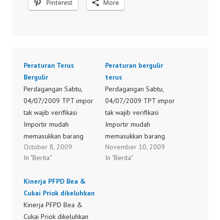
Pinterest
More
Peraturan Terus
Peraturan bergulir
Bergulir
terus
Perdagangan Sabtu,
Perdagangan Sabtu,
04/07/2009 TPT impor
04/07/2009 TPT impor
tak wajib verifikasi
tak wajib verifikasi
Importir mudah
Importir mudah
memasukkan barang
memasukkan barang
October 8, 2009
November 10, 2009
secara lebih bebas
secara lebih bebas
In "Berita"
In "Berita"
JAKARTA: Pemerintah
JAKARTA: Pemerintah
membebaskan 23 jenis
membebaskan 23 jenis
Kinerja PFPD Bea &
produk tekstil impor
produk tekstil impor
Cukai Priok dikeluhkan
dari kewajiban pe-
dari kewajiban pe-
Kinerja PFPD Bea &
nelusuran teknis
nelusuran teknis
Cukai Priok dikeluhkan
(verifikasi) di negara
(verifikasi) di negara