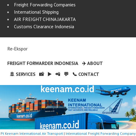
Freight Forwarding Companies
International Shipping
AIR FREIGHT CHINA JAKARTA
Customs Clearance Indonesia
Re‑Ekspor
FREIGHT FORWARDER INDONESIA
✈️ ABOUT
🚢 SERVICES
📸
▶️
📲
💬
📞 CONTACT
Pt Keenam International Air Transport
|
International Freight Forwarding Company