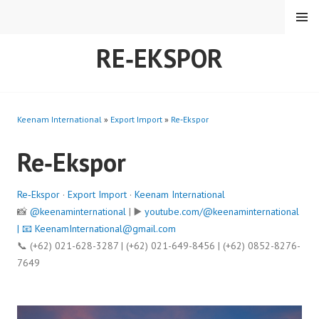
Skip
MENU
to
content
RE‑EKSPOR
Keenam International
»
Export Import
»
Re‑Ekspor
Re‑Ekspor
Re‑Ekspor
·
Export Import
·
Keenam International
📸
@keenaminternational
| ▶️
youtube.com/@keenaminternational
| 📧
KeenamInternational@gmail.com
📞 (+62) 021-628-3287 | (+62) 021-649-8456 | (+62) 0852-8276-
7649