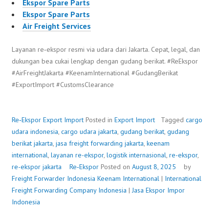
Ekspor Spare Parts
Ekspor Spare Parts
Air Freight Services
Layanan re‑ekspor resmi via udara dari Jakarta. Cepat, legal, dan
dukungan bea cukai lengkap dengan gudang berikat. #ReEkspor
#AirFreightJakarta #KeenamInternational #GudangBerikat
#ExportImport #CustomsClearance
Re‑Ekspor
Export Import
Posted in
Export Import
Tagged
cargo
udara indonesia
,
cargo udara jakarta
,
gudang berikat
,
gudang
berikat jakarta
,
jasa freight forwarding jakarta
,
keenam
international
,
layanan re-ekspor
,
logistik internasional
,
re-ekspor
,
re-ekspor jakarta
Re‑Ekspor
Posted on
August 8, 2025
by
Freight Forwarder Indonesia
Keenam International
|
International
Freight Forwarding Company Indonesia
|
Jasa Ekspor Impor
Indonesia