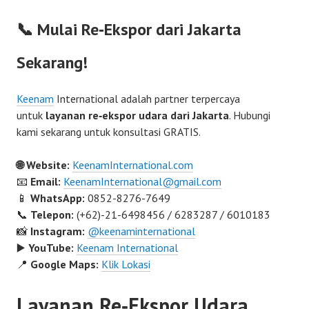
📞 Mulai Re‑Ekspor dari Jakarta
Sekarang!
Keenam
International adalah partner terpercaya
untuk
layanan re‑ekspor udara dari Jakarta
. Hubungi
kami sekarang untuk konsultasi GRATIS.
🌐 Website:
KeenamInternational.com
📧
Email:
KeenamInternational@gmail.com
📱
WhatsApp:
0852-8276-7649
📞
Telepon:
(+62)-21-6498456 / 6283287 / 6010183
📸
Instagram:
@keenaminternational
▶️
YouTube:
Keenam International
📍
Google Maps:
Klik Lokasi
Layanan Re‑Ekspor Udara