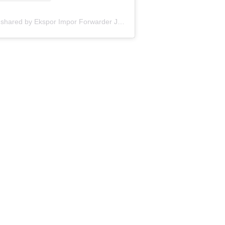
A post shared by Ekspor Impor Forwarder Jakarta | Freight Forwarding Indonesia (@keenamid)