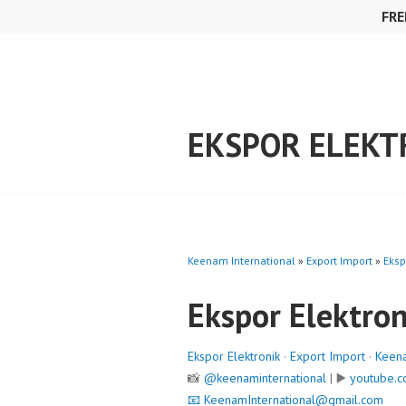
Skip
FRE
to
content
EKSPOR ELEKT
Keenam International
»
Export Import
»
Eksp
Ekspor Elektron
Ekspor Elektronik
·
Export Import
·
Keena
📸
@keenaminternational
| ▶️
youtube.c
📧
KeenamInternational@gmail.com