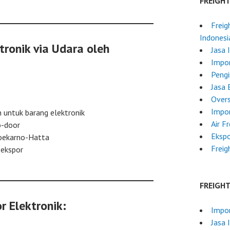
FREIGH
Freig
Indonesi
tronik via Udara oleh
Jasa 
Impor
Pengi
Jasa 
Overs
Impor
untuk barang elektronik
Air F
o-door
Ekspo
oekarno-Hatta
Freig
 ekspor
FREIGH
r Elektronik:
Impor
Jasa 