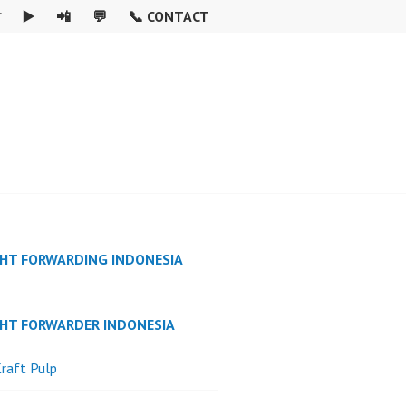

▶️
📲
💬
📞 CONTACT
GHT FORWARDING INDONESIA
GHT FORWARDER INDONESIA
raft Pulp