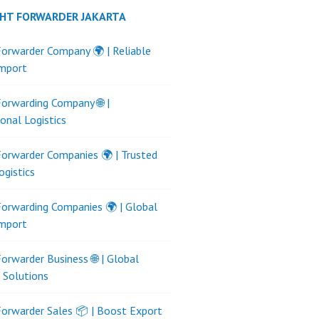
GHT FORWARDER JAKARTA
Forwarder Company 🌍 | Reliable
Import
Forwarding Company 🌐 |
ional Logistics
Forwarder Companies 🌍 | Trusted
ogistics
Forwarding Companies 🌍 | Global
Import
Forwarder Business 🌐 | Global
s Solutions
Forwarder Sales 📦 | Boost Export