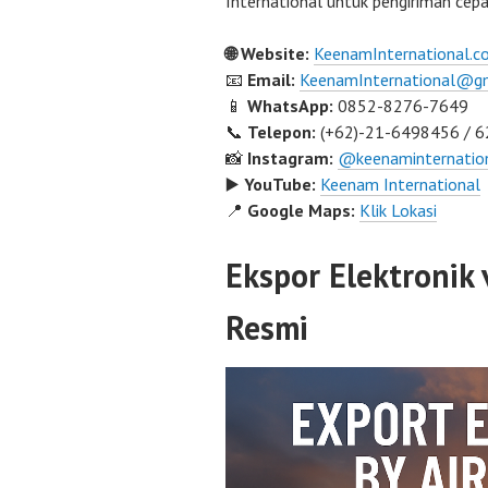
International untuk pengiriman cepa
🌐 Website:
KeenamInternational.c
📧
Email:
KeenamInternational@g
📱
WhatsApp:
0852-8276-7649
📞
Telepon:
(+62)-21-6498456 / 
📸
Instagram:
@keenaminternatio
▶️
YouTube:
Keenam International
📍
Google Maps:
Klik Lokasi
Ekspor Elektronik
Resmi