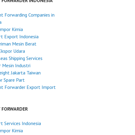
T FORWARDER INDONESIA
ht Forwarding Companies in
a
Impor Kimia
t Export Indonesia
riman Mesin Berat
Ekspor Udara
eas Shipping Services
 Mesin Industri
reight Jakarta Taiwan
r Spare Part
ht Forwarder Export Import
T FORWARDER
t Services Indonesia
Impor Kimia