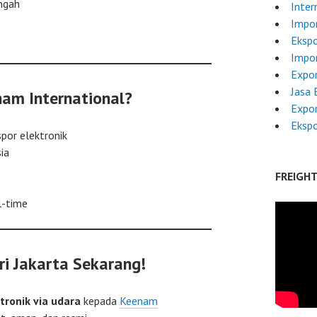
engah
Inter
Impor
Ekspo
Impo
Expor
Jasa 
am International?
Expor
Ekspo
por elektronik
ia
FREIGH
l-time
ri Jakarta Sekarang!
tronik via udara
kepada
Keenam