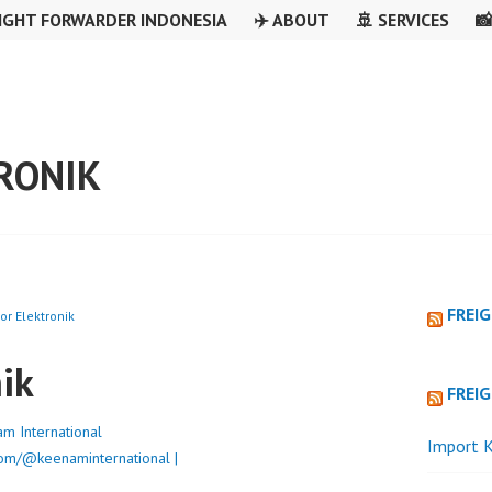
IGHT FORWARDER INDONESIA
✈️ ABOUT
🚢 SERVICES

RONIK
FREI
or Elektronik
ik
FREI
m International
Import K
om/@keenaminternational |