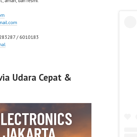
t, aman, dan resmi.
om
mail.com
6283287 / 6010183
nal
 via Udara Cepat &