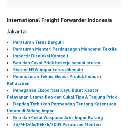
kinerja baik akan dicoret
guna mendorong
dari daftar importir.
terciptanya kondisi
International Freight Forwarder Indonesia
Deputi Menko
perdagangan dan…
Perekonomian Edy Putra
Jakarta:
Irawadi mengatakan,
ketegasan pemerintah
Peraturan Terus Bergulir
ini untuk memberantas
Peraturan Menteri Perdagangan Mengenai Textile
segala bentuk
Importir Diseleksi Kembali
pelanggaran importasi.
Bea dan Cukai Priok bekerja sesuai aturan’
Importir yang disasar
Sistem NSW impor terus dibenahi
adalah importir produk
Penelusuran Teknis Ekspor Produk Industri
hilir,…
Kehutanan
Penegahan Eksportasi Kayu Bulat Kantor
Pelayanan Utama Bea dan Cukai Tipe A Tanjung Priok
Depdag Terbitkan Permendag Tentang Ketentuan
Umum di Bidang Impor
Bea dan Cukai Waspadai Arus Impor Barang
23/M-DAG/PER/6/2009 Peraturan Menteri