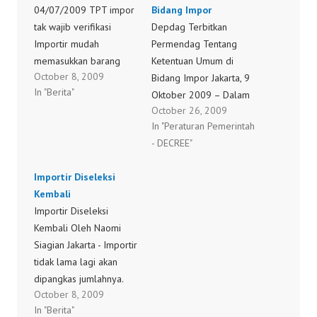
04/07/2009 TPT impor
Bidang Impor
tak wajib verifikasi
Depdag Terbitkan
Importir mudah
Permendag Tentang
memasukkan barang
Ketentuan Umum di
October 8, 2009
secara lebih bebas
Bidang Impor Jakarta, 9
In "Berita"
JAKARTA: Pemerintah
Oktober 2009 – Dalam
October 26, 2009
membebaskan 23 jenis
rangka mengantisipasi
In "Peraturan Pemerintah
produk tekstil impor
dampak globalisasi dan
- DECREE"
dari kewajiban pe-
liberalisasi
nelusuran teknis
perdagangan
Importir Diseleksi
(verifikasi) di negara
internasional yang
Kembali
muat barang, dan dua
berkembang pesat saat
Importir Diseleksi
jenis tekstil dari tata
ini serta keterlindungan
Kembali Oleh Naomi
niaga impor, karena
kepentingan
Siagian Jakarta - Importir
perkembangan industri
pembangunan ekonomi
tidak lama lagi akan
dan pasar Indonesia
nasional dari pengaruh
dipangkas jumlahnya.
dinilai semakin kondusif.
negatif pasar global,
October 8, 2009
Importir yang dinilai
Pembebasan…
peningkatan tarif hidup
In "Berita"
tidak menunjukkan
produsen sekaligus