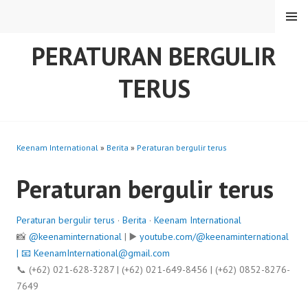
Skip
MENU
to
content
PERATURAN BERGULIR
TERUS
Keenam International
»
Berita
»
Peraturan bergulir terus
Peraturan bergulir terus
Peraturan bergulir terus
·
Berita
·
Keenam International
📸
@keenaminternational
| ▶️
youtube.com/@keenaminternational
| 📧
KeenamInternational@gmail.com
📞 (+62) 021-628-3287 | (+62) 021-649-8456 | (+62) 0852-8276-
7649