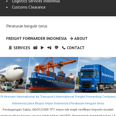
Logistics Services Indonesia
Customs Clearance
Peraturan bergulir terus
FREIGHT FORWARDER INDONESIA
✈️ ABOUT
🚢 SERVICES
📸
▶️
📲
💬
📞 CONTACT
Pt Keenam International Air Transport
|
International Freight Forwarding Company
Indonesia
|
Jasa Ekspor Impor Indonesia
|
Peraturan bergulir terus
Perdagangan Sabtu, 04/07/2009 TPT impor tak wajib verifikasi Importir mudah
memasukkan barang secara lebih bebas JAKARTA: Pemerintah membebaskan 23