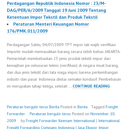
Perdagangan Republik Indonesia Nomor : 23/M-
DAG/PER/6/2009 Tanggal 19 Juni 2009 Tentang
Ketentuan Impor Tekstil dan Produk Tekstil
Peraturan Menteri Keuangan Nomor
176/PMK.011/2009
Perdagangan Sabtu, 04/07/2009 TPT impor tak wajib verifikasi
Importir mudah memasukkan barang secara lebih bebas JAKARTA:
Pemerintah membebaskan 23 jenis produk tekstil impor dari
kewajiban pe-nelusuran teknis (verifikasi) di negara muat barang,
dan dua jenis tekstil dari tata niaga impor, karena perkembangan
industri dan pasar Indonesia dinilai semakin kondusif. Pembebasan
PERATURA
ini merupakan tahap ketiga, setelah …
CONTINUE READING
BERGULIR
TERUS
Peraturan bergulir terus
Berita
Posted in
Berita
Tagged
Freight
Forwarder
Peraturan bergulir terus
Posted on
November 10,
2009
by
Freight Forwarder
Keenam International
|
International
Freight Forwarding Company Indonesia
|
Jasa Ekspor Impor