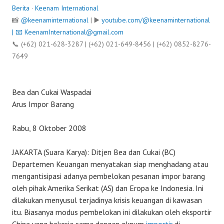
Berita
·
Keenam International
📸
@keenaminternational
| ▶️
youtube.com/@keenaminternational
| 📧
KeenamInternational@gmail.com
📞 (+62) 021-628-3287 | (+62) 021-649-8456 | (+62) 0852-8276-
7649
Bea dan Cukai Waspadai
Arus Impor Barang
Rabu, 8 Oktober 2008
JAKARTA (Suara Karya): Ditjen Bea dan Cukai (BC)
Departemen Keuangan menyatakan siap menghadang atau
mengantisipasi adanya pembelokan pesanan impor barang
oleh pihak Amerika Serikat (AS) dan Eropa ke Indonesia. Ini
dilakukan menyusul terjadinya krisis keuangan di kawasan
itu. Biasanya modus pembelokan ini dilakukan oleh eksportir