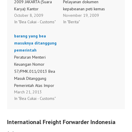
2009 JAKARTA (Suara
Pelayanan dokumen
Karya): Kantor
kepabeanan peti kemas
October 8, 2009
November 19, 2009
pelayanan utama Bea
impor secara online
In "Bea Cukai - Customs"
In "Berita"
dan Cukai (BC) tipe A
untuk surat perintah
Tanjung Priok berhasil
pengeluaran barang
barang yang bea
mencegah impor aneka
dan surat pengeluaran
masuknya ditanggung
produk kosmetik asal
peti kemas melalui
pemerintah
China, ekspor rotan
Jakarta International
Peraturan Menteri
mentah, dan tanduk rusa
Container Terminal
Keuangan Nomor
senilai Rp 1,7 triliun.
(JICT) di Pelabuhan
57/PMK.011/2013 Bea
Kasus impor ilegal
Tanjung Priok mulai
Masuk Ditanggung
pertama yang berhasil…
diterapkan pada 1
Pemerintah Atas Impor
Desember 2009,
March 21, 2013
Barang Dan Bahan Guna
sedangkan untuk
In "Bea Cukai - Customs"
Pembuatan Dan/Atau
dokumen ekspor pada
Perbaikan Kapal Untuk
April 2010. Presiden…
Tahun Anggaran 2013 (,
International Freight Forwarder Indonesia
pkpn, PMK0570112013,
tanggal 21-03-2013,