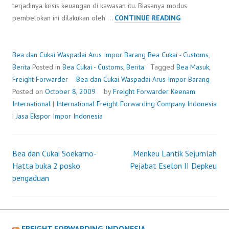
terjadinya krisis keuangan di kawasan itu. Biasanya modus
BEA
pembelokan ini dilakukan oleh …
CONTINUE READING
DAN
CUKAI
WASPADAI
Bea dan Cukai Waspadai Arus Impor Barang
Bea Cukai - Customs
,
ARUS
Berita
Posted in
Bea Cukai - Customs
,
Berita
Tagged
Bea Masuk
,
IMPOR
Freight Forwarder
Bea dan Cukai Waspadai Arus Impor Barang
BARANG
Posted on
October 8, 2009
by
Freight Forwarder
Keenam
International
|
International Freight Forwarding Company Indonesia
|
Jasa Ekspor Impor Indonesia
Bea dan Cukai Soekarno-
Menkeu Lantik Sejumlah
Post
Hatta buka 2 posko
Pejabat Eselon II Depkeu
pengaduan
navigation
FREIGHT FORWARDING INDONESIA