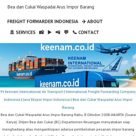
Bea dan Cukai Waspadai Arus Impor Barang
FREIGHT FORWARDER INDONESIA
✈️ ABOUT
🚢 SERVICES
📸
▶️
📲
💬
📞 CONTACT
Pt Keenam International Air Transport
|
International Freight Forwarding Company
Indonesia
|
Jasa Ekspor Impor Indonesia
|
Bea dan Cukai Waspadai Arus Impor
Barang
Bea dan Cukai Waspadai Arus Impor Barang Rabu, 8 Oktober 2008 JAKARTA (Suara
Karya): Ditjen Bea dan Cukai (BC) Departemen Keuangan menyatakan siap
menghadang atau mengantisipasi adanya pembelokan pesanan impor barang