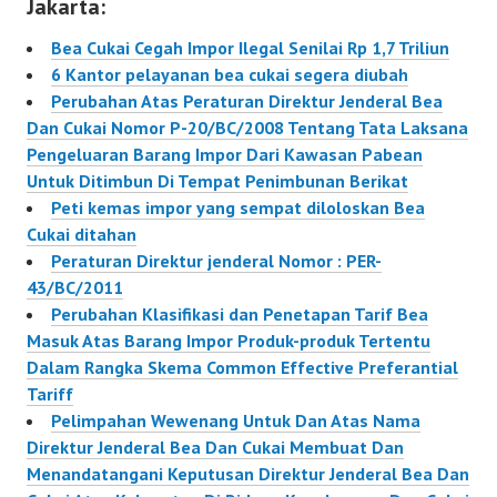
Jakarta:
format ) Peraturan
Menteri Keuangan
Bea Cukai Cegah Impor Ilegal Senilai Rp 1,7 Triliun
Nomor
6 Kantor pelayanan bea cukai segera diubah
58/PMK.011/2013 Bea
Perubahan Atas Peraturan Direktur Jenderal Bea
Masuk Ditanggung
Dan Cukai Nomor P-20/BC/2008 Tentang Tata Laksana
Pemerintah Atas Impor
Pengeluaran Barang Impor Dari Kawasan Pabean
Barang Dan Bahan Guna
Untuk Ditimbun Di Tempat Penimbunan Berikat
Pembuatan Komponen
Peti kemas impor yang sempat diloloskan Bea
Dan/Atau Produk
Cukai ditahan
Elektronika…
Peraturan Direktur jenderal Nomor : PER-
43/BC/2011
Perubahan Klasifikasi dan Penetapan Tarif Bea
Masuk Atas Barang Impor Produk-produk Tertentu
Dalam Rangka Skema Common Effective Preferantial
Tariff
Pelimpahan Wewenang Untuk Dan Atas Nama
Direktur Jenderal Bea Dan Cukai Membuat Dan
Menandatangani Keputusan Direktur Jenderal Bea Dan