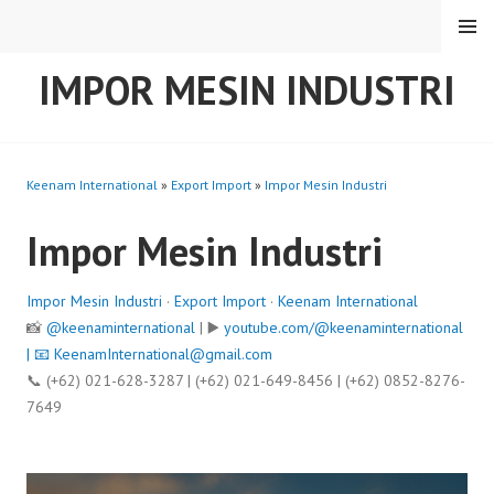
Skip
MENU
to
content
IMPOR MESIN INDUSTRI
Keenam International
»
Export Import
»
Impor Mesin Industri
Impor Mesin Industri
Impor Mesin Industri
·
Export Import
·
Keenam International
📸
@keenaminternational
| ▶️
youtube.com/@keenaminternational
| 📧
KeenamInternational@gmail.com
📞 (+62) 021-628-3287 | (+62) 021-649-8456 | (+62) 0852-8276-
7649