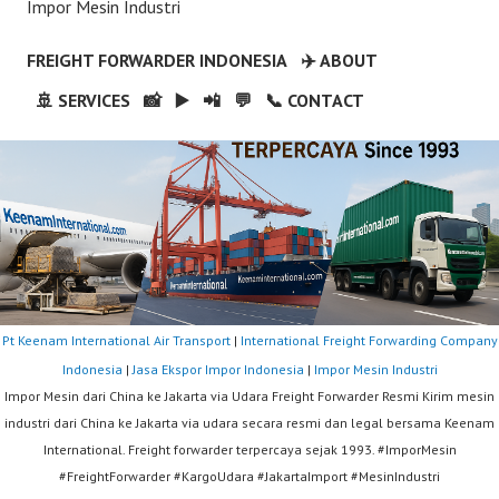
Impor Mesin Industri
FREIGHT FORWARDER INDONESIA
✈️ ABOUT
🚢 SERVICES
📸
▶️
📲
💬
📞 CONTACT
Pt Keenam International Air Transport
|
International Freight Forwarding Company
Indonesia
|
Jasa Ekspor Impor Indonesia
|
Impor Mesin Industri
Impor Mesin dari China ke Jakarta via Udara Freight Forwarder Resmi Kirim mesin
industri dari China ke Jakarta via udara secara resmi dan legal bersama Keenam
International. Freight forwarder terpercaya sejak 1993. #ImporMesin
#FreightForwarder #KargoUdara #JakartaImport #MesinIndustri