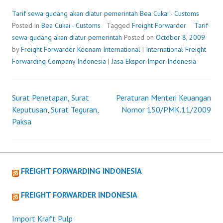
GUDANG
AKAN
Tarif sewa gudang akan diatur pemerintah
Bea Cukai - Customs
DIATUR
Posted in
Bea Cukai - Customs
Tagged
Freight Forwarder
Tarif
PEMERINTAH
sewa gudang akan diatur pemerintah
Posted on
October 8, 2009
by
Freight Forwarder
Keenam International
|
International Freight
Forwarding Company Indonesia
|
Jasa Ekspor Impor Indonesia
Surat Penetapan, Surat
Peraturan Menteri Keuangan
Post
Keputusan, Surat Teguran,
Nomor 150/PMK.11/2009
Paksa
navigation
FREIGHT FORWARDING INDONESIA
FREIGHT FORWARDER INDONESIA
Import Kraft Pulp