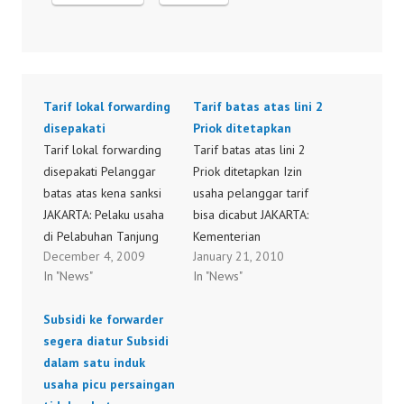
Tarif lokal forwarding
Tarif batas atas lini 2
disepakati
Priok ditetapkan
Tarif lokal forwarding
Tarif batas atas lini 2
disepakati Pelanggar
Priok ditetapkan Izin
batas atas kena sanksi
usaha pelanggar tarif
JAKARTA: Pelaku usaha
bisa dicabut JAKARTA:
di Pelabuhan Tanjung
Kementerian
December 4, 2009
January 21, 2010
Priok akhirnya
Perhubungan akhirnya
In "News"
In "News"
menyepakati batas atas
menetapkan besaran
biaya lokal jasa
komponen tarif batas
Subsidi ke forwarder
pengurusan transportasi
atas pelayanan barang
segera diatur Subsidi
(forwarding local
di lini 2 Pelabuhan
dalam satu induk
charge) di pelabuhan
Tanjung Priok setelah
usaha picu persaingan
tersibuk di Indonesia itu.
disepakati oleh