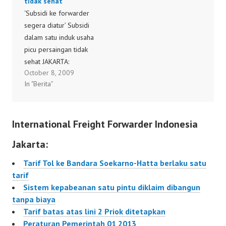
tidak sehat
Sekretaris Ditjen
penyedia dan pemakai
‘Subsidi ke forwarder
Perhubungan Laut
jasa. Sekretaris
segera diatur’ Subsidi
Departemen
Direktorat Jenderal
dalam satu induk usaha
Perhubungan Bobby R.
Perhubungan Laut
picu persaingan tidak
Mamahit mengatakan
Kemenhub Bobby R.
sehat JAKARTA:
kesepakatan itu
Mamahit menuturkan
October 8, 2009
Pemerintah diminta
mencakup penetapan
komponen tarif…
In "Berita"
segera membuat
lima komponen…
regulasi yang melarang
pemberian subsidi dari
International Freight Forwarder Indonesia
perusahaan pelayaran
ke forwarder dalam
Jakarta:
satu induk usaha karena
memicu persaingan
Tarif Tol ke Bandara Soekarno-Hatta berlaku satu
tidak sehat. Vice
tarif
President Operations
Sistem kepabeanan satu pintu diklaim dibangun
and Customer Service
tanpa biaya
PT Repex Wahana (RPX
Tarif batas atas lini 2 Priok ditetapkan
Group) M.…
Peraturan Pemerintah 01 2013