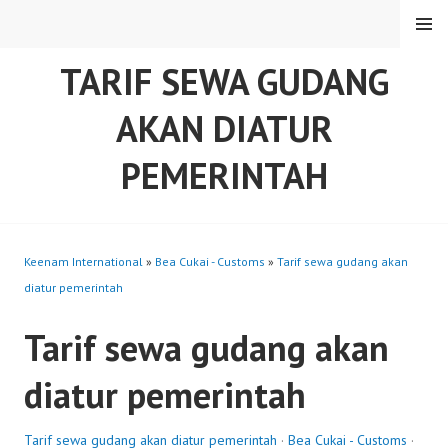
Skip
MENU
to
content
TARIF SEWA GUDANG
AKAN DIATUR
PEMERINTAH
Keenam International
»
Bea Cukai - Customs
»
Tarif sewa gudang akan
diatur pemerintah
Tarif sewa gudang akan
diatur pemerintah
Tarif sewa gudang akan diatur pemerintah
·
Bea Cukai - Customs
·