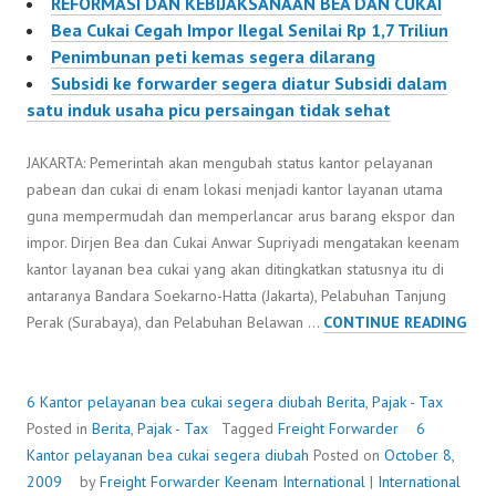
REFORMASI DAN KEBIJAKSANAAN BEA DAN CUKAI
Bea Cukai Cegah Impor Ilegal Senilai Rp 1,7 Triliun
Penimbunan peti kemas segera dilarang
Subsidi ke forwarder segera diatur Subsidi dalam
satu induk usaha picu persaingan tidak sehat
JAKARTA: Pemerintah akan mengubah status kantor pelayanan
pabean dan cukai di enam lokasi menjadi kantor layanan utama
guna mempermudah dan memperlancar arus barang ekspor dan
impor. Dirjen Bea dan Cukai Anwar Supriyadi mengatakan keenam
kantor layanan bea cukai yang akan ditingkatkan statusnya itu di
antaranya Bandara Soekarno-Hatta (Jakarta), Pelabuhan Tanjung
6
Perak (Surabaya), dan Pelabuhan Belawan …
CONTINUE READING
KAN
PEL
BEA
6 Kantor pelayanan bea cukai segera diubah
Berita
,
Pajak - Tax
CUK
Posted in
Berita
,
Pajak - Tax
Tagged
Freight Forwarder
6
SEG
Kantor pelayanan bea cukai segera diubah
Posted on
October 8,
DIU
2009
by
Freight Forwarder
Keenam International
|
International