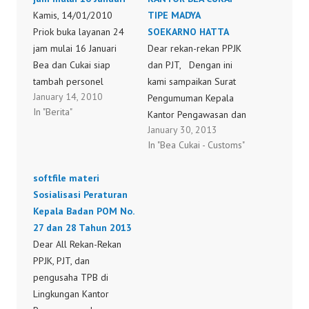
Kamis, 14/01/2010
TIPE MADYA
Priok buka layanan 24
SOEKARNO HATTA
jam mulai 16 Januari
Dear rekan-rekan PPJK
Bea dan Cukai siap
dan PJT, Dengan ini
tambah personel
kami sampaikan Surat
January 14, 2010
JAKARTA: Ditjen Bea dan
Pengumuman Kepala
In "Berita"
Cukai Pelabuhan
Kantor Pengawasan dan
January 30, 2013
Tanjung Priok
Pelayanan Bea dan
In "Bea Cukai - Customs"
menerapkan pelayanan
Cukai Tipe Madya
jasa kepelabuhanan
Pabean Soekarno-Hatta
softfile materi
selama 24 jam setiap
nomor PENG-
Sosialisasi Peraturan
hari mulai 16 Januari
100/WBC.06/KPP.MP.01
Kepala Badan POM No.
2010, guna
/2013 tanggal 30
27 dan 28 Tahun 2013
memperlancar arus
Januari 2013 tentang
Dear All Rekan-Rekan
barang melalui
Pemberlakuan Peraturan
PPJK, PJT, dan
pelabuhan tersibuk di
Pemerintah Nomor 1
pengusaha TPB di
Indonesia itu. Kepala
Tahun 2013 dan Update
Lingkungan Kantor
Kantor Pelayanan…
Modul PEB Dan BC 2.3.