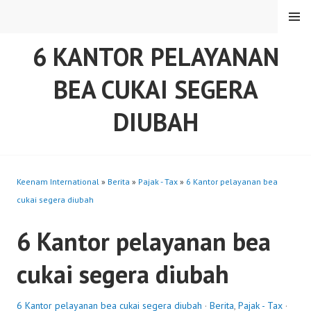
Skip
MENU
to
content
6 KANTOR PELAYANAN
BEA CUKAI SEGERA
DIUBAH
Keenam International
»
Berita
»
Pajak - Tax
»
6 Kantor pelayanan bea
cukai segera diubah
6 Kantor pelayanan bea
cukai segera diubah
6 Kantor pelayanan bea cukai segera diubah
·
Berita
,
Pajak - Tax
·