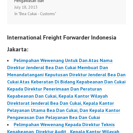
Pengawasan dan
Kami mohon bantuan
July 18, 2013
Pelayanan Bea dan
rekan-rekan…
In "Bea Cukai - Customs"
Cukai Tipe Madya
Pabean Seokarno-Hatta,
Sehubungan dengan
International Freight Forwarder Indonesia
penyelenggaraan
Sosialisasi Peraturan
Jakarta:
Kepala Badan POM No.
27 dan 28 Tahun 2013
Pelimpahan Wewenang Untuk Dan Atas Nama
pada tanggal 17 Juli
Direktur Jenderal Bea Dan Cukai Membuat Dan
2013 di Aula Gedung A
Menandatangani Keputusan Direktur Jenderal Bea Dan
Lantai II Kantor
Cukai Atas Keberatan Di Bidang Kepabeanan Dan Cukai
Pengawasan dan
Kepada Direktur Penerimaan Dan Peraturan
Pelayanan…
Kepabeanan Dan Cukai, Kepala Kantor Wilayah
Direktorat Jenderal Bea Dan Cukai, Kepala Kantor
Pelayanan Utama Bea Dan Cukai, Dan Kepala Kantor
Pengawasan Dan Pelayanan Bea Dan Cukai
Pelimpahan Wewenang Kepada Direktur Teknis
Kepabeanan, Direktur Audit, , Kepala Kantor Wilayah