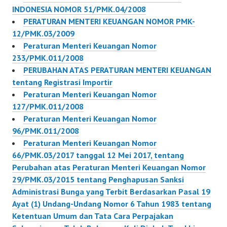
MENTERI KEUANGAN
INDONESIA NOMOR 51/PMK.04/2008
REPUBLIK INDONESIA,
PERATURAN MENTERI KEUANGAN NOMOR PMK-
Menimbang : bahwa
12/PMK.03/2009
dalam rangka
Peraturan Menteri Keuangan Nomor
penyelenggaraan
233/PMK.011/2008
kewajiban pelayanan
PERUBAHAN ATAS PERATURAN MENTERI KEUANGAN
umum (public service
tentang Registrasi Importir
obligation) yang
Peraturan Menteri Keuangan Nomor
ditetapkan oleh
127/PMK.011/2008
Pemerintah terhadap
Peraturan Menteri Keuangan Nomor
pelayanan umum
96/PMK.011/2008
bidang…
Peraturan Menteri Keuangan Nomor
66/PMK.03/2017 tanggal 12 Mei 2017, tentang
Perubahan atas Peraturan Menteri Keuangan Nomor
29/PMK.03/2015 tentang Penghapusan Sanksi
Administrasi Bunga yang Terbit Berdasarkan Pasal 19
Ayat (1) Undang-Undang Nomor 6 Tahun 1983 tentang
Ketentuan Umum dan Tata Cara Perpajakan