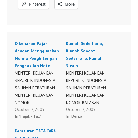
Pinterest
More
Dikenakan Pajak
Rumah Sederhana,
dengan Menggunakan
Rumah Sangat
Norma Penghitungan
Sederhana, Rumah
Penghasilan Neto
Susun
MENTERI KEUANGAN
MENTERI KEUANGAN
REPUBLIK INDONESIA
REPUBLIK INDONESIA
SALINAN PERATURAN
SALINAN PERATURAN
MENTERI KEUANGAN
MENTERI KEUANGAN
NOMOR
NOMOR BATASAN
October 7, 2009
October 7, 2009
45/PMK.03/2008
RUMAH SEDERHANA,
In "Pajak - Tax"
In "Berita"
TENTANG PEDOMAN
RUMAH SANGAT
PENGHITUNGAN
SEDERHANA, RUMAH
Peraturan TATA CARA
PENGKREDITAN PAJAK
SUSUN PERUBAHAN