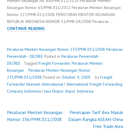
Menteri Keuangan No. 88/PMK.011/2010 Peraturan Menteri
Keuangan Nomor 65/PMK.011/2011 Peraturan Menteri Keuangan
Nomor 127/PMK.011/2008 PERATURAN MENTERI KEUANGAN
REPUBLIK INDONESIA NOMOR 51/PMK.04/2008 Peraturan …
PERATURAN
CONTINUE READING
MENTERI
KEUANGAN
NOMOR
Peraturan Menteri Keuangan Nomor 233/PMK.011/2008
Peraturan
233/PMK.011/2008
Pemerintah - DECREE
Posted in
Peraturan Pemerintah -
DECREE
Tagged
Freight Forwarder
,
Peraturan Menteri
Keuangan
Peraturan Menteri Keuangan Nomor
233/PMK.011/2008
Posted on
October 9, 2009
by
Freight
Forwarder
Keenam International
|
International Freight Forwarding
Company Indonesia
|
Jasa Ekspor Impor Indonesia
Peraturan Menteri Keuangan
Penetapan Tarif Bea Masuk
Post
Nomor 236/PMK.011/2008
Dalam Rangka ASEAN-China
Free Trade Area
navigation