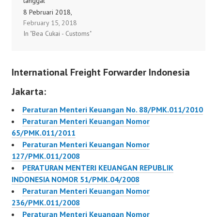
tanggal
8 Pebruari 2018,
February 15, 2018
tentang Perubahan atas
In "Bea Cukai - Customs"
Peraturan Menteri
Keuangan Nomor
248/PMK.011/2014
International Freight Forwarder Indonesia
tentang Bea Masuk
Ditanggung Pemerintah
Jakarta:
atas Impor Barang dan
Bahan Untuk
Peraturan Menteri Keuangan No. 88/PMK.011/2010
Memproduksi Barang
Peraturan Menteri Keuangan Nomor
dan/atau Jasa Guna
65/PMK.011/2011
Kepentingan Umum dan
Peraturan Menteri Keuangan Nomor
Peningkatan Daya Saing
127/PMK.011/2008
Industri Sektor Tertentu
PERATURAN MENTERI KEUANGAN REPUBLIK
14/PMK.010/2018
INDONESIA NOMOR 51/PMK.04/2008
Peraturan Menteri Keuangan Nomor
236/PMK.011/2008
Peraturan Menteri Keuangan Nomor