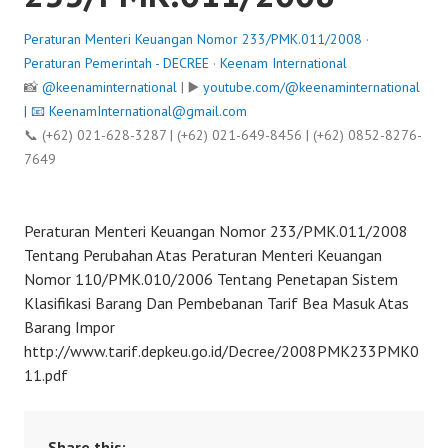
Peraturan Menteri Keuangan Nomor 233/PMK.011/2008
·
Peraturan Pemerintah - DECREE
·
Keenam International
📸
@keenaminternational
| ▶️
youtube.com/@keenaminternational
| 📧
KeenamInternational@gmail.com
📞 (+62) 021-628-3287 | (+62) 021-649-8456 | (+62) 0852-8276-
7649
Peraturan Menteri Keuangan Nomor 233/PMK.011/2008
Tentang Perubahan Atas Peraturan Menteri Keuangan
Nomor 110/PMK.010/2006 Tentang Penetapan Sistem
Klasifikasi Barang Dan Pembebanan Tarif Bea Masuk Atas
Barang Impor
http://www.tarif.depkeu.go.id/Decree/2008PMK233PMK0
11.pdf
Share this: