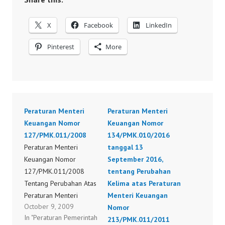
X
Facebook
LinkedIn
Pinterest
More
Peraturan Menteri
Peraturan Menteri
Keuangan Nomor
Keuangan Nomor
127/PMK.011/2008
134/PMK.010/2016
Peraturan Menteri
tanggal 13
Keuangan Nomor
September 2016,
127/PMK.011/2008
tentang Perubahan
Tentang Perubahan Atas
Kelima atas Peraturan
Peraturan Menteri
Menteri Keuangan
October 9, 2009
Keuangan Nomor
Nomor
In "Peraturan Pemerintah
129/PMK.011/2007
213/PMK.011/2011