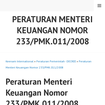
Skip
MENU
to
content
PERATURAN MENTERI
KEUANGAN NOMOR
233/PMK.011/2008
Keenam International
»
Peraturan Pemerintah - DECREE
»
Peraturan
Menteri Keuangan Nomor 233/PMK.011/2008
Peraturan Menteri
Keuangan Nomor
233/PMK.011/2008