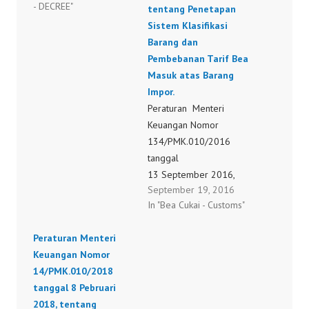
- DECREE"
Tentang Penetapan Atas
tentang Penetapan
Tarif Bea Masuk Atas
Sistem Klasifikasi
Barang Impor Dalam
Barang dan
Skema CEPT
Pembebanan Tarif Bea
http://www.tarif.depkeu.
Masuk atas Barang
go.id/Decree/127PMK0
Impor.
112008.pdf
Peraturan Menteri
Keuangan Nomor
134/PMK.010/2016
tanggal
13 September 2016,
September 19, 2016
tentang Perubahan
In "Bea Cukai - Customs"
Kelima atas Peraturan
Menteri Keuangan
Peraturan Menteri
Nomor
Keuangan Nomor
213/PMK.011/2011
14/PMK.010/2018
tentang Penetapan
tanggal 8 Pebruari
Sistem Klasifikasi
2018, tentang
Barang dan