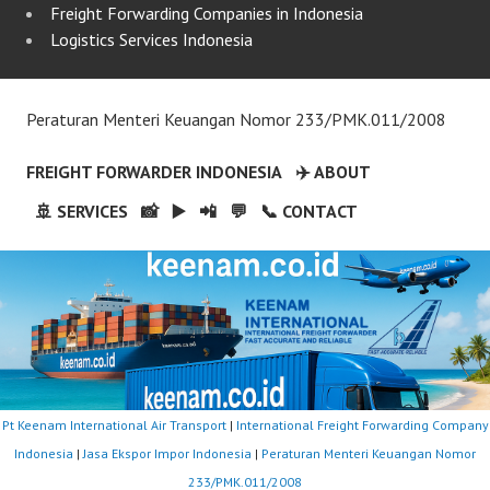
Freight Forwarding Companies in Indonesia
Logistics Services Indonesia
Peraturan Menteri Keuangan Nomor 233/PMK.011/2008
FREIGHT FORWARDER INDONESIA
✈️ ABOUT
🚢 SERVICES
📸
▶️
📲
💬
📞 CONTACT
Pt Keenam International Air Transport
|
International Freight Forwarding Company
Indonesia
|
Jasa Ekspor Impor Indonesia
|
Peraturan Menteri Keuangan Nomor
233/PMK.011/2008