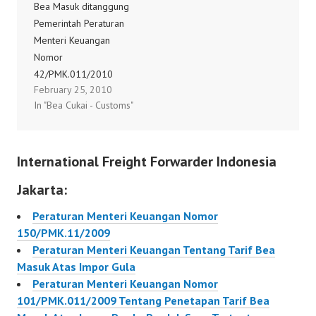
Bea Masuk ditanggung
Peraturan Menteri
Pemerintah Peraturan
Keuangan Nomor
Menteri Keuangan
115/PMK.011/2011
Nomor
Peraturan Menteri
42/PMK.011/2010
Keuangan Nomor
February 25, 2010
Peraturan Menteri
116/PMK.011/2011Per
In "Bea Cukai - Customs"
Keuangan Nomor
aturan Menteri
44/PMK.011/2010
Keuangan Nomor
Peraturan Menteri
103/PMK.011/2011
International Freight Forwarder Indonesia
Keuangan Nomor
Peraturan Menteri
45/PMK.011/2010
Keuangan Nomor
Jakarta:
Peraturan Menteri
104/PMK.011/2011
Keuangan Nomor
Peraturan Menteri
Peraturan Menteri Keuangan Nomor
46/PMK.011/2010
Keuangan Nomor
150/PMK.11/2009
Peraturan Menteri
105/PMK.11/2011
Peraturan Menteri Keuangan Tentang Tarif Bea
Keuangan Nomor
Peraturan Menteri
Masuk Atas Impor Gula
47/PMK.011/2010
Keuangan Nomor
Peraturan Menteri Keuangan Nomor
Peraturan Menteri
106/PMK.011/2011
101/PMK.011/2009 Tentang Penetapan Tarif Bea
Keuangan Nomor
Peraturan…