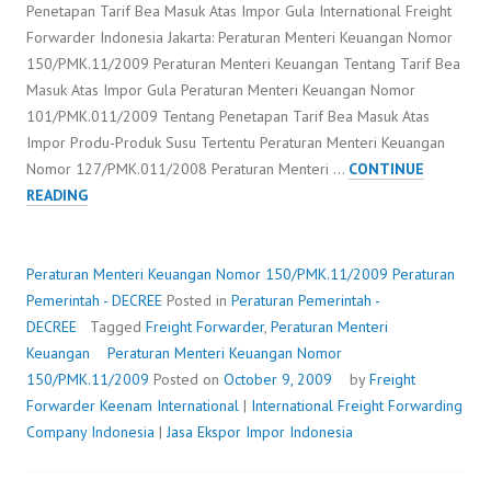
Penetapan Tarif Bea Masuk Atas Impor Gula International Freight
Forwarder Indonesia Jakarta: Peraturan Menteri Keuangan Nomor
150/PMK.11/2009 Peraturan Menteri Keuangan Tentang Tarif Bea
Masuk Atas Impor Gula Peraturan Menteri Keuangan Nomor
101/PMK.011/2009 Tentang Penetapan Tarif Bea Masuk Atas
Impor Produ-Produk Susu Tertentu Peraturan Menteri Keuangan
Nomor 127/PMK.011/2008 Peraturan Menteri …
CONTINUE
PERATURAN
READING
MENTERI
KEUANGAN
NOMOR
Peraturan Menteri Keuangan Nomor 150/PMK.11/2009
Peraturan
150/PMK.11/2009
Pemerintah - DECREE
Posted in
Peraturan Pemerintah -
DECREE
Tagged
Freight Forwarder
,
Peraturan Menteri
Keuangan
Peraturan Menteri Keuangan Nomor
150/PMK.11/2009
Posted on
October 9, 2009
by
Freight
Forwarder
Keenam International
|
International Freight Forwarding
Company Indonesia
|
Jasa Ekspor Impor Indonesia