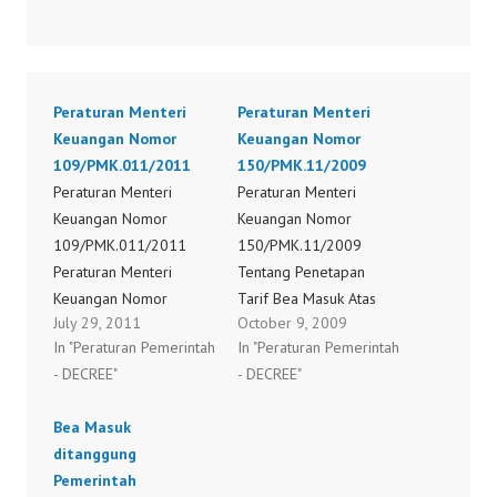
Peraturan Menteri
Peraturan Menteri
Keuangan Nomor
Keuangan Nomor
109/PMK.011/2011
150/PMK.11/2009
Peraturan Menteri
Peraturan Menteri
Keuangan Nomor
Keuangan Nomor
109/PMK.011/2011
150/PMK.11/2009
Peraturan Menteri
Tentang Penetapan
Keuangan Nomor
Tarif Bea Masuk Atas
July 29, 2011
October 9, 2009
110/PMK.011/2011
Impor Gula
In "Peraturan Pemerintah
In "Peraturan Pemerintah
Peraturan Menteri
- DECREE"
- DECREE"
Keuangan Nomor
113/PMK.011/2011
Bea Masuk
Peraturan Menteri
ditanggung
Keuangan Nomor
Pemerintah
114/PMK.011/2011