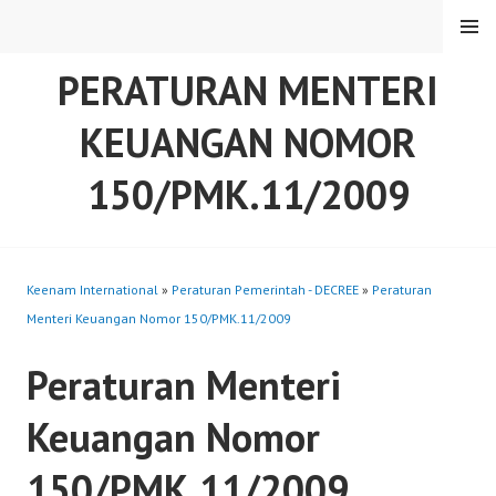
Skip
MENU
to
content
PERATURAN MENTERI
KEUANGAN NOMOR
150/PMK.11/2009
Keenam International
»
Peraturan Pemerintah - DECREE
»
Peraturan
Menteri Keuangan Nomor 150/PMK.11/2009
Peraturan Menteri
Keuangan Nomor
150/PMK.11/2009