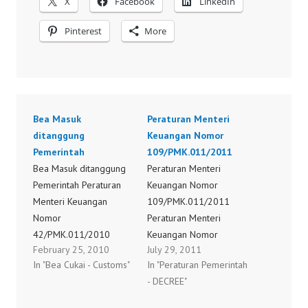
X
Facebook
LinkedIn
Pinterest
More
Bea Masuk
Peraturan Menteri
ditanggung
Keuangan Nomor
Pemerintah
109/PMK.011/2011
Bea Masuk ditanggung
Peraturan Menteri
Pemerintah Peraturan
Keuangan Nomor
Menteri Keuangan
109/PMK.011/2011
Nomor
Peraturan Menteri
42/PMK.011/2010
Keuangan Nomor
February 25, 2010
July 29, 2011
Peraturan Menteri
110/PMK.011/2011
In "Bea Cukai - Customs"
In "Peraturan Pemerintah
Keuangan Nomor
Peraturan Menteri
- DECREE"
44/PMK.011/2010
Keuangan Nomor
Peraturan Menteri
113/PMK.011/2011