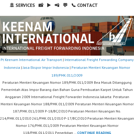
🚢 SERVICES
📸
▶️
📲
💬
📞 CONTACT
Pt Keenam International Air Transport
|
International Freight Forwarding Company
Indonesia
|
Jasa Ekspor Impor Indonesia
|
Peraturan Menteri Keuangan Nomor
189/PMK.011/2009
Peraturan Menteri Keuangan Nomor 189/PMK.011/2009 Bea Masuk Ditanggung
Pemerintah Atas Impor Barang dan Bahan Guna Pembuatan Karpet Untuk Tahun
Anggaran 2009 International Freight Forwarder Indonesia Jakarta: Peraturan
Menteri Keuangan Nomor 188/PMK.011/2009 Peraturan Menteri Keuangan Nomor
187/PMK.011/2009 P-18/BC/2010 Peraturan Menteri Keuangan No.
214/PMK.011/2010 261/PMK.011/2010 P-17/BC/2010 Peraturan Menteri Keuangan
Nomor 176/PMK.011/2009 Peraturan Menteri Keuangan Nomor
PERATURAN
118/PMK.011/2011 Penerbitan …
CONTINUE READING