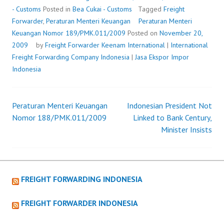
189/PMK.011/2009
- Customs
Posted in
Bea Cukai - Customs
Tagged
Freight
Forwarder
,
Peraturan Menteri Keuangan
Peraturan Menteri
Keuangan Nomor 189/PMK.011/2009
Posted on
November 20,
2009
by
Freight Forwarder
Keenam International
|
International
Freight Forwarding Company Indonesia
|
Jasa Ekspor Impor
Indonesia
Peraturan Menteri Keuangan
Indonesian President Not
Post
Nomor 188/PMK.011/2009
Linked to Bank Century,
Minister Insists
navigation
FREIGHT FORWARDING INDONESIA
FREIGHT FORWARDER INDONESIA