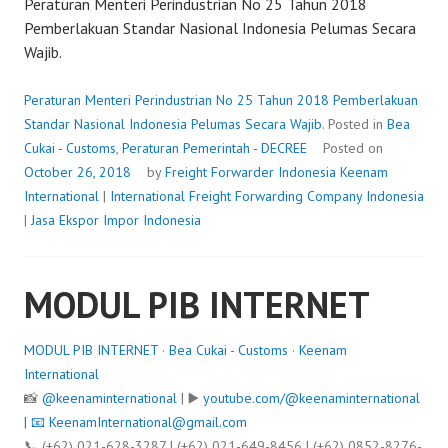
Peraturan Menteri Perindustrian No 25 Tahun 2018
Pemberlakuan Standar Nasional Indonesia Pelumas Secara
Wajib.
Peraturan Menteri Perindustrian No 25 Tahun 2018 Pemberlakuan
Standar Nasional Indonesia Pelumas Secara Wajib.
Posted in
Bea
Cukai - Customs
,
Peraturan Pemerintah - DECREE
Posted on
October 26, 2018
by
Freight Forwarder Indonesia
Keenam
International
|
International Freight Forwarding Company Indonesia
|
Jasa Ekspor Impor Indonesia
MODUL PIB INTERNET
MODUL PIB INTERNET
·
Bea Cukai - Customs
·
Keenam
International
📸
@keenaminternational
| ▶️
youtube.com/@keenaminternational
| 📧
KeenamInternational@gmail.com
📞 (+62) 021-628-3287 | (+62) 021-649-8456 | (+62) 0852-8276-