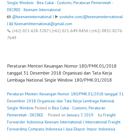
Single Window.
·
Bea Cukai - Customs
,
Peraturan Pemerintah -
DECREE
·
Keenam International
📸
@keenaminternational
| ▶️
youtube.com/@keenaminternational
| 📧
KeenamInternational@gmail.com
📞 (+62) 021-628-3287 | (+62) 021-649-8456 | (+62) 0852-8276-
7649
Peraturan Menteri Keuangan Nomor 180/PMK.01/2018
tanggal 31 Desember 2018 Organisasi dan Tata Kerja
Lembaga National Single Window. 180/PMK.01/2018
Peraturan Menteri Keuangan Nomor 180/PMK.01/2018 tanggal 31
Desember 2018 Organisasi dan Tata Kerja Lembaga National
Single Window.
Posted in
Bea Cukai - Customs
,
Peraturan
Pemerintah - DECREE
Posted on
January 7, 2019
by
Freight
Forwarder Indonesia
Keenam International
|
International Freight
Forwarding Company Indonesia
|
Jasa Ekspor Impor Indonesia