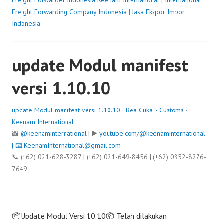
Freight Forwarder Indonesia
Keenam International
|
International
Freight Forwarding Company Indonesia
|
Jasa Ekspor Impor
Indonesia
update Modul manifest
versi 1.10.10
update Modul manifest versi 1.10.10
·
Bea Cukai - Customs
·
Keenam International
📸
@keenaminternational
| ▶️
youtube.com/@keenaminternational
| 📧
KeenamInternational@gmail.com
📞 (+62) 021-628-3287 | (+62) 021-649-8456 | (+62) 0852-8276-
7649
📦Update Modul Versi 10.10📦 Telah dilakukan