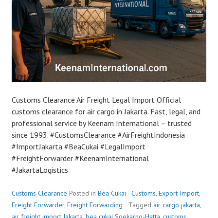
Customs Clearance Air Freight Legal Import Official
customs clearance for air cargo in Jakarta. Fast, legal, and
professional service by Keenam International – trusted
since 1993. #CustomsClearance #AirFreightIndonesia
#ImportJakarta #BeaCukai #LegalImport
#FreightForwarder #KeenamInternational
#JakartaLogistics
Customs Clearance
Posted in
Bea Cukai - Customs
,
Export Import
,
Freight Forwarder
,
Freight Forwarding
Tagged
air cargo jakarta
,
air freight import Jakarta
,
bea cukai Soekarno-Hatta
,
customs