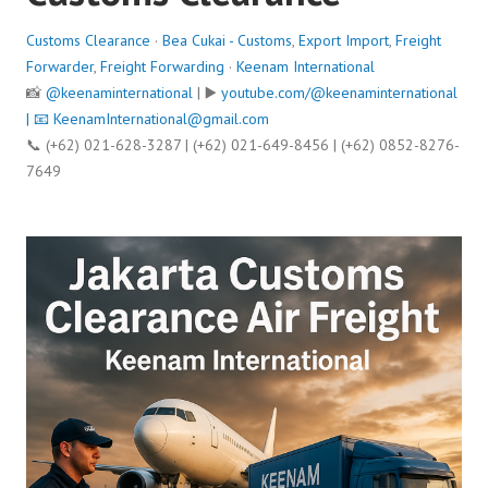
Customs Clearance
·
Bea Cukai - Customs
,
Export Import
,
Freight
Forwarder
,
Freight Forwarding
·
Keenam International
📸
@keenaminternational
| ▶️
youtube.com/@keenaminternational
| 📧
KeenamInternational@gmail.com
📞 (+62) 021-628-3287 | (+62) 021-649-8456 | (+62) 0852-8276-
7649