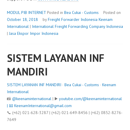
PIB
INTERNET
MODUL PIB INTERNET
Posted in
Bea Cukai - Customs
Posted on
October 18, 2018
by
Freight Forwarder Indonesia
Keenam
International
|
International Freight Forwarding Company Indonesia
|
Jasa Ekspor Impor Indonesia
SISTEM LAYANAN INF
MANDIRI
SISTEM LAYANAN INF MANDIRI
·
Bea Cukai - Customs
·
Keenam
International
📸
@keenaminternational
| ▶️
youtube.com/@keenaminternational
| 📧
KeenamInternational@gmail.com
📞 (+62) 021-628-3287 | (+62) 021-649-8456 | (+62) 0852-8276-
7649