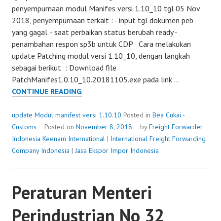
penyempurnaan modul Manifes versi 1.10_10 tgl 05 Nov
2018, penyempurnaan terkait : - input tgl dokumen peb
yang gagal. - saat perbaikan status berubah ready -
penambahan respon sp3b untuk CDP Cara melakukan
update Patching modul versi 1.10_10, dengan langkah
sebagai berikut : Download file
PatchManifes1.0.10_10.20181105.exe pada link …
UPDATE
CONTINUE READING
MODUL
MANIFEST
update Modul manifest versi 1.10.10
Posted in
Bea Cukai -
VERSI
Customs
Posted on
November 8, 2018
by
Freight Forwarder
1.10.10
Indonesia
Keenam International
|
International Freight Forwarding
Company Indonesia
|
Jasa Ekspor Impor Indonesia
Peraturan Menteri
Perindustrian No 32