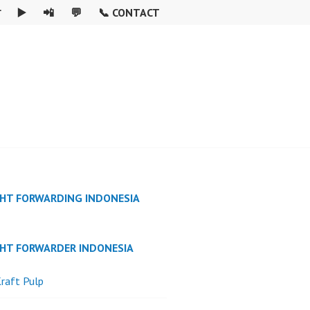

▶️
📲
💬
📞 CONTACT
GHT FORWARDING INDONESIA
GHT FORWARDER INDONESIA
raft Pulp