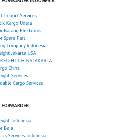
T FORWARDER INDONESIA
t Import Services
tik Kargo Udara
r Barang Elektronik
r Spare Part
ing Company Indonesia
reight Jakarta USA
FREIGHT CHINA JAKARTA
argo China
reight Services
dable Cargo Services
T FORWARDER
reight Indonesia
r Baja
tics Services Indonesia