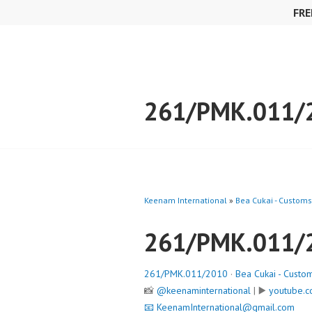
Skip
FRE
to
content
261/PMK.011/
Keenam International
»
Bea Cukai - Customs
261/PMK.011/
261/PMK.011/2010
·
Bea Cukai - Custo
📸
@keenaminternational
| ▶️
youtube.c
📧
KeenamInternational@gmail.com