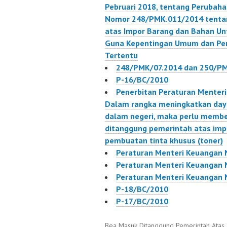
Pebruari 2018, tentang Perubah
Atas Impor Barang Dan
Barang 
Nomor 248/PMK.011/2014 tenta
Bahan Guna Pembuatan
Pembua
atas Impor Barang dan Bahan Un
Dan/Atau Perbaikan…
Dan/Ata
Guna Kepentingan Umum dan Peni
Elektro
Tertentu
248/PMK/07.2014 dan 250/P
P-16/BC/2010
Penerbitan Peraturan Mente
Dalam rangka meningkatkan daya 
dalam negeri, maka perlu member
ditanggung pemerintah atas impo
pembuatan tinta khusus (toner)
Peraturan Menteri Keuangan
Peraturan Menteri Keuangan
Peraturan Menteri Keuangan
P-18/BC/2010
P-17/BC/2010
Bea Masuk Ditanggung Pemerintah Atas