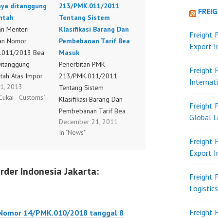
ya ditanggung
213/PMK.011/2011
FREI
ntah
Tentang Sistem
an Menteri
Klasifikasi Barang Dan
Freight 
an Nomor
Pembebanan Tarif Bea
Export 
.011/2013 Bea
Masuk
itanggung
Penerbitan PMK
Freight 
tah Atas Impor
213/PMK.011/2011
Internat
1, 2013
Dan Bahan Guna
Tentang Sistem
Cukai - Customs"
tan Dan/Atau
Klasifikasi Barang Dan
Freight 
an Kapal Untuk
Pembebanan Tarif Bea
Global L
December 21, 2011
nggaran 2013 (,
Masuk.... Berdasarkan
In "News"
PMK0570112013,
Amandemen kelima
Freight 
 21-03-2013,
Harmonized System
Export 
) Peraturan
(HS) dan Revisi kedua
rder Indonesia Jakarta:
 Keuangan
ASEAN Harmonized
Freight 
Tariff Nomenclature
Logistic
.011/2013 Bea
(AHTN)serta untuk
itanggung
memenuhi kebutuhan
Freight 
 Nomor 14/PMK.010/2018 tanggal 8
tah Atas Impor
penyesuaian sistem