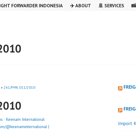
IGHT FORWARDER INDONESIA
✈️ ABOUT
🚢 SERVICES

2010
FREI
»
261/PMK.011/2010
2010
FREI
ms
·
Keenam International
Import K
om/@keenaminternational |