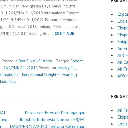
FREIGH
 Umum Dan Peningkatan Daya Saing Industri
2011 261/PMK.011/2010 International Freight
Expor
011/2014 7/PMK.011/2012 Peraturan Menteri
Logis
al 8 Pebruari 2018, tentang Perubahan atas
Ekspo
8/PMK.011/2014 tentang Bea …
CONTINUE
Ekspo
Shipp
Air F
AIR 
s
Posted in
Bea Cukai - Customs
Tagged
Freight
Air C
261/PMK.011/2010
Posted on
January 11,
Air F
ternational
|
International Freight Forwarding
Affor
 Indonesia
FREIGH
Air F
RAL
Peraturan Menteri Perdagangan
Ekspo
tang
Republik Indonesia Nomor : 59/M-
Logis
an
DAG/PER/12/2010 Tentang Ketentuan