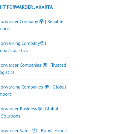
GHT FORWARDER JAKARTA
Forwarder Company 🌍 | Reliable
Import
Forwarding Company 🌐 |
ional Logistics
Forwarder Companies 🌍 | Trusted
ogistics
Forwarding Companies 🌍 | Global
Import
Forwarder Business 🌐 | Global
s Solutions
Forwarder Sales 📦 | Boost Export