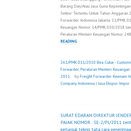
Barang Dan/Atau Jasa Guna Kepentingan
Sektor Tertentu Untuk Tahun Anggaran 
Forwarder Indonesia Jakarta: 11/PMK.
Keuangan Nomor 14/PMK.010/2018 tangg
Peraturan Menteri Keuangan Nomor 24
261/PMK.011/2010
READING
261/PMK.011/2010
Bea Cukai - Custom
Forwarder
,
Peraturan Menteri Keuangan
2011
by
Freight Forwarder
Keenam In
Company Indonesia
|
Jasa Ekspor Impor
SURAT EDARAN DIREKTUR JENDE
Post
PAJAK NOMOR : SE-2/PJ/2011 ten
petunjuk teknis tata cara penerima