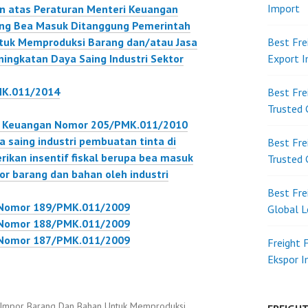
Import
an atas Peraturan Menteri Keuangan
Dan Bahan Guna
klasifikasi nasional yang
ng Bea Masuk Ditanggung Pemerintah
tan Komponen
akan mulai diberlakukan
tuk Memproduksi Barang dan/atau Jasa
Best Fre
u Produk
terhitung sejak tanggal 1
ngkatan Daya Saing Industri Sektor
Export 
nika…
Januari 2012 PMK
213/PMK.011/2011
MK.011/2014
Best Fre
Tentang Sistem
Trusted 
Klasifikasi Barang Dan…
ri Keuangan Nomor 205/PMK.011/2010
saing industri pembuatan tinta di
Best Fre
ikan insentif fiskal berupa bea masuk
Trusted 
r barang dan bahan oleh industri
Best Fre
 Nomor 189/PMK.011/2009
Global L
 Nomor 188/PMK.011/2009
 Nomor 187/PMK.011/2009
Freight 
Ekspor 
 Impor Barang Dan Bahan Untuk Memproduksi