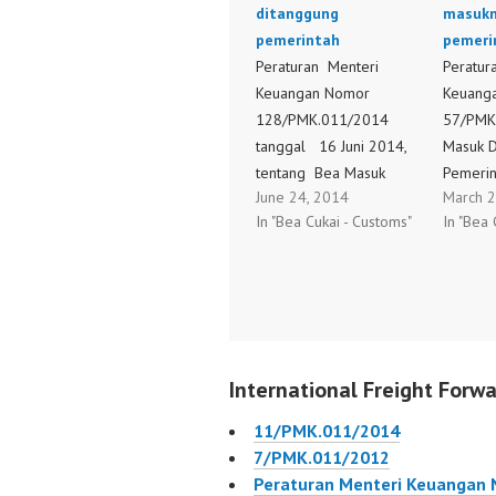
ditanggung
masukn
pemerintah
pemeri
Peraturan Menteri
Peratur
Keuangan Nomor
Keuang
128/PMK.011/2014
57/PMK
tanggal 16 Juni 2014,
Masuk D
tentang Bea Masuk
Pemerin
June 24, 2014
March 2
Ditanggung Pemerintah
Barang 
In "Bea Cukai - Customs"
In "Bea 
Atas Impor Barang Dan
Pembua
Bahan Guna Pembuatan
Perbaik
Komponen Dan/Atau
Tahun A
Produk Elektronika Untuk
pkpn, 
Tahun Anggaran 2014.
tanggal
Peraturan Menteri
format 
International Freight Forwa
Keuangan Nomor
Menteri
127/PMK.011/2014
Nomor
11/PMK.011/2014
tanggal 16 Juni 2014,
58/PMK
7/PMK.011/2012
tentang Bea Masuk
Masuk D
Peraturan Menteri Keuangan
Ditanggung Pemerintah
Pemerin