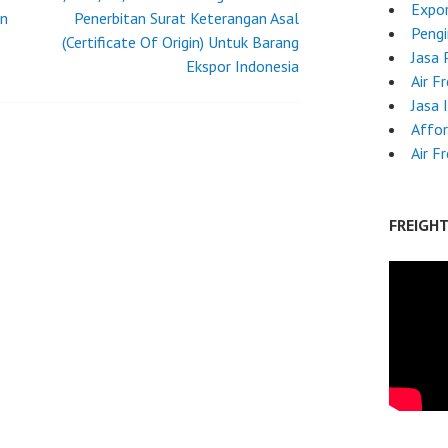
Expo
an
Penerbitan Surat Keterangan Asal
Pengi
(Certificate Of Origin) Untuk Barang
Jasa 
Ekspor Indonesia
Air F
Jasa 
Affor
Air F
FREIGH