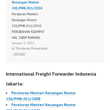
Keuangan Nomor
Keuangan Nomor
Skema CEPT
241/PMK.011/2010
114/PMK.011/2011
http://www.tarif.depkeu.
Peraturan Menteri
Peraturan Menteri
go.id/Decree/127PMK0
Keuangan Nomor
Keuangan Nomor
112008.pdf
241/PMK.011/2010
115/PMK.011/2011
PERUBAHAN KEEMPAT
Peraturan Menteri
HAL TARIP BARANG
Keuangan Nomor
January 3, 2011
IMPOR Peraturan
116/PMK.011/2011Per
In "Peraturan Pemerintah
Menteri Keuangan
aturan Menteri
- DECREE"
Nomor
Keuangan Nomor
241/PMK.011/2010
103/PMK.011/2011
Peraturan Menteri
International Freight Forwarder Indonesia
Keuangan Nomor
104/PMK.011/2011
Jakarta:
Peraturan Menteri
Keuangan Nomor
Peraturan Menteri Keuangan Nomor
105/PMK.11/2011
236/PMK.011/2008
Peraturan Menteri
Peraturan Menteri Keuangan Nomor
Keuangan Nomor