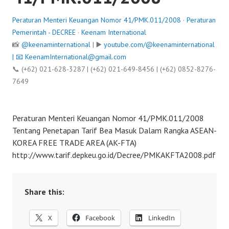
Peraturan Menteri Keuangan Nomor 41/PMK.011/2008
·
Peraturan
Pemerintah - DECREE
·
Keenam International
📸
@keenaminternational
| ▶️
youtube.com/@keenaminternational
| 📧
KeenamInternational@gmail.com
📞 (+62) 021-628-3287 | (+62) 021-649-8456 | (+62) 0852-8276-
7649
Peraturan Menteri Keuangan Nomor 41/PMK.011/2008
Tentang Penetapan Tarif Bea Masuk Dalam Rangka ASEAN-
KOREA FREE TRADE AREA (AK-FTA)
http://www.tarif.depkeu.go.id/Decree/PMKAKFTA2008.pdf
Share this:
X
Facebook
LinkedIn