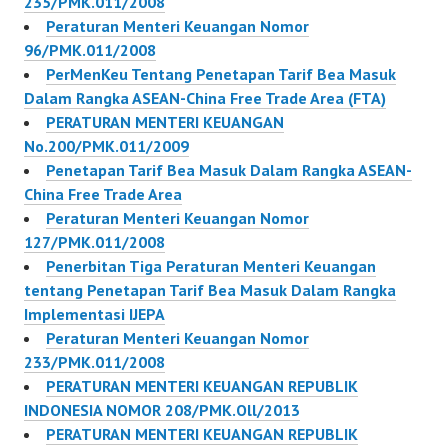
235/PMK.011/2008
106/PMK.011/2011
Peraturan Menteri Keuangan Nomor
Peraturan…
96/PMK.011/2008
PerMenKeu Tentang Penetapan Tarif Bea Masuk
Dalam Rangka ASEAN-China Free Trade Area (FTA)
PERATURAN MENTERI KEUANGAN
No.200/PMK.011/2009
Penetapan Tarif Bea Masuk Dalam Rangka ASEAN-
China Free Trade Area
Peraturan Menteri Keuangan Nomor
127/PMK.011/2008
Penerbitan Tiga Peraturan Menteri Keuangan
tentang Penetapan Tarif Bea Masuk Dalam Rangka
Implementasi IJEPA
Peraturan Menteri Keuangan Nomor
233/PMK.011/2008
PERATURAN MENTERI KEUANGAN REPUBLIK
INDONESIA NOMOR 208/PMK.Oll/2013
PERATURAN MENTERI KEUANGAN REPUBLIK