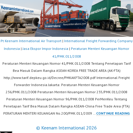
Pt Keenam International Air Transport
|
International Freight Forwarding Company
Indonesia
|
Jasa Ekspor Impor Indonesia
|
Peraturan Menteri Keuangan Nomor
41/PMK.011/2008
Peraturan Menteri Keuangan Nomor 41/PMK.011/2008 Tentang Penetapan Tarif
Bea Masuk Dalam Rangka ASEAN-KOREA FREE TRADE AREA (AK-FTA)
http://www.tarif.depkeu.go.id/Decree/PMKAKFTA2008.pdf International Freight
Forwarder Indonesia Jakarta: Peraturan Menteri Keuangan Nomor
236/PMK.011/2008 Peraturan Menteri Keuangan Nomor 235/PMK.011/2008
Peraturan Menteri Keuangan Nomor 96/PMK.011/2008 PerMenKeu Tentang
Penetapan Tarif Bea Masuk Dalam Rangka ASEAN-China Free Trade Area (FTA)
P
PERATURAN MENTERI KEUANGAN No.200/PMK.011/2009 …
CONTINUE READING
M
© Keenam International 2026
K