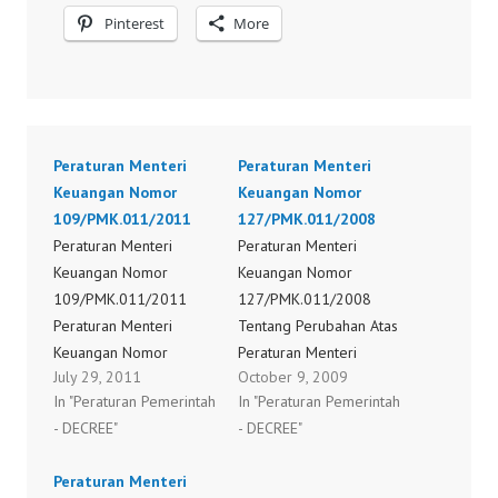
Pinterest
More
Peraturan Menteri
Peraturan Menteri
Keuangan Nomor
Keuangan Nomor
109/PMK.011/2011
127/PMK.011/2008
Peraturan Menteri
Peraturan Menteri
Keuangan Nomor
Keuangan Nomor
109/PMK.011/2011
127/PMK.011/2008
Peraturan Menteri
Tentang Perubahan Atas
Keuangan Nomor
Peraturan Menteri
July 29, 2011
October 9, 2009
110/PMK.011/2011
Keuangan Nomor
In "Peraturan Pemerintah
In "Peraturan Pemerintah
Peraturan Menteri
129/PMK.011/2007
- DECREE"
- DECREE"
Keuangan Nomor
Tentang Penetapan Atas
113/PMK.011/2011
Tarif Bea Masuk Atas
Peraturan Menteri
Peraturan Menteri
Barang Impor Dalam