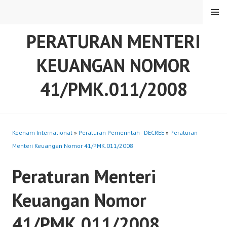
Skip
MENU
to
content
PERATURAN MENTERI
KEUANGAN NOMOR
41/PMK.011/2008
Keenam International
»
Peraturan Pemerintah - DECREE
»
Peraturan
Menteri Keuangan Nomor 41/PMK.011/2008
Peraturan Menteri
Keuangan Nomor
41/PMK.011/2008