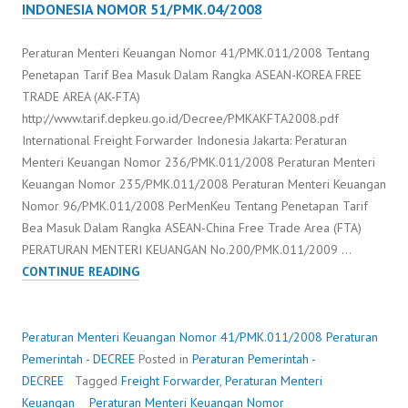
INDONESIA NOMOR 51/PMK.04/2008
Peraturan Menteri Keuangan Nomor 41/PMK.011/2008 Tentang
Penetapan Tarif Bea Masuk Dalam Rangka ASEAN-KOREA FREE
TRADE AREA (AK-FTA)
http://www.tarif.depkeu.go.id/Decree/PMKAKFTA2008.pdf
International Freight Forwarder Indonesia Jakarta: Peraturan
Menteri Keuangan Nomor 236/PMK.011/2008 Peraturan Menteri
Keuangan Nomor 235/PMK.011/2008 Peraturan Menteri Keuangan
Nomor 96/PMK.011/2008 PerMenKeu Tentang Penetapan Tarif
Bea Masuk Dalam Rangka ASEAN-China Free Trade Area (FTA)
PERATURAN MENTERI KEUANGAN No.200/PMK.011/2009 …
PERATURAN
CONTINUE READING
MENTERI
KEUANGAN
NOMOR
Peraturan Menteri Keuangan Nomor 41/PMK.011/2008
Peraturan
41/PMK.011/2008
Pemerintah - DECREE
Posted in
Peraturan Pemerintah -
DECREE
Tagged
Freight Forwarder
,
Peraturan Menteri
Keuangan
Peraturan Menteri Keuangan Nomor