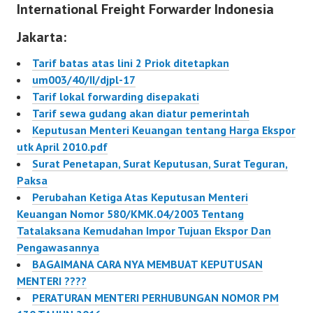
International Freight Forwarder Indonesia
komponen tarif…
mencakup penetapan
lima komponen…
Jakarta:
Tarif batas atas lini 2 Priok ditetapkan
um003/40/II/djpl-17
Tarif lokal forwarding disepakati
Tarif sewa gudang akan diatur pemerintah
Keputusan Menteri Keuangan tentang Harga Ekspor
utk April 2010.pdf
Surat Penetapan, Surat Keputusan, Surat Teguran,
Paksa
Perubahan Ketiga Atas Keputusan Menteri
Keuangan Nomor 580/KMK.04/2003 Tentang
Tatalaksana Kemudahan Impor Tujuan Ekspor Dan
Pengawasannya
BAGAIMANA CARA NYA MEMBUAT KEPUTUSAN
MENTERI ????
PERATURAN MENTERI PERHUBUNGAN NOMOR PM