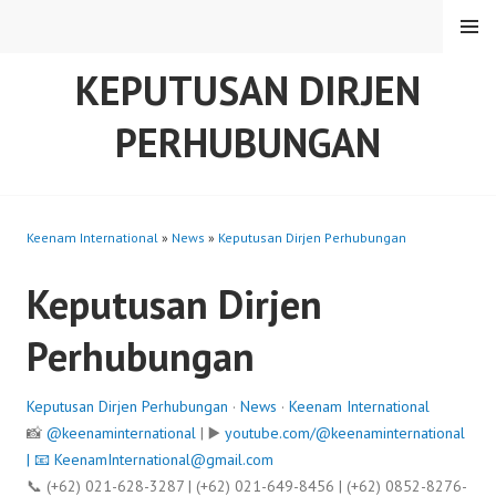
Skip
MENU
to
content
KEPUTUSAN DIRJEN
PERHUBUNGAN
Keenam International
»
News
»
Keputusan Dirjen Perhubungan
Keputusan Dirjen
Perhubungan
Keputusan Dirjen Perhubungan
·
News
·
Keenam International
📸
@keenaminternational
| ▶️
youtube.com/@keenaminternational
| 📧
KeenamInternational@gmail.com
📞 (+62) 021-628-3287 | (+62) 021-649-8456 | (+62) 0852-8276-