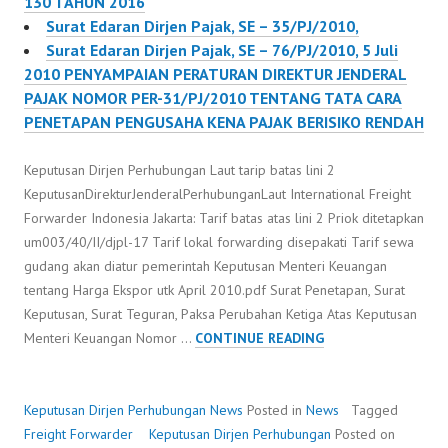
130 TAHUN 2016
Surat Edaran Dirjen Pajak, SE – 35/PJ/2010,
Surat Edaran Dirjen Pajak, SE – 76/PJ/2010, 5 Juli
2010 PENYAMPAIAN PERATURAN DIREKTUR JENDERAL
PAJAK NOMOR PER-31/PJ/2010 TENTANG TATA CARA
PENETAPAN PENGUSAHA KENA PAJAK BERISIKO RENDAH
Keputusan Dirjen Perhubungan Laut tarip batas lini 2
KeputusanDirekturJenderalPerhubunganLaut International Freight
Forwarder Indonesia Jakarta: Tarif batas atas lini 2 Priok ditetapkan
um003/40/II/djpl-17 Tarif lokal forwarding disepakati Tarif sewa
gudang akan diatur pemerintah Keputusan Menteri Keuangan
tentang Harga Ekspor utk April 2010.pdf Surat Penetapan, Surat
Keputusan, Surat Teguran, Paksa Perubahan Ketiga Atas Keputusan
KEPUTUSAN
Menteri Keuangan Nomor …
CONTINUE READING
DIRJEN
PERHUBUNGAN
Keputusan Dirjen Perhubungan
News
Posted in
News
Tagged
Freight Forwarder
Keputusan Dirjen Perhubungan
Posted on