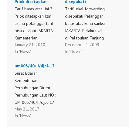
Priok ditetapkan
disepakati
Tarif batas atas lini 2
Tarif lokal forwarding
Priok ditetapkan Izin
disepakati Pelanggar
usaha pelanggar tarif
batas atas kena sanksi
bisa dicabut JAKARTA:
JAKARTA: Pelaku usaha
Kementerian
di Pelabuhan Tanjung
January 21, 2010
December 4, 2009
Perhubungan akhirnya
Priok akhirnya
In "News"
In "News"
menetapkan besaran
menyepakati batas atas
komponen tarif batas
biaya lokal jasa
um003/40/II/djpl-17
atas pelayanan barang
pengurusan transportasi
Surat Edaran
di lini 2 Pelabuhan
(forwarding local
Kementerian
Tanjung Priok setelah
charge) di pelabuhan
Perhubungan Dirjen
disepakati oleh
tersibuk di Indonesia itu.
Perhubungan Laut NO :
penyedia dan pemakai
Sekretaris Ditjen
UM 003/40/II/djpl-17
jasa. Sekretaris
Perhubungan Laut
May 21, 2017
PENERAPAN JAMINAN
Direktorat Jenderal
Departemen
In "News"
KONTAINER
Perhubungan Laut
Perhubungan Bobby R.
Perhubungan ( copy
Kemenhub Bobby R.
Mamahit mengatakan
surat edaran )
Mamahit menuturkan
kesepakatan itu