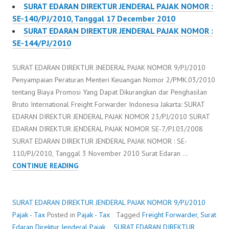
SURAT EDARAN DIREKTUR JENDERAL PAJAK NOMOR :
SE-140/PJ/2010, Tanggal 17 December 2010
SURAT EDARAN DIREKTUR JENDERAL PAJAK NOMOR :
SE-144/PJ/2010
SURAT EDARAN DIREKTUR JNEDERAL PAJAK NOMOR 9/PJ/2010
Penyampaian Peraturan Menteri Keuangan Nomor 2/PMK.03/2010
tentang Biaya Promosi Yang Dapat Dikurangkan dar Penghasilan
Bruto International Freight Forwarder Indonesia Jakarta: SURAT
EDARAN DIREKTUR JENDERAL PAJAK NOMOR 23/PJ/2010 SURAT
EDARAN DIREKTUR JENDERAL PAJAK NOMOR SE-7/PJ.03/2008
SURAT EDARAN DIREKTUR JENDERAL PAJAK NOMOR : SE-
110/PJ/2010, Tanggal 3 November 2010 Surat Edaran …
SURAT
CONTINUE READING
EDARAN
DIREKTUR
JENDERAL
SURAT EDARAN DIREKTUR JENDERAL PAJAK NOMOR 9/PJ/2010
PAJAK
Pajak - Tax
Posted in
Pajak - Tax
Tagged
Freight Forwarder
,
Surat
NOMOR
Edaran Direktur Jenderal Pajak
SURAT EDARAN DIREKTUR