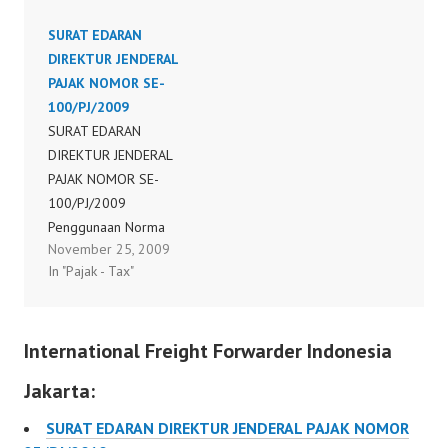
tentang tata cara
SURAT EDARAN
pengajuan permohonan
DIREKTUR JENDERAL
pembebasan dari
PAJAK NOMOR SE-
pemotongan dan/atau
100/PJ/2009
pemungutan pajak
SURAT EDARAN
penghasilan oleh pihak
DIREKTUR JENDERAL
lain
PAJAK NOMOR SE-
100/PJ/2009
Penggunaan Norma
November 25, 2009
Bagi Petugas Dinas Luar
In "Pajak - Tax"
Asuransi dan MLM
International Freight Forwarder Indonesia
Jakarta:
SURAT EDARAN DIREKTUR JENDERAL PAJAK NOMOR