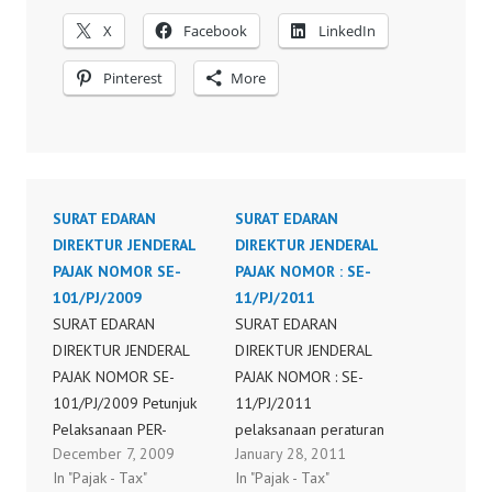
X
Facebook
LinkedIn
Pinterest
More
SURAT EDARAN
SURAT EDARAN
DIREKTUR JENDERAL
DIREKTUR JENDERAL
PAJAK NOMOR SE-
PAJAK NOMOR : SE-
101/PJ/2009
11/PJ/2011
SURAT EDARAN
SURAT EDARAN
DIREKTUR JENDERAL
DIREKTUR JENDERAL
PAJAK NOMOR SE-
PAJAK NOMOR : SE-
101/PJ/2009 Petunjuk
11/PJ/2011
Pelaksanaan PER-
pelaksanaan peraturan
December 7, 2009
January 28, 2011
58.PJ.2009
direktur jenderal pajak
In "Pajak - Tax"
In "Pajak - Tax"
nomor per-1/pj/2011