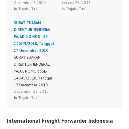
December 7, 2009
January 28, 2011
58.PJ.2009
direktur jenderal pajak
In "Pajak - Tax"
In "Pajak - Tax"
nomor per-1/pj/2011
tentang tata cara
SURAT EDARAN
pengajuan permohonan
DIREKTUR JENDERAL
pembebasan dari
PAJAK NOMOR : SE-
pemotongan dan/atau
140/PJ/2010, Tanggal
pemungutan pajak
17 December 2010
penghasilan oleh pihak
SURAT EDARAN
lain
DIREKTUR JENDERAL
PAJAK NOMOR : SE-
140/PJ/2010, Tanggal
17 December 2010
December 28, 2010
petunjuk pelaksanaan
In "Pajak - Tax"
peraturan direktur
jenderal pajak nomor
per-60/pj/2010 tentang
International Freight Forwarder Indonesia
tata cara penetapan
nilai jual objek pajak