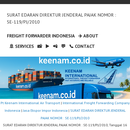
SURAT EDARAN DIREKTUR JENDERAL PAJAK NOMOR :
SE-119/PJ/2010
FREIGHT FORWARDER INDONESIA
✈️ ABOUT
🚢 SERVICES
📸
▶️
📲
💬
📞 CONTACT
Pt Keenam International Air Transport
|
International Freight Forwarding Company
Indonesia
|
Jasa Ekspor Impor Indonesia
|
SURAT EDARAN DIREKTUR JENDERAL
PAJAK NOMOR : SE-119/PJ/2010
SURAT EDARAN DIREKTUR JENDERAL PAJAK NOMOR : SE-119/PJ/2010, Tanggal 16