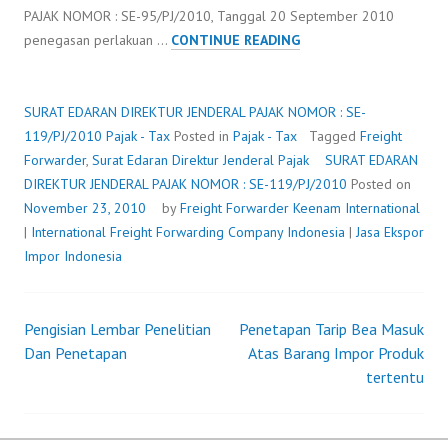
PAJAK NOMOR : SE-95/PJ/2010, Tanggal 20 September 2010
SURAT
penegasan perlakuan …
CONTINUE READING
EDARAN
DIREKTUR
JENDERAL
SURAT EDARAN DIREKTUR JENDERAL PAJAK NOMOR : SE-
PAJAK
119/PJ/2010
Pajak - Tax
Posted in
Pajak - Tax
Tagged
Freight
NOMOR
Forwarder
,
Surat Edaran Direktur Jenderal Pajak
SURAT EDARAN
:
DIREKTUR JENDERAL PAJAK NOMOR : SE-119/PJ/2010
Posted on
SE-
November 23, 2010
by
Freight Forwarder
Keenam International
119/PJ/2010
|
International Freight Forwarding Company Indonesia
|
Jasa Ekspor
Impor Indonesia
Pengisian Lembar Penelitian
Penetapan Tarip Bea Masuk
Post
Dan Penetapan
Atas Barang Impor Produk
tertentu
navigation