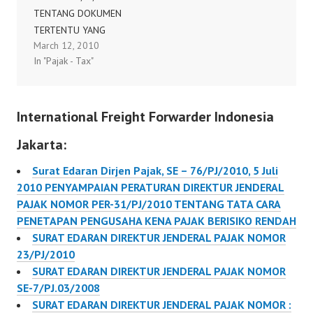
TENTANG DOKUMEN
PERUBAHAN ATAS
TERTENTU YANG
PERATURAN DIREKTUR
March 12, 2010
KEDUDUKANNYA
JENDERAL PAJAK
In "Pajak - Tax"
DIPERSAMAKAN
NOMOR PER-
DENGAN FAKTUR PAJAK
10/PJ./2010 TENTANG
DIREKTUR JENDERAL
DOKUMEN TERTENTU
International Freight Forwarder Indonesia
PAJAK, Menimbang :
YANG KEDUDUKANNYA
bahwa untuk
DIPERSAMAKAN
Jakarta:
melaksanakan ketentuan
DENGAN…
Pasal 13 ayat (6)
Surat Edaran Dirjen Pajak, SE – 76/PJ/2010, 5 Juli
Undang-Undang Nomor
2010 PENYAMPAIAN PERATURAN DIREKTUR JENDERAL
8 Tahun 1983 tentang
PAJAK NOMOR PER-31/PJ/2010 TENTANG TATA CARA
Pajak Pertambahan Nilai
PENETAPAN PENGUSAHA KENA PAJAK BERISIKO RENDAH
Barang dan Jasa dan
SURAT EDARAN DIREKTUR JENDERAL PAJAK NOMOR
Pajak Penjualan atas
23/PJ/2010
Barang Mewah
SURAT EDARAN DIREKTUR JENDERAL PAJAK NOMOR
sebagaimana telah
SE-7/PJ.03/2008
beberapa kali…
SURAT EDARAN DIREKTUR JENDERAL PAJAK NOMOR :