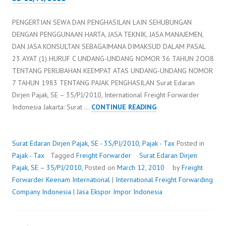
PENGERTIAN SEWA DAN PENGHASILAN LAIN SEHUBUNGAN
DENGAN PENGGUNAAN HARTA, JASA TEKNIK, JASA MANAJEMEN,
DAN JASA KONSULTAN SEBAGAIMANA DIMAKSUD DALAM PASAL
23 AYAT (1) HURUF C UNDANG-UNDANG NOMOR 36 TAHUN 2OO8
TENTANG PERUBAHAN KEEMPAT ATAS UNDANG-UNDANG NOMOR
7 TAHUN 1983 TENTANG PAJAK PENGHASILAN Surat Edaran
Dirjen Pajak, SE – 35/PJ/2010, International Freight Forwarder
SURAT
Indonesia Jakarta: Surat …
CONTINUE READING
EDARAN
DIRJEN
PAJAK,
Surat Edaran Dirjen Pajak, SE - 35/PJ/2010,
Pajak - Tax
Posted in
SE
Pajak - Tax
Tagged
Freight Forwarder
Surat Edaran Dirjen
–
Pajak, SE – 35/PJ/2010,
Posted on
March 12, 2010
by
Freight
35/PJ/2010,
Forwarder
Keenam International
|
International Freight Forwarding
Company Indonesia
|
Jasa Ekspor Impor Indonesia