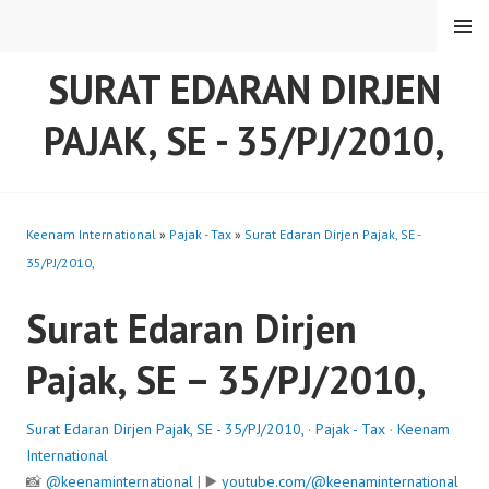
Skip
MENU
to
content
SURAT EDARAN DIRJEN
PAJAK, SE - 35/PJ/2010,
Keenam International
»
Pajak - Tax
»
Surat Edaran Dirjen Pajak, SE -
35/PJ/2010,
Surat Edaran Dirjen
Pajak, SE – 35/PJ/2010,
Surat Edaran Dirjen Pajak, SE - 35/PJ/2010,
·
Pajak - Tax
·
Keenam
International
📸
@keenaminternational
| ▶️
youtube.com/@keenaminternational