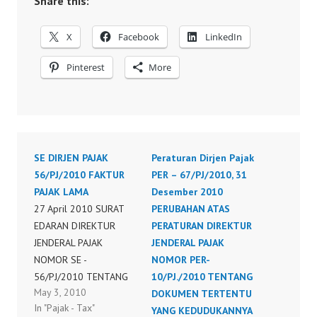
Share this:
X
Facebook
LinkedIn
Pinterest
More
SE DIRJEN PAJAK
Peraturan Dirjen Pajak
56/PJ/2010 FAKTUR
PER – 67/PJ/2010, 31
PAJAK LAMA
Desember 2010
27 April 2010 SURAT
PERUBAHAN ATAS
EDARAN DIREKTUR
PERATURAN DIREKTUR
JENDERAL PAJAK
JENDERAL PAJAK
NOMOR SE -
NOMOR PER-
56/PJ/2010 TENTANG
10/PJ./2010 TENTANG
May 3, 2010
PENJELASAN MENGENAI
DOKUMEN TERTENTU
In "Pajak - Tax"
PENGGUNAAN FAKTUR
YANG KEDUDUKANNYA