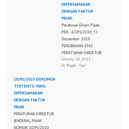
PAJAK LAMA DIREKTUR
DIPERSAMAKAN
JENDERAL PAJAK,
DENGAN FAKTUR
Sehubungan dengan
PAJAK
telah diterbitkan
Peraturan Dirjen Pajak,
Peraturan Menteri
PER - 67/PJ/2010, 31
Keuangan Nomor
Desember 2010
38/PMK.03/2010
PERUBAHAN ATAS
tentang Tata Cara
PERATURAN DIREKTUR
January 10, 2011
Pembuatan dan Tata
JENDERAL PAJAK
In "Pajak - Tax"
Cara Pembetulan atau
NOMOR PER-
Penggantian Faktur
10/PJ./2010 TENTANG
10/PJ/2010 DOKUMEN
Pajak dan dengan
DOKUMEN TERTENTU
TERTENTU YANG
memperhatikan
YANG KEDUDUKANNYA
DIPERSAMAKAN
Peraturan Direktur
DIPERSAMAKAN
DENGAN FAKTUR
Jenderal Pajak…
DENGAN FAKTUR PAJAK
PAJAK
PERATURAN DIREKTUR
PERATURAN DIREKTUR
JENDERAL PAJAK
JENDERAL PAJAK
NOMOR PER -
NOMOR 10/PJ/2010
67/PJ/2010 TENTANG