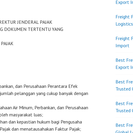
Export 
Freight 
REKTUR JENDERAL PAJAK
Logistic
G DOKUMEN TERTENTU YANG
Freight 
 PAJAK
Import
Best Fre
Export 
Best Fre
bankan, dan Perusahaan Perantara Efek
Trusted 
n jumlah pelanggan yang cukup banyak dengan
Best Fre
sahaan Air Minum, Perbankan, dan Perusahaan
Trusted 
 oleh masyarakat luas;
an dan kepastian hukum bagi Pengusaha
Best Fre
Pajak dan menatausahakan Faktur Pajak;
Global L