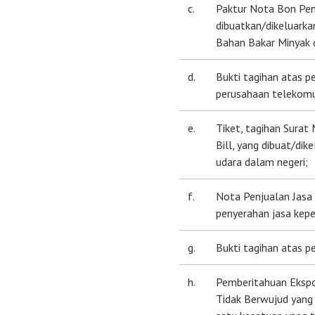
c.
Paktur Nota Bon Pe
dibuatkan/dikeluark
Bahan Bakar Minyak 
d.
Bukti tagihan atas p
perusahaan telekomu
e.
Tiket, tagihan Surat 
Bill, yang dibuat/di
udara dalam negeri;
f.
Nota Penjualan Jasa 
penyerahan jasa kep
g.
Bukti tagihan atas pe
h.
Pemberitahuan Ekspo
Tidak Berwujud yang 