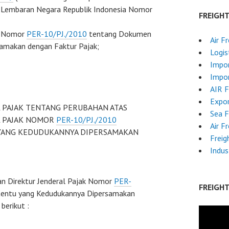
Lembaran Negara Republik Indonesia Nomor
FREIGH
ak Nomor
PER-10/PJ./2010
tentang Dokumen
Air F
amakan dengan Faktur Pajak;
Logis
Impor
Impor
AIR 
Expor
 PAJAK TENTANG PERUBAHAN ATAS
Sea F
L PAJAK NOMOR
PER-10/PJ./2010
Air F
YANG KEDUDUKANNYA DIPERSAMAKAN
Freig
Indus
n Direktur Jenderal Pajak Nomor
PER-
FREIGH
entu yang Kedudukannya Dipersamakan
berikut :