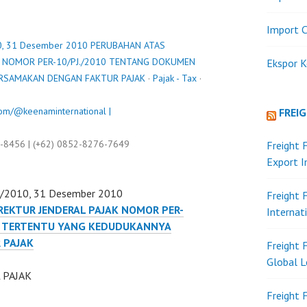
Import C
010, 31 Desember 2010 PERUBAHAN ATAS
K NOMOR PER-10/PJ./2010 TENTANG DOKUMEN
Ekspor K
RSAMAKAN DENGAN FAKTUR PAJAK
·
Pajak - Tax
·
om/@keenaminternational |
FREI
9-8456 | (+62) 0852-8276-7649
Freight 
Export 
PJ/2010, 31 Desember 2010
Freight 
REKTUR JENDERAL PAJAK NOMOR PER-
Internat
N TERTENTU YANG KEDUDUKANNYA
 PAJAK
Freight 
Global L
 PAJAK
Freight 