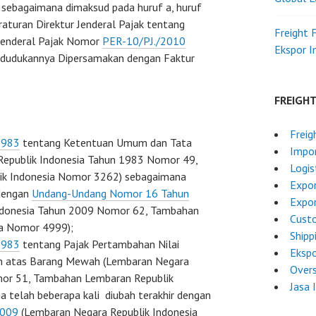
sebagaimana dimaksud pada huruf a, huruf
raturan Direktur Jenderal Pajak tentang
Freight 
 Jenderal Pajak Nomor
PER-10/PJ./2010
Ekspor 
dudukannya Dipersamakan dengan Faktur
FREIGH
Freig
1983
tentang Ketentuan Umum dan Tata
Impo
Republik Indonesia Tahun 1983 Nomor 49,
Logis
ik Indonesia Nomor 3262) sebagaimana
Expor
 dengan
Undang-Undang Nomor 16 Tahun
Expor
ndonesia Tahun 2009 Nomor 62, Tambahan
Custo
ia Nomor 4999);
Shipp
1983
tentang Pajak Pertambahan Nilai
Ekspo
an atas Barang Mewah (Lembaran Negara
Overs
mor 51, Tambahan Lembaran Republik
Jasa 
 telah beberapa kali diubah terakhir dengan
2009
(Lembaran Negara Republik Indonesia