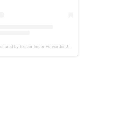
A post shared by Ekspor Impor Forwarder Jakarta | Freight Forwarding Indonesia (@keenamid)