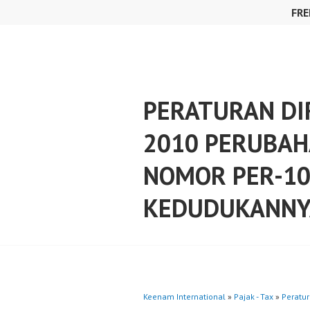
Skip
FRE
to
content
PERATURAN DIR
2010 PERUBAH
NOMOR PER-10
KEDUDUKANNYA
Keenam International
»
Pajak - Tax
»
Peratur