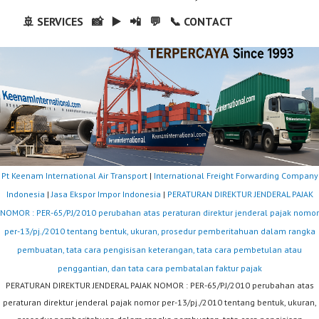
🚢 SERVICES
📸
▶️
📲
💬
📞 CONTACT
Pt Keenam International Air Transport
|
International Freight Forwarding Company
Indonesia
|
Jasa Ekspor Impor Indonesia
|
PERATURAN DIREKTUR JENDERAL PAJAK
NOMOR : PER-65/PJ/2010 perubahan atas peraturan direktur jenderal pajak nomor
per-13/pj./2010 tentang bentuk, ukuran, prosedur pemberitahuan dalam rangka
pembuatan, tata cara pengisisan keterangan, tata cara pembetulan atau
penggantian, dan tata cara pembatalan faktur pajak
PERATURAN DIREKTUR JENDERAL PAJAK NOMOR : PER-65/PJ/2010 perubahan atas
peraturan direktur jenderal pajak nomor per-13/pj./2010 tentang bentuk, ukuran,