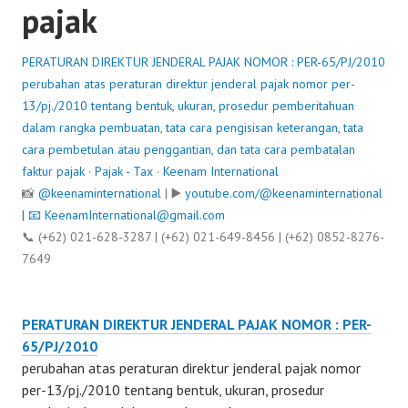
pajak
PERATURAN DIREKTUR JENDERAL PAJAK NOMOR : PER-65/PJ/2010
perubahan atas peraturan direktur jenderal pajak nomor per-
13/pj./2010 tentang bentuk, ukuran, prosedur pemberitahuan
dalam rangka pembuatan, tata cara pengisisan keterangan, tata
cara pembetulan atau penggantian, dan tata cara pembatalan
faktur pajak
·
Pajak - Tax
·
Keenam International
📸
@keenaminternational
| ▶️
youtube.com/@keenaminternational
| 📧
KeenamInternational@gmail.com
📞 (+62) 021-628-3287 | (+62) 021-649-8456 | (+62) 0852-8276-
7649
PERATURAN DIREKTUR JENDERAL PAJAK NOMOR : PER-
65/PJ/2010
perubahan atas peraturan direktur jenderal pajak nomor
per-13/pj./2010 tentang bentuk, ukuran, prosedur