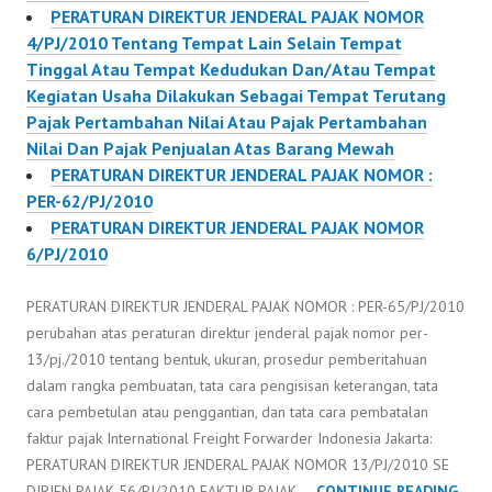
PERATURAN DIREKTUR JENDERAL PAJAK NOMOR
4/PJ/2010 Tentang Tempat Lain Selain Tempat
Tinggal Atau Tempat Kedudukan Dan/Atau Tempat
Kegiatan Usaha Dilakukan Sebagai Tempat Terutang
Pajak Pertambahan Nilai Atau Pajak Pertambahan
Nilai Dan Pajak Penjualan Atas Barang Mewah
PERATURAN DIREKTUR JENDERAL PAJAK NOMOR :
PER-62/PJ/2010
PERATURAN DIREKTUR JENDERAL PAJAK NOMOR
6/PJ/2010
PERATURAN DIREKTUR JENDERAL PAJAK NOMOR : PER-65/PJ/2010
perubahan atas peraturan direktur jenderal pajak nomor per-
13/pj./2010 tentang bentuk, ukuran, prosedur pemberitahuan
dalam rangka pembuatan, tata cara pengisisan keterangan, tata
cara pembetulan atau penggantian, dan tata cara pembatalan
faktur pajak International Freight Forwarder Indonesia Jakarta:
PERATURAN DIREKTUR JENDERAL PAJAK NOMOR 13/PJ/2010 SE
PER
DIRJEN PAJAK 56/PJ/2010 FAKTUR PAJAK …
CONTINUE READING