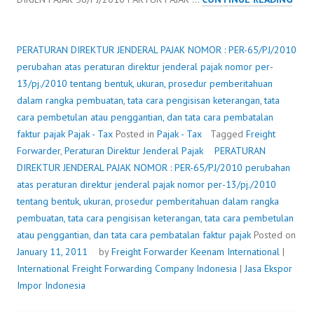
DIRE
JEND
PAJA
PERATURAN DIREKTUR JENDERAL PAJAK NOMOR : PER-65/PJ/2010
NOM
perubahan atas peraturan direktur jenderal pajak nomor per-
:
13/pj./2010 tentang bentuk, ukuran, prosedur pemberitahuan
PER-
dalam rangka pembuatan, tata cara pengisisan keterangan, tata
65/P
cara pembetulan atau penggantian, dan tata cara pembatalan
PER
faktur pajak
Pajak - Tax
Posted in
Pajak - Tax
Tagged
Freight
ATAS
Forwarder
,
Peraturan Direktur Jenderal Pajak
PERATURAN
PER
DIREKTUR JENDERAL PAJAK NOMOR : PER-65/PJ/2010 perubahan
DIRE
atas peraturan direktur jenderal pajak nomor per-13/pj./2010
JEND
tentang bentuk, ukuran, prosedur pemberitahuan dalam rangka
PAJA
pembuatan, tata cara pengisisan keterangan, tata cara pembetulan
NOM
atau penggantian, dan tata cara pembatalan faktur pajak
Posted on
PER-
January 11, 2011
by
Freight Forwarder
Keenam International
|
13/P
International Freight Forwarding Company Indonesia
|
Jasa Ekspor
TEN
Impor Indonesia
BENT