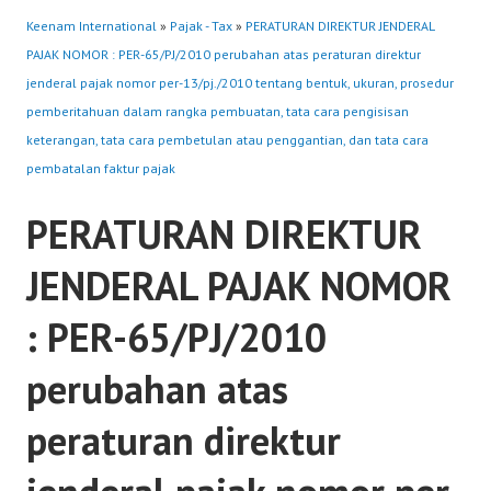
Keenam International
»
Pajak - Tax
»
PERATURAN DIREKTUR JENDERAL
PAJAK NOMOR : PER-65/PJ/2010 perubahan atas peraturan direktur
jenderal pajak nomor per-13/pj./2010 tentang bentuk, ukuran, prosedur
pemberitahuan dalam rangka pembuatan, tata cara pengisisan
keterangan, tata cara pembetulan atau penggantian, dan tata cara
pembatalan faktur pajak
PERATURAN DIREKTUR
JENDERAL PAJAK NOMOR
: PER-65/PJ/2010
perubahan atas
peraturan direktur