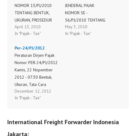
NOMOR 13/PJ/2010
JENDERAL PAJAK
TENTANG BENTUK,
NOMOR SE -
UKURAN, PROSEDUR
56/PJ/2010 TENTANG
April 13, 2010
May 3, 2010
PEMBERITAHUAN
PENJELASAN MENGENAI
In "Pajak - Tax"
In "Pajak - Tax"
DALAM RANGKA
PENGGUNAAN FAKTUR
PEMBUATAN, TATA CARA
PAJAK LAMA DIREKTUR
Per-24/PJ/2012
PENGISIAN
JENDERAL PAJAK,
Peraturan Dirjen Pajak
KETERANGAN, TATA
Sehubungan dengan
Nomor PER-24/PJ/2012
CARA PEMBETULAN
telah diterbitkan
Kamis, 22 Nopember
ATAU PENGGANTIAN,
Peraturan Menteri
2012 - 07:30 Bentuk,
DAN TAT CARA
Keuangan Nomor
Ukuran, Tata Cara
PEMBATALAN FAKTUR
38/PMK.03/2010
December 12, 2012
Pengisian Keterangan,
PAJAK
tentang Tata Cara
In "Pajak - Tax"
Prosedur
Pembuatan dan Tata
Pemberitahuan Dalam
Cara Pembetulan atau
Rangka Pembuatan, Tata
Penggantian Faktur
International Freight Forwarder Indonesia
Cara Pembetulan Atau
Pajak dan dengan
Penggantian, Dan Tata
memperhatikan
Jakarta:
Cara Pembatalan Faktur