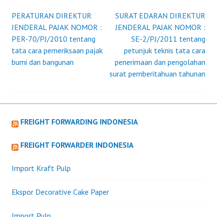
UKUR
PRO
PERATURAN DIREKTUR
SURAT EDARAN DIREKTUR
Post
PEM
JENDERAL PAJAK NOMOR :
JENDERAL PAJAK NOMOR :
DAL
PER-70/PJ/2010 tentang
SE-2/PJ/2011 tentang
navigation
RAN
tata cara pemeriksaan pajak
petunjuk teknis tata cara
PEM
bumi dan bangunan
penerimaan dan pengolahan
TAT
surat pemberitahuan tahunan
CARA
PENG
KET
TAT
FREIGHT FORWARDING INDONESIA
CARA
PEM
FREIGHT FORWARDER INDONESIA
ATA
PENG
Import Kraft Pulp
DAN
TAT
Ekspor Decorative Cake Paper
CARA
PEM
Import Pulp