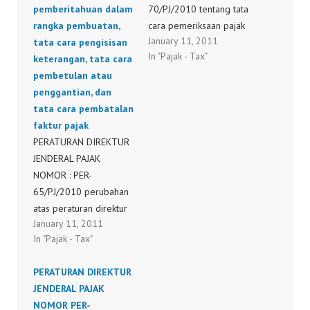
pemberitahuan dalam
70/PJ/2010 tentang tata
rangka pembuatan,
cara pemeriksaan pajak
January 11, 2011
tata cara pengisisan
bumi dan bangunan
In "Pajak - Tax"
keterangan, tata cara
pembetulan atau
penggantian, dan
tata cara pembatalan
faktur pajak
PERATURAN DIREKTUR
JENDERAL PAJAK
NOMOR : PER-
65/PJ/2010 perubahan
atas peraturan direktur
January 11, 2011
jenderal pajak nomor
In "Pajak - Tax"
per-13/pj./2010
tentang bentuk, ukuran,
PERATURAN DIREKTUR
prosedur
JENDERAL PAJAK
pemberitahuan dalam
NOMOR PER-
rangka pembuatan, tata