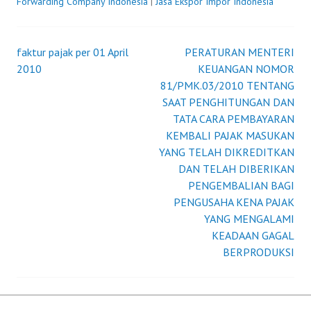
Forwarding Company Indonesia
|
Jasa Ekspor Impor Indonesia
faktur pajak per 01 April
PERATURAN MENTERI
Post
2010
KEUANGAN NOMOR
81/PMK.03/2010 TENTANG
navigation
SAAT PENGHITUNGAN DAN
TATA CARA PEMBAYARAN
KEMBALI PAJAK MASUKAN
YANG TELAH DIKREDITKAN
DAN TELAH DIBERIKAN
PENGEMBALIAN BAGI
PENGUSAHA KENA PAJAK
YANG MENGALAMI
KEADAAN GAGAL
BERPRODUKSI