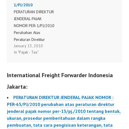
1/PJ/2010
cara pengisisan
PERATURAN DIREKTUR
keterangan, tata cara
JENDERAL PAJAK
pembetulan atau
NOMOR PER-1/PJ/2010
penggantian, dan tata
Perubahan Atas
cara pembatalan faktur
Peraturan Direktur
pajak
January 13, 2010
Jenderal Pajak Nomor
In "Pajak - Tax"
PER-19/PJ/2009
Tentang Tata Cara
Penerimaan Dan
International Freight Forwarder Indonesia
Pengolahan Surat
Pemberitahuan Tahunan
Jakarta:
PERATURAN DIREKTUR JENDERAL PAJAK NOMOR :
PER-65/PJ/2010 perubahan atas peraturan direktur
jenderal pajak nomor per-13/pj./2010 tentang bentuk,
ukuran, prosedur pemberitahuan dalam rangka
pembuatan, tata cara pengisisan keterangan, tata