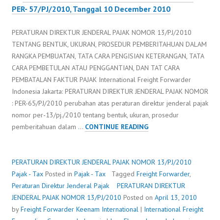
PER- 57/PJ/2010, Tanggal 10 December 2010
PERATURAN DIREKTUR JENDERAL PAJAK NOMOR 13/PJ/2010
TENTANG BENTUK, UKURAN, PROSEDUR PEMBERITAHUAN DALAM
RANGKA PEMBUATAN, TATA CARA PENGISIAN KETERANGAN, TATA
CARA PEMBETULAN ATAU PENGGANTIAN, DAN TAT CARA
PEMBATALAN FAKTUR PAJAK International Freight Forwarder
Indonesia Jakarta: PERATURAN DIREKTUR JENDERAL PAJAK NOMOR
: PER-65/PJ/2010 perubahan atas peraturan direktur jenderal pajak
nomor per-13/pj./2010 tentang bentuk, ukuran, prosedur
PERATURAN
pemberitahuan dalam …
CONTINUE READING
DIREKTUR
JENDERAL
PAJAK
PERATURAN DIREKTUR JENDERAL PAJAK NOMOR 13/PJ/2010
NOMOR
Pajak - Tax
Posted in
Pajak - Tax
Tagged
Freight Forwarder
,
13/PJ/2010
Peraturan Direktur Jenderal Pajak
PERATURAN DIREKTUR
JENDERAL PAJAK NOMOR 13/PJ/2010
Posted on
April 13, 2010
by
Freight Forwarder
Keenam International
|
International Freight