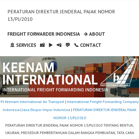
PERATURAN DIREKTUR JENDERAL PAJAK NOMOR
13/PJ/2010
FREIGHT FORWARDER INDONESIA
✈️ ABOUT
🚢 SERVICES
📸
▶️
📲
💬
📞 CONTACT
Pt Keenam International Air Transport
|
International Freight Forwarding Company
Indonesia
|
Jasa Ekspor Impor Indonesia
|
PERATURAN DIREKTUR JENDERAL PAJAK
NOMOR 13/PJ/2010
PERATURAN DIREKTUR JENDERAL PAJAK NOMOR 13/PJ/2010 TENTANG BENTUK,
UKURAN, PROSEDUR PEMBERITAHUAN DALAM RANGKA PEMBUATAN, TATA CARA