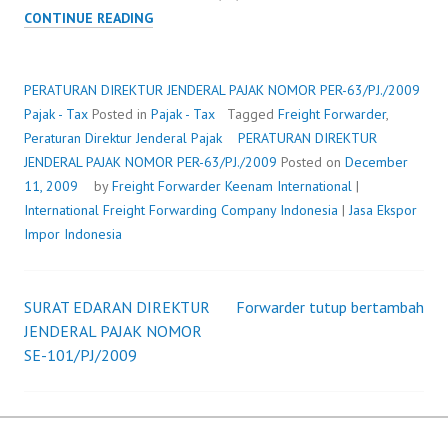
PERATURAN
CONTINUE READING
DIREKTUR
JENDERAL
PAJAK
PERATURAN DIREKTUR JENDERAL PAJAK NOMOR PER-63/PJ./2009
NOMOR
Pajak - Tax
Posted in
Pajak - Tax
Tagged
Freight Forwarder
,
PER-
Peraturan Direktur Jenderal Pajak
PERATURAN DIREKTUR
63/PJ./2009
JENDERAL PAJAK NOMOR PER-63/PJ./2009
Posted on
December
11, 2009
by
Freight Forwarder
Keenam International
|
International Freight Forwarding Company Indonesia
|
Jasa Ekspor
Impor Indonesia
SURAT EDARAN DIREKTUR
Forwarder tutup bertambah
Post
JENDERAL PAJAK NOMOR
SE-101/PJ/2009
navigation