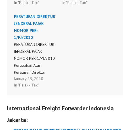
In "Pajak - Tax"
In "Pajak - Tax"
Jenderal Pajak Nomor
Pajak Penghasilan Final
PER-34/PJ/2009
Pasal 4 ayat(2), Surat
PERATURAN DIREKTUR
Tentang Surat
pemberitahuan Masa
JENDERAL PAJAK
Pemberitahuan Tahunan
Pajak Penghasilan Pasal
NOMOR PER-
Pjaka Penghasilan Wajib
15, Pasal 22, Pasal 23
1/PJ/2010
Pajak Orang Pribadi
Dan/atau Pasal 26 Serta
PERATURAN DIREKTUR
Beserta Petunjuk
Bukti
JENDERAL PAJAK
Pengisiannya
Pemotongan/Pemunguta
NOMOR PER-1/PJ/2010
nnya
Perubahan Atas
http://www.pajak.go.id/d
Peraturan Direktur
mdocuments/PER53-
January 13, 2010
Jenderal Pajak Nomor
2009.rar
In "Pajak - Tax"
PER-19/PJ/2009
Tentang Tata Cara
Penerimaan Dan
International Freight Forwarder Indonesia
Pengolahan Surat
Pemberitahuan Tahunan
Jakarta: