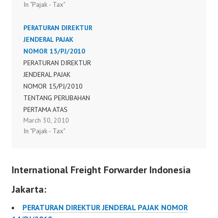
In "Pajak - Tax"
pemberitahuan masa
NOMOR PER-
pajak pertambahan nilai
146/PJ/2006 TENTANG
PERATURAN DIREKTUR
(spt masa ppn)
BENTUK, ISI DAN TATA
JENDERAL PAJAK
PERATURAN DIREKTUR
CARA PENYAMPAIAN
NOMOR 15/PJ/2010
JENDERAL PAJAK
SURAT
PERATURAN DIREKTUR
NOMOR : PER-
PEMBERITAHUAN MASA
JENDERAL PAJAK
2/PJ/2011
PAJAK PERTAMBAHAN
NOMOR 15/PJ/2010
NILAI (SPT MASA PPN)
TENTANG PERUBAHAN
PERTAMA ATAS
March 30, 2010
PERATURAN DIREKTUR
In "Pajak - Tax"
JENDERAL PAJAK
NOMOR 29/PJ/2008
TENTANG BENTUK, ISI,
International Freight Forwarder Indonesia
DAN TATA CARA
PENYAMPAIAN SURAT
Jakarta:
PEMBERITAHUAN MASA
PAJAK PERTAMBAHAN
PERATURAN DIREKTUR JENDERAL PAJAK NOMOR
NILAI (SPT MASA PPN)