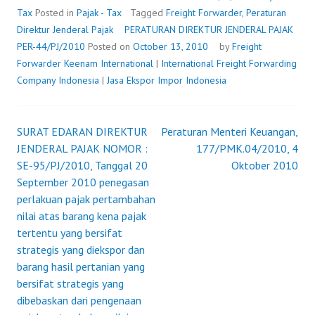
PER-
Tax
Posted in
Pajak - Tax
Tagged
Freight Forwarder
,
Peraturan
44/PJ/2010
Direktur Jenderal Pajak
PERATURAN DIREKTUR JENDERAL PAJAK
PER-44/PJ/2010
Posted on
October 13, 2010
by
Freight
Forwarder
Keenam International
|
International Freight Forwarding
Company Indonesia
|
Jasa Ekspor Impor Indonesia
SURAT EDARAN DIREKTUR
Peraturan Menteri Keuangan,
Post
JENDERAL PAJAK NOMOR :
177/PMK.04/2010, 4
SE-95/PJ/2010, Tanggal 20
Oktober 2010
navigation
September 2010 penegasan
perlakuan pajak pertambahan
nilai atas barang kena pajak
tertentu yang bersifat
strategis yang diekspor dan
barang hasil pertanian yang
bersifat strategis yang
dibebaskan dari pengenaan