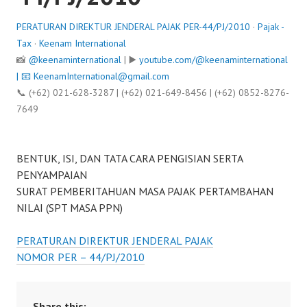
PERATURAN DIREKTUR JENDERAL PAJAK PER-44/PJ/2010
·
Pajak -
Tax
·
Keenam International
📸
@keenaminternational
| ▶️
youtube.com/@keenaminternational
| 📧
KeenamInternational@gmail.com
📞 (+62) 021-628-3287 | (+62) 021-649-8456 | (+62) 0852-8276-
7649
BENTUK, ISI, DAN TATA CARA PENGISIAN SERTA
PENYAMPAIAN
SURAT PEMBERITAHUAN MASA PAJAK PERTAMBAHAN
NILAI (SPT MASA PPN)
PERATURAN DIREKTUR JENDERAL PAJAK
NOMOR PER – 44/PJ/2010
Share this: