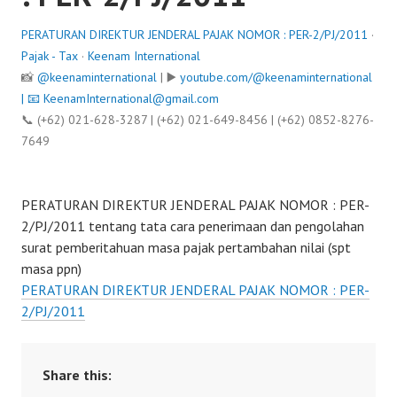
PERATURAN DIREKTUR JENDERAL PAJAK NOMOR : PER-2/PJ/2011
·
Pajak - Tax
·
Keenam International
📸
@keenaminternational
| ▶️
youtube.com/@keenaminternational
| 📧
KeenamInternational@gmail.com
📞 (+62) 021-628-3287 | (+62) 021-649-8456 | (+62) 0852-8276-
7649
PERATURAN DIREKTUR JENDERAL PAJAK NOMOR : PER-
2/PJ/2011 tentang tata cara penerimaan dan pengolahan
surat pemberitahuan masa pajak pertambahan nilai (spt
masa ppn)
PERATURAN DIREKTUR JENDERAL PAJAK NOMOR : PER-
2/PJ/2011
Share this: