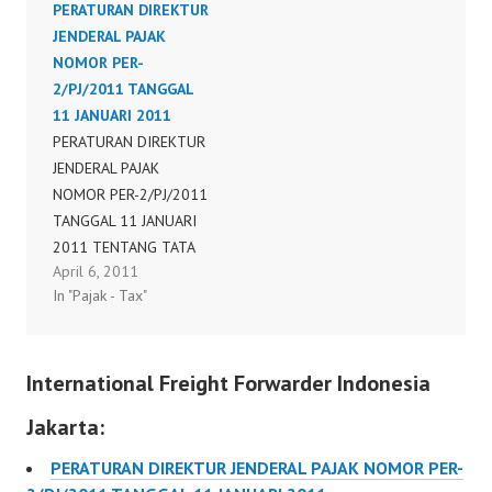
PERATURAN DIREKTUR
146/PJ/2006 TENTANG
TENTANG BENTUK, ISI,
JENDERAL PAJAK
BENTUK, ISI DAN TATA
DAN TATA CARA
NOMOR PER-
CARA PENYAMPAIAN
PENYAMPAIAN SURAT
2/PJ/2011 TANGGAL
SURAT
PEMBERITAHUAN MASA
11 JANUARI 2011
PEMBERITAHUAN MASA
PAJAK PERTAMBAHAN
PERATURAN DIREKTUR
PAJAK PERTAMBAHAN
NILAI (SPT MASA PPN)
JENDERAL PAJAK
NILAI (SPT MASA PPN)
DALAM BENTUK
NOMOR PER-2/PJ/2011
FORMULIR KERTAS
TANGGAL 11 JANUARI
(HARDCOPY) BAGI
2011 TENTANG TATA
PENGUSAHA KENA
April 6, 2011
CARA PENERIMAAN DAN
PAJAK YANG
In "Pajak - Tax"
PENGOLAHAN SURAT
DIKUKUHKAN DI
PEMBERITAHUAN MASA
KANTOR PELAYANAN
PAJAK PERTAMBAHAN
PAJAK, DALAM RANGKA
International Freight Forwarder Indonesia
NILAI (SPT MASA PPN)
PENGOLAHAN…
Jakarta:
PERATURAN DIREKTUR JENDERAL PAJAK NOMOR PER-