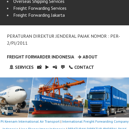
Overseas Shipping Services
Freight Forwarding Services
Freight Forwarding Jakarta
PERATURAN DIREKTUR JENDERAL PAJAK NOMOR : PER-
2/PJ/2011
FREIGHT FORWARDER INDONESIA
✈️ ABOUT
🚢 SERVICES
📸
▶️
📲
💬
📞 CONTACT
Pt Keenam International Air Transport
|
International Freight Forwarding Company
Indonesia
|
Jasa Ekspor Impor Indonesia
|
PERATURAN DIREKTUR JENDERAL PAJAK