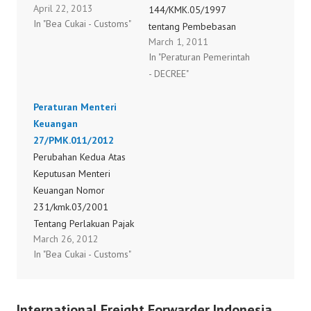
April 22, 2013
KETIGA ATAS
144/KMK.05/1997
In "Bea Cukai - Customs"
KEPUTUSAN MENTERI
tentang Pembebasan
March 1, 2011
KEUANGAN NOMOR
Bea Masuk dan Cukai
In "Peraturan Pemerintah
231/KMK.03/2001
Atas Impor Barang
- DECREE"
TENTANG PERLAKUAN
Kiriman Hadiah Untuk
PAJAK PERTAMBAHAN
Keperluan Ibadah
Peraturan Menteri
NILAI DAN PAJAK
Umum, Amal, Sosial, dan
Keuangan
PENJUALAN ATAS
Kebudayaan Peraturan
27/PMK.011/2012
BARANG MEWAH ATAS
Menteri Keuangan
Perubahan Kedua Atas
IMPOR BARANG KENA
Nomor
Keputusan Menteri
PAJAK YANG
27/PMK.011/2011
Keuangan Nomor
DIBEBASKAN DARI
231/kmk.03/2001
PUNGUTAN BEA MASUK
Tentang Perlakuan Pajak
70/PMK.011/2013
March 26, 2012
Pertambahan Nilai Dan
In "Bea Cukai - Customs"
Pajak Penjualan Atas
Barang Mewah Atas
Impor Barang Kena
International Freight Forwarder Indonesia
Pajak Yang Dibebaskan