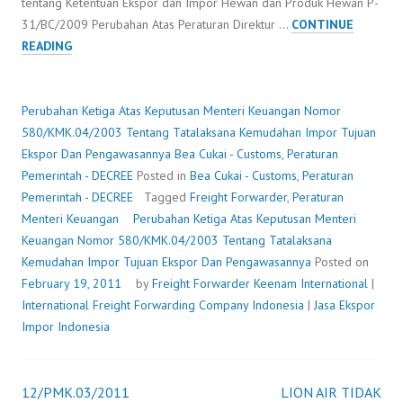
tentang Ketentuan Ekspor dan Impor Hewan dan Produk Hewan P-
31/BC/2009 Perubahan Atas Peraturan Direktur …
CONTINUE
PERUBAHAN
READING
KETIGA
ATAS
KEPUTUSAN
Perubahan Ketiga Atas Keputusan Menteri Keuangan Nomor
MENTERI
580/KMK.04/2003 Tentang Tatalaksana Kemudahan Impor Tujuan
KEUANGAN
Ekspor Dan Pengawasannya
Bea Cukai - Customs
,
Peraturan
NOMOR
Pemerintah - DECREE
Posted in
Bea Cukai - Customs
,
Peraturan
580/KMK.04/2003
Pemerintah - DECREE
Tagged
Freight Forwarder
,
Peraturan
TENTANG
Menteri Keuangan
Perubahan Ketiga Atas Keputusan Menteri
TATALAKSANA
Keuangan Nomor 580/KMK.04/2003 Tentang Tatalaksana
KEMUDAHAN
Kemudahan Impor Tujuan Ekspor Dan Pengawasannya
Posted on
IMPOR
February 19, 2011
by
Freight Forwarder
Keenam International
|
TUJUAN
International Freight Forwarding Company Indonesia
|
Jasa Ekspor
EKSPOR
Impor Indonesia
DAN
PENGAWASANNYA
12/PMK.03/2011
LION AIR TIDAK
Post