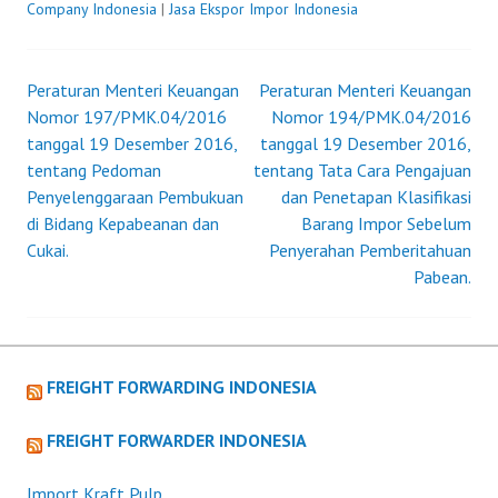
231/KMK.03/2001
Company Indonesia
|
Jasa Ekspor Impor Indonesia
TENTANG
PERLAKUAN
PAJAK
Peraturan Menteri Keuangan
Peraturan Menteri Keuangan
Post
PERTAMBAHAN
Nomor 197/PMK.04/2016
Nomor 194/PMK.04/2016
NILAI
tanggal 19 Desember 2016,
tanggal 19 Desember 2016,
navigation
DAN
tentang Pedoman
tentang Tata Cara Pengajuan
PAJAK
Penyelenggaraan Pembukuan
dan Penetapan Klasifikasi
PENJUALAN
di Bidang Kepabeanan dan
Barang Impor Sebelum
ATAS
Cukai.
Penyerahan Pemberitahuan
BARANG
Pabean.
MEWAH
ATAS
LMPOR
BARANG
FREIGHT FORWARDING INDONESIA
KENA
PAJAK
FREIGHT FORWARDER INDONESIA
YANG
DIBEBASKAN
Import Kraft Pulp