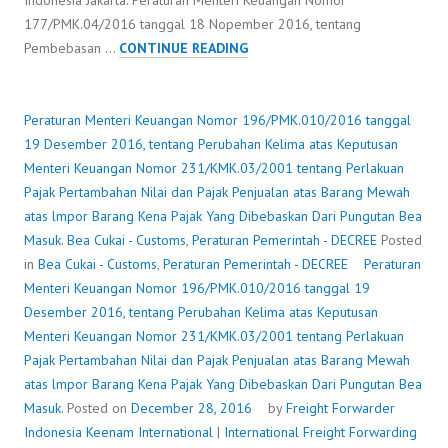
Indonesia Jakarta: Peraturan Menteri Keuangan Nomor
177/PMK.04/2016 tanggal 18 Nopember 2016, tentang
PERATURAN
Pembebasan …
CONTINUE READING
MENTERI
KEUANGAN
NOMOR
Peraturan Menteri Keuangan Nomor 196/PMK.010/2016 tanggal
196/PMK.010/2016
19 Desember 2016, tentang Perubahan Kelima atas Keputusan
TANGGAL
Menteri Keuangan Nomor 231/KMK.03/2001 tentang Perlakuan
19
Pajak Pertambahan Nilai dan Pajak Penjualan atas Barang Mewah
DESEMBER
atas lmpor Barang Kena Pajak Yang Dibebaskan Dari Pungutan Bea
2016,
Masuk.
Bea Cukai - Customs
,
Peraturan Pemerintah - DECREE
Posted
TENTANG
in
Bea Cukai - Customs
,
Peraturan Pemerintah - DECREE
Peraturan
PERUBAHAN
Menteri Keuangan Nomor 196/PMK.010/2016 tanggal 19
KELIMA
Desember 2016, tentang Perubahan Kelima atas Keputusan
ATAS
Menteri Keuangan Nomor 231/KMK.03/2001 tentang Perlakuan
KEPUTUSAN
Pajak Pertambahan Nilai dan Pajak Penjualan atas Barang Mewah
MENTERI
atas lmpor Barang Kena Pajak Yang Dibebaskan Dari Pungutan Bea
KEUANGAN
Masuk.
Posted on
December 28, 2016
by
Freight Forwarder
NOMOR
Indonesia
Keenam International
|
International Freight Forwarding