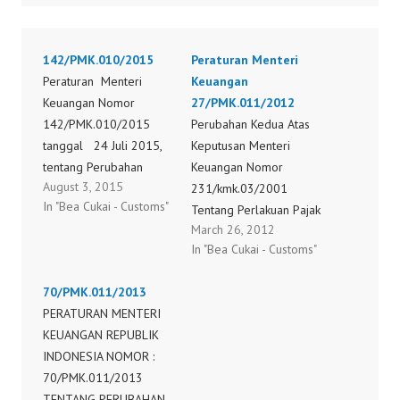
142/PMK.010/2015
Peraturan Menteri
Peraturan Menteri
Keuangan
Keuangan Nomor
27/PMK.011/2012
142/PMK.010/2015
Perubahan Kedua Atas
tanggal 24 Juli 2015,
Keputusan Menteri
tentang Perubahan
Keuangan Nomor
August 3, 2015
Keempat atas Keputusan
231/kmk.03/2001
In "Bea Cukai - Customs"
Menteri Keuangan
Tentang Perlakuan Pajak
March 26, 2012
Nomor
Pertambahan Nilai Dan
In "Bea Cukai - Customs"
231/KMK.03/2001
Pajak Penjualan Atas
tentang Perlakuan Pajak
Barang Mewah Atas
70/PMK.011/2013
Pertambahan Nilai dan
Impor Barang Kena
PERATURAN MENTERI
Pajak Penjualan atas
Pajak Yang Dibebaskan
KEUANGAN REPUBLIK
Barang Mewah atas
Dari Pungutan Bea
INDONESIA NOMOR :
Impor Barang Kena
Masuk Peraturan
70/PMK.011/2013
Pajak Yang Dibebaskan
Menteri Keuangan
TENTANG PERUBAHAN