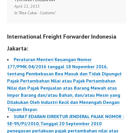
Dari Pungutan Bea
Nomor
April 22, 2013
KETIGA ATAS
Masuk
27/PMK.011/2012
In "Bea Cukai - Customs"
KEPUTUSAN MENTERI
142/PMK.010/2015
KEUANGAN NOMOR
231/KMK.03/2001
International Freight Forwarder Indonesia
TENTANG PERLAKUAN
PAJAK PERTAMBAHAN
Jakarta:
NILAI DAN PAJAK
PENJUALAN ATAS
Peraturan Menteri Keuangan Nomor
BARANG MEWAH ATAS
177/PMK.04/2016 tanggal 18 Nopember 2016,
IMPOR BARANG KENA
tentang Pembebasan Bea Masuk dan Tidak Dipungut
PAJAK YANG
Pajak Pertambahan Nilai atau Pajak Pertambahan
DIBEBASKAN DARI
Nilai dan Pajak Penjualan atas Barang Mewah atas
PUNGUTAN BEA MASUK
Impor Barang dan/atau Bahan, dan/atau Mesin yang
70/PMK.011/2013
Dilakukan Oleh Industri Kecil dan Menengah Dengan
Tujuan Ekspor.
SURAT EDARAN DIREKTUR JENDERAL PAJAK NOMOR :
SE-95/PJ/2010, Tanggal 20 September 2010
penegasan perlakuan pajak pertambahan nilai atas