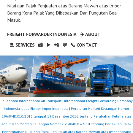
Nilai dan Pajak Penjualan atas Barang Mewah atas lmpor
Barang Kena Pajak Yang Dibebaskan Dari Pungutan Bea
Masuk.
FREIGHT FORWARDER INDONESIA
✈️ ABOUT
🚢 SERVICES
📸
▶️
📲
💬
📞 CONTACT
Pt Keenam International Air Transport
|
International Freight Forwarding Company
Indonesia
|
Jasa Ekspor Impor Indonesia
|
Peraturan Menteri Keuangan Nomor
196/PMK.010/2016 tanggal 19 Desember 2016, tentang Perubahan Kelima atas
Keputusan Menteri Keuangan Nomor 231/KMK.03/2001 tentang Perlakuan Pajak
Pertambahan Nilai dan Pajak Penjualan atas Barang Mewah atas lmpor Barang