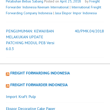
NILAI
Pelabuhan Bebas Sabang
Posted on
April 25, 2018
by
Freight
ATAU
Forwarder Indonesia
Keenam International
|
International Freight
PAJAK
Forwarding Company Indonesia
|
Jasa Ekspor Impor Indonesia
PERTAMBAHAN
NILAI
DAN
PENGUMUMAN: KEWAJIBAN
40/PMK.04/2018
Post
ATAS
MELAKUKAN UPDATE
BARANG
PATCHING MODUL PEB Versi
navigation
MEWAH
6.0.3
TIDAK
DIPUNGUT
ATAS
PENYERAHAN
FREIGHT FORWARDING INDONESIA
BARANG
KENA
FREIGHT FORWARDER INDONESIA
PAJAK
DARI
Import Kraft Pulp
TEMPAT
LAIN
Ekspor Decorative Cake Paper