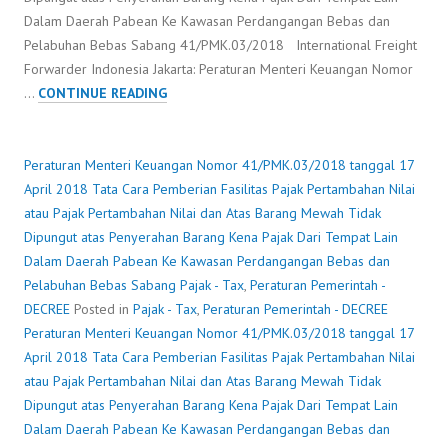
Dalam Daerah Pabean Ke Kawasan Perdangangan Bebas dan
Pelabuhan Bebas Sabang 41/PMK.03/2018 International Freight
Forwarder Indonesia Jakarta: Peraturan Menteri Keuangan Nomor
PERATURAN
…
CONTINUE READING
MENTERI
KEUANGAN
NOMOR
Peraturan Menteri Keuangan Nomor 41/PMK.03/2018 tanggal 17
41/PMK.03/2018
April 2018 Tata Cara Pemberian Fasilitas Pajak Pertambahan Nilai
TANGGAL
atau Pajak Pertambahan Nilai dan Atas Barang Mewah Tidak
17
Dipungut atas Penyerahan Barang Kena Pajak Dari Tempat Lain
APRIL
Dalam Daerah Pabean Ke Kawasan Perdangangan Bebas dan
2018
Pelabuhan Bebas Sabang
Pajak - Tax
,
Peraturan Pemerintah -
TATA
DECREE
Posted in
Pajak - Tax
,
Peraturan Pemerintah - DECREE
CARA
Peraturan Menteri Keuangan Nomor 41/PMK.03/2018 tanggal 17
PEMBERIAN
April 2018 Tata Cara Pemberian Fasilitas Pajak Pertambahan Nilai
FASILITAS
atau Pajak Pertambahan Nilai dan Atas Barang Mewah Tidak
PAJAK
Dipungut atas Penyerahan Barang Kena Pajak Dari Tempat Lain
PERTAMBAHAN
Dalam Daerah Pabean Ke Kawasan Perdangangan Bebas dan