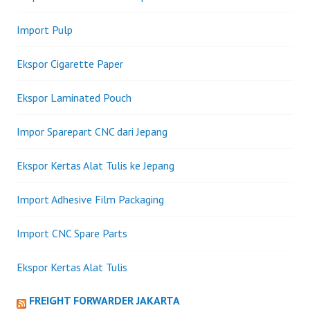
DALAM
DAERAH
Import Pulp
PABEAN
KE
Ekspor Cigarette Paper
KAWASAN
PERDANGANGAN
Ekspor Laminated Pouch
BEBAS
DAN
Impor Sparepart CNC dari Jepang
PELABUHAN
BEBAS
Ekspor Kertas Alat Tulis ke Jepang
SABANG
Import Adhesive Film Packaging
Import CNC Spare Parts
Ekspor Kertas Alat Tulis
FREIGHT FORWARDER JAKARTA