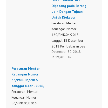
Atau Penyerahan Barang
Diolah, Dirakit, atau
Kena Pajak Dan/ Atau
Dipasang pada Barang
Jasa Kena Pajak Dari
Lain Dengan Tujuan
Kawasan Bebas Ke
Untuk Diekspor
Tempat Lain Dalam
Peraturan Menteri
Daerah Pabean Dan
Keuangan Nomor
Pemasukan Dan/…
160/PMK.04/2018
tanggal 18 Desember
2018 Pembebasan bea
December 30, 2018
Masuk dan Tidak
In "Pajak - Tax"
Dipungut Pajak
Pertambahan Nilai atau
Peraturan Menteri
Pajak Pertambahan Nilai
Keuangan Nomor
dan Pajak Penjualan atas
56/PMK.03/2016
Barang Mewah atas
tanggal 8 April 2016,
Impor Barang dan
Peraturan Menteri
Bahan untuk Diolah,
Keuangan Nomor
Dirakit, atau Dipasang
56/PMK.03/2016
pada Barang Lain