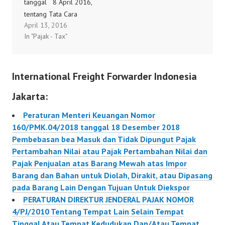
tanggal 8 April 2016,
Dengan Tujuan Untuk
tentang Tata Cara
Diekspor
April 13, 2016
Pemberian Fasilitas
160/PMK.04/2018
In "Pajak - Tax"
Pajak Pertambahan Nilai
Tidak Dipungut Atas
Penyerahan Barang
International Freight Forwarder Indonesia
Kena Pajak Tertentu
Yang Bersifat Strategis
Jakarta:
Dan Tata Cara
Pembayaran Pajak
Peraturan Menteri Keuangan Nomor
Pertambahan Nilai Tidak
160/PMK.04/2018 tanggal 18 Desember 2018
Dipungut Yang Telah
Pembebasan bea Masuk dan Tidak Dipungut Pajak
Diberikan Serta
Pertambahan Nilai atau Pajak Pertambahan Nilai dan
Pengenaan Sanksi.
Pajak Penjualan atas Barang Mewah atas Impor
56/PMK.03/2016
Barang dan Bahan untuk Diolah, Dirakit, atau Dipasang
pada Barang Lain Dengan Tujuan Untuk Diekspor
PERATURAN DIREKTUR JENDERAL PAJAK NOMOR
4/PJ/2010 Tentang Tempat Lain Selain Tempat
Tinggal Atau Tempat Kedudukan Dan/Atau Tempat