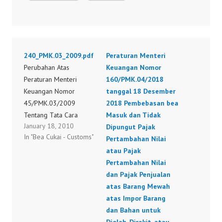
240_PMK.03_2009.pdf
Peraturan Menteri
Perubahan Atas
Keuangan Nomor
Peraturan Menteri
160/PMK.04/2018
Keuangan Nomor
tanggal 18 Desember
45/PMK.03/2009
2018 Pembebasan bea
Tentang Tata Cara
Masuk dan Tidak
January 18, 2010
Pengawasan,
Dipungut Pajak
In "Bea Cukai - Customs"
Pengadministrasian,
Pertambahan Nilai
Pembayaran, Serta
atau Pajak
Pelunasan Pajak
Pertambahan Nilai
Pertambahan Nilai Dan/
dan Pajak Penjualan
Atau Pajak Penjualan
atas Barang Mewah
Atas Barang Mewah
atas Impor Barang
Atas Pengeluaran Dan/
dan Bahan untuk