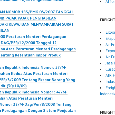
Affor
ENTANG WAJIB
5/PMK.010/2017
AJAK
AN NOMOR 183/PMK.03/2007 TANGGAL
SILAN
IB PAJAK PAJAK PENGHASILAN
FREIGH
TU YANG
DARI KEWAJIBAN MENYAMPAIKAN SURAT
ALIKAN DARI
SILAN
Expo
BAN
08 Peraturan Menteri Perdagangan
Ekspo
PAIKAN SURAT
M-DAG/PER/12/2008 Tanggal 12
Air F
ITAHUAN PAJAK
an Atas Peraturan Menteri Perdagangan
Expor
SILAN
entang Ketentuan Impor Produk
Air F
Jasa 
an Republik Indonesia Nomor: 57/M-
Cust
ahan Kedua Atas Peraturan Menteri
AIR 
ER/3/2009 Tentang Ekspor Barang Yang
Indus
dit (30/10/09)
Freig
n Republik Indonesia Nomor : 47/M-
Indonesi
han Atas Peraturan Menteri
a Nomor 32/M-Dag/Per/8/2008 Tentang
a Perdagangan Dengan Sistem Penjualan
FREIGH