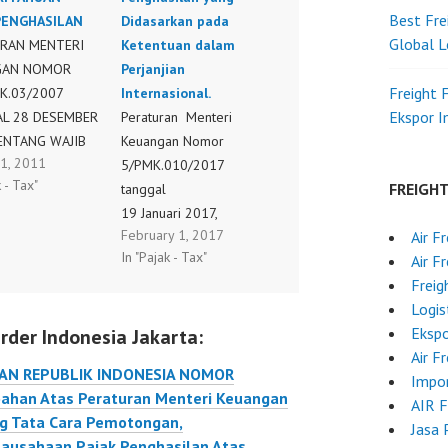
Best Fre
PENGHASILAN
Didasarkan pada
Global L
RAN MENTERI
Ketentuan dalam
GAN NOMOR
Perjanjian
Freight 
K.03/2007
Internasional.
Ekspor 
L 28 DESEMBER
Peraturan Menteri
ENTANG WAJIB
Keuangan Nomor
1, 2011
AJAK
5/PMK.010/2017
k - Tax"
FREIGH
SILAN
tanggal
TU YANG
19 Januari 2017,
February 1, 2017
Air F
ALIKAN DARI
tentang Perubahan atas
In "Pajak - Tax"
Air F
BAN
Peraturan Menteri
Freig
PAIKAN SURAT
Keuangan Nomor 157
Logis
ITAHUAN PAJAK
/PMK.010/2015 tentang
Ekspo
rder Indonesia Jakarta:
SILAN
Pelaksanaan Perlakuan
Air F
RAN MENTERI
Pajak Penghasilan yang
AN REPUBLIK INDONESIA NOMOR
Impo
GAN NOMOR
Didasarkan pada
ahan Atas Peraturan Menteri Keuangan
AIR 
K.03/2007
Ketentuan dalam
g Tata Cara Pemotongan,
Jasa 
L 28 DESEMBER
Perjanjian Internasional.
ausahaan Pajak Penghasilan Atas