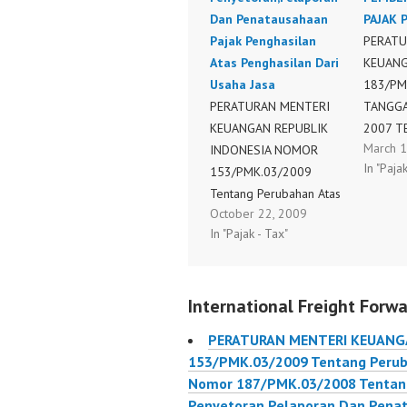
Dan Penatausahaan
PAJAK 
Pajak Penghasilan
PERATU
Atas Penghasilan Dari
KEUAN
Usaha Jasa
183/PM
PERATURAN MENTERI
TANGGA
KEUANGAN REPUBLIK
2007 T
March 1
INDONESIA NOMOR
PAJAK P
In "Paja
153/PMK.03/2009
PENGHA
Tentang Perubahan Atas
TERTEN
October 22, 2009
Peraturan Menteri
DIKECU
In "Pajak - Tax"
Keuangan Nomor
KEWAJI
187/PMK.03/2008
MENYAM
Tentang Tata Cara
PEMBER
International Freight Forwa
Pemotongan,
PENGHA
Penyetoran,Pelaporan
PERATU
PERATURAN MENTERI KEUANG
Dan Penatausahaan
KEUAN
153/PMK.03/2009 Tentang Perub
Pajak Penghasilan Atas
183/PM
Nomor 187/PMK.03/2008 Tentan
Penghasilan Dari Usaha
TANGGA
Penyetoran,Pelaporan Dan Penat