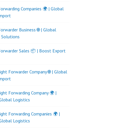
Forwarding Companies 🌍 | Global
Import
Forwarder Business 🌐 | Global
s Solutions
Forwarder Sales 📦 | Boost Export
ight Forwarder Company 🌐 | Global
Import
ight Forwarding Company 🌍 |
Global Logistics
ight Forwarding Companies 🌍 |
Global Logistics