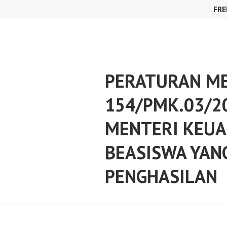
Skip
FRE
to
content
PERATURAN ME
154/PMK.03/2
MENTERI KEUA
BEASISWA YANG
PENGHASILAN