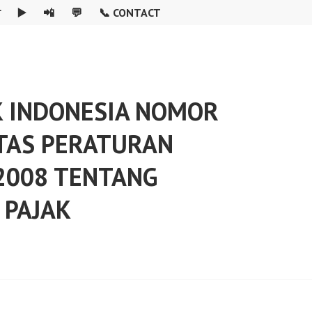

▶️
📲
💬
📞 CONTACT
 INDONESIA NOMOR
TAS PERATURAN
2008 TENTANG
 PAJAK