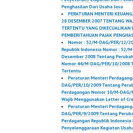
Jasa
2007 T
Penghasilan Dari Usaha Jasa
PAJAK P
PERATURAN MENTERI KEUANG
PENGHA
28 DESEMBER 2007 TENTANG WAJ
TERTEN
TERTENTU YANG DIKECUALIKAN 
DIKECU
PEMBERITAHUAN PAJAK PENGHA
KEWAJI
Nomor : 52/M-DAG/PER/12/20
MENYAM
Republik Indonesia Nomor : 52/
PEMBER
Desember 2008 Tentang Perubah
PENGHA
Nomor 44/M-DAG/PER/10/2008 T
Tertentu
Peraturan Menteri Perdagang
DAG/PER/10/2009 Tentang Perub
Perdagangan Nomor 10/M-DAG/P
Wajib Menggunakan Letter of Cre
Peraturan Menteri Perdaganga
DAG/PER/9/2009 Tentang Peruba
Perdagangan Republik Indonesi
Penyelenggaraan Kegiatan Usah