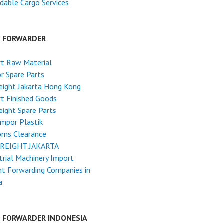
dable Cargo Services
T FORWARDER
rt Raw Material
r Spare Parts
reight Jakarta Hong Kong
t Finished Goods
reight Spare Parts
Impor Plastik
oms Clearance
FREIGHT JAKARTA
trial Machinery Import
ht Forwarding Companies in
a
T FORWARDER INDONESIA