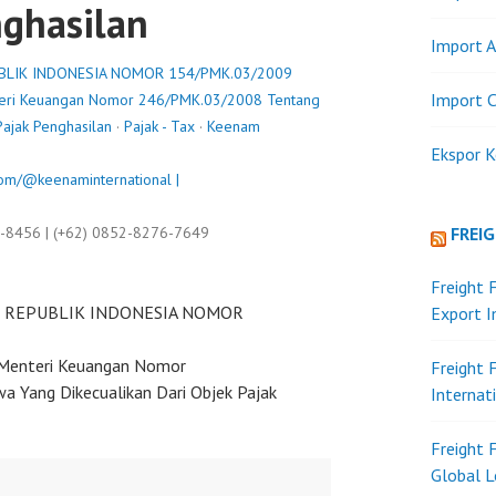
nghasilan
Import A
BLIK INDONESIA NOMOR 154/PMK.03/2009
Import C
nteri Keuangan Nomor 246/PMK.03/2008 Tentang
Pajak Penghasilan
·
Pajak - Tax
·
Keenam
Ekspor K
om/@keenaminternational |
9-8456 | (+62) 0852-8276-7649
FREI
Freight 
 REPUBLIK INDONESIA NOMOR
Export 
 Menteri Keuangan Nomor
Freight 
 Yang Dikecualikan Dari Objek Pajak
Internat
Freight 
Global L