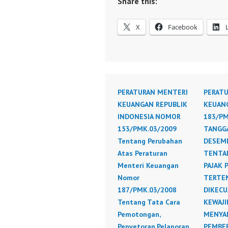
Share this:
X
Facebook
PERATURAN MENTERI
PERAT
KEUANGAN REPUBLIK
KEUAN
INDONESIA NOMOR
183/PM
153/PMK.03/2009
TANGGA
Tentang Perubahan
DESEMB
Atas Peraturan
TENTAN
Menteri Keuangan
PAJAK 
Nomor
TERTE
187/PMK.03/2008
DIKECU
Tentang Tata Cara
KEWAJI
Pemotongan,
MENYA
Penyetoran,Pelaporan
PEMBE