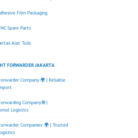
dhesive Film Packaging
NC Spare Parts
ertas Alat Tulis
GHT FORWARDER JAKARTA
Forwarder Company 🌍 | Reliable
Import
Forwarding Company 🌐 |
ional Logistics
Forwarder Companies 🌍 | Trusted
ogistics