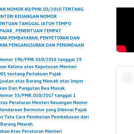
AN NOMOR 80/PMK.03/2010 TENTANG
ENTERI KEUANGAN NOMOR
NENTUAN TANGGAL JATUH TEMPO
PAJAK , PENENTUAN TEMPAT
CARA PEMBAYARAN, PENYETORAN DAN
 CARA PENGANGSURAN DAN PENUNDAAN
 Nomor 196/PMK.010/2016 tanggal 19
an Kelima atas Keputusan Menteri
1 tentang Perlakuan Pajak
njualan atas Barang Mewah atas lmpor
kan Dari Pungutan Bea Masuk.
 Nomor 33/PMK.010/2017 tanggal 1
atas Peraturan Menteri Keuangan Nomor
Kendaraan Bermotor yang Dikenai Pajak
n Tata Cara Pemberian Pembebasan dari
s Barang Mewah.
han Atas Peraturan Menteri