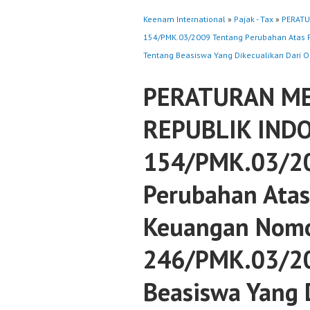
Keenam International
»
Pajak - Tax
»
PERATU
154/PMK.03/2009 Tentang Perubahan Atas 
Tentang Beasiswa Yang Dikecualikan Dari O
PERATURAN M
REPUBLIK IND
154/PMK.03/20
Perubahan Atas
Keuangan Nom
246/PMK.03/20
Beasiswa Yang 