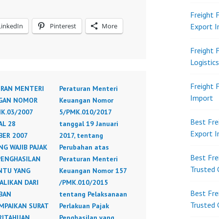
Freight 
LinkedIn
Pinterest
More
Export 
Freight 
Logistic
Freight 
URAN MENTERI
Peraturan Menteri
Import
GAN NOMOR
Keuangan Nomor
K.03/2007
5/PMK.010/2017
Best Fre
L 28
tanggal 19 Januari
Export 
ER 2007
2017, tentang
G WAJIB PAJAK
Perubahan atas
Best Fre
PENGHASILAN
Peraturan Menteri
Trusted 
NTU YANG
Keuangan Nomor 157
ALIKAN DARI
/PMK.010/2015
Best Fre
BAN
tentang Pelaksanaan
Trusted 
MPAIKAN SURAT
Perlakuan Pajak
RITAHUAN
Penghasilan yang