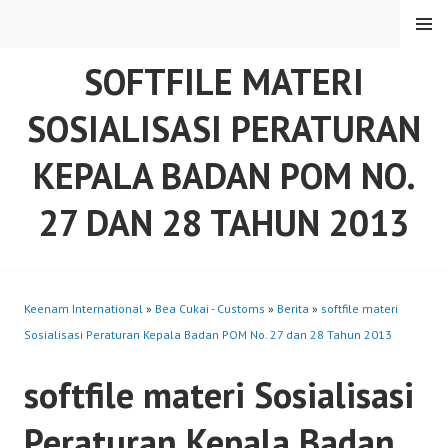
Skip
MENU
to
content
SOFTFILE MATERI
SOSIALISASI PERATURAN
KEPALA BADAN POM NO.
27 DAN 28 TAHUN 2013
Keenam International
»
Bea Cukai - Customs
»
Berita
»
softfile materi
Sosialisasi Peraturan Kepala Badan POM No. 27 dan 28 Tahun 2013
softfile materi Sosialisasi
Peraturan Kepala Badan