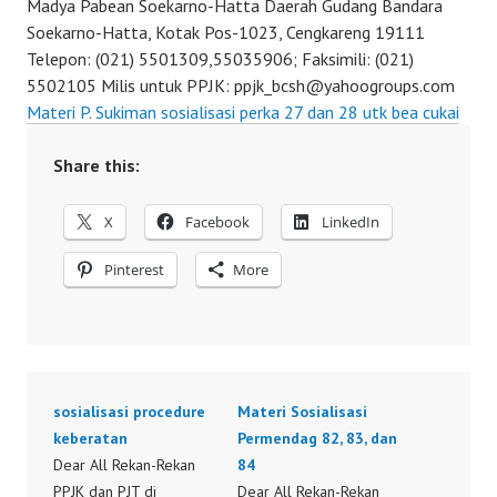
Madya Pabean Soekarno-Hatta Daerah Gudang Bandara
Soekarno-Hatta, Kotak Pos-1023, Cengkareng 19111
Telepon: (021) 5501309,55035906; Faksimili: (021)
5502105 Milis untuk PPJK: ppjk_bcsh@yahoogroups.com
Materi P. Sukiman sosialisasi perka 27 dan 28 utk bea cukai
Share this:
X
Facebook
LinkedIn
Pinterest
More
sosialisasi procedure
Materi Sosialisasi
keberatan
Permendag 82, 83, dan
Dear All Rekan-Rekan
84
PPJK dan PJT di
Dear All Rekan-Rekan