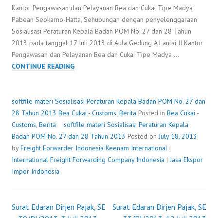
Kantor Pengawasan dan Pelayanan Bea dan Cukai Tipe Madya
Pabean Seokarno-Hatta, Sehubungan dengan penyelenggaraan
Sosialisasi Peraturan Kepala Badan POM No. 27 dan 28 Tahun
2013 pada tanggal 17 Juli 2013 di Aula Gedung A Lantai II Kantor
Pengawasan dan Pelayanan Bea dan Cukai Tipe Madya …
SOFTFILE
CONTINUE READING
MATERI
SOSIALISASI
PERATURAN
softfile materi Sosialisasi Peraturan Kepala Badan POM No. 27 dan
KEPALA
28 Tahun 2013
Bea Cukai - Customs
,
Berita
Posted in
Bea Cukai -
BADAN
Customs
,
Berita
softfile materi Sosialisasi Peraturan Kepala
POM
Badan POM No. 27 dan 28 Tahun 2013
Posted on
July 18, 2013
NO.
by
Freight Forwarder Indonesia
Keenam International
|
27
International Freight Forwarding Company Indonesia
|
Jasa Ekspor
DAN
Impor Indonesia
28
TAHUN
2013
Surat Edaran Dirjen Pajak, SE
Surat Edaran Dirjen Pajak, SE
Post