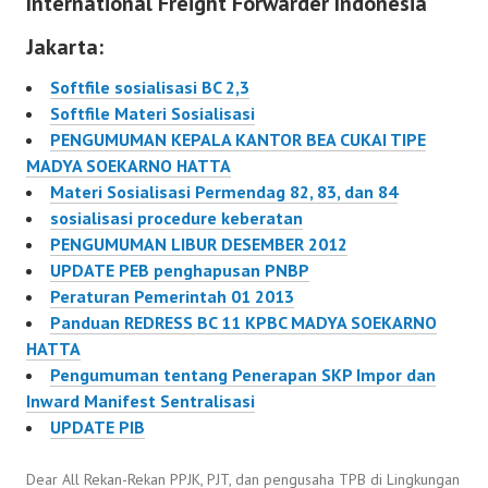
International Freight Forwarder Indonesia
dan Pelayanan Bea dan
176/PMK.011/2009
Cukai…
Jakarta:
tentang Pembebasan
Bea Masuk atas Impor
Softfile sosialisasi BC 2,3
Mesin serta Barang dan
Softfile Materi Sosialisasi
Bahan untuk
PENGUMUMAN KEPALA KANTOR BEA CUKAI TIPE
Pembangunan atau
MADYA SOEKARNO HATTA
Pengembangan Industri
Materi Sosialisasi Permendag 82, 83, dan 84
dalam Rangka
sosialisasi procedure keberatan
Penanaman Modal dan
PENGUMUMAN LIBUR DESEMBER 2012
nomor
UPDATE PEB penghapusan PNBP
90/PMK.04/2012
Peraturan Pemerintah 01 2013
tentang Pembebasan
Panduan REDRESS BC 11 KPBC MADYA SOEKARNO
Bea Masuk…
HATTA
Pengumuman tentang Penerapan SKP Impor dan
Inward Manifest Sentralisasi
UPDATE PIB
Dear All Rekan-Rekan PPJK, PJT, dan pengusaha TPB di Lingkungan