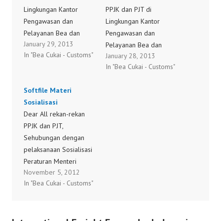
Lingkungan Kantor
PPJK dan PJT di
Pengawasan dan
Lingkungan Kantor
Pelayanan Bea dan
Pengawasan dan
January 29, 2013
Cukai Tipe Madya
Pelayanan Bea dan
In "Bea Cukai - Customs"
January 28, 2013
Pabean Seokarno-Hatta,
Cukai Tipe Madya
In "Bea Cukai - Customs"
Sehubungan dengan
Pabean Seokarno-Hatta,
penyelenggaraan
Sehubungan dengan
Softfile Materi
Sosialisasi berupa
penyelenggaraan
Sosialisasi
Penyegaran Peraturan
Sosialisasi Peraturan
Dear All rekan-rekan
Keberatan di Bidang
Menteri Perdagangan
PPJK dan PJT,
Kepabeanan dan
nomor 82/M-DAG/PER/
Sehubungan dengan
Banding pada tanggal
12/2012, 83/M-
pelaksanaan Sosialisasi
29 Januari 2013 di Aula
DAG/PER/12/2012, dan
Peraturan Menteri
Gedung A Lantai II
84/M-
November 5, 2012
Keuangan nomor
Kantor Pengawasan dan
DAG/PER/12/2012 pada
In "Bea Cukai - Customs"
76/PMK.011/2012
Pelayanan Bea dan
tanggal 28 Januari 2013
tentang Perubahan atas
Cukai…
di Aula Gedung A Lantai
Peraturan Menteri
II Kantor Pengawasan
Keuangan nomor