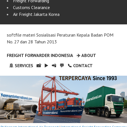
Freight Forwarding
Customs Clearance
Air Freight Jakarta Korea
softfile materi Sosialisasi Peraturan Kepala Badan POM
No. 27 dan 28 Tahun 2013
FREIGHT FORWARDER INDONESIA
✈️ ABOUT
🚢 SERVICES
📸
▶️
📲
💬
📞 CONTACT
Pt Keenam International Air Transport
|
International Freight Forwarding Company