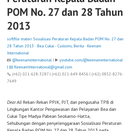
POM No. 27 dan 28 Tahun
2013
softfile materi Sosialisasi Peraturan Kepala Badan POM No. 27 dan
28 Tahun 2013
·
Bea Cukai - Customs
,
Berita
·
Keenam
International
📸
@keenaminternational
| ▶️
youtube.com/@keenaminternational
| 📧
KeenamInternational@gmail.com
📞 (+62) 021-628-3287 | (+62) 021-649-8456 | (+62) 0852-8276-
7649
Dear All
Rekan-Rekan PPJK, PJT, dan pengusaha TPB di
Lingkungan Kantor Pengawasan dan Pelayanan Bea dan
Cukai Tipe Madya Pabean Seokarno-Hatta,
Sehubungan dengan penyelenggaraan Sosialisasi Peraturan
Kepala Badan POM No. 27 dan 28 Tahun 2013 pada