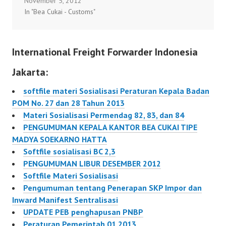
November 5, 2012
Keuangan nomor
Lantai II Kantor
tanggal 28 Januari 2013
In "Bea Cukai - Customs"
76/PMK.011/2012
Pengawasan dan
di Aula Gedung A Lantai
tentang Perubahan atas
Pelayanan…
II Kantor Pengawasan
Peraturan Menteri
dan Pelayanan Bea dan
International Freight Forwarder Indonesia
Keuangan nomor
Cukai…
176/PMK.011/2009
Jakarta:
tentang Pembebasan
Bea Masuk atas Impor
softfile materi Sosialisasi Peraturan Kepala Badan
Mesin serta Barang dan
POM No. 27 dan 28 Tahun 2013
Bahan untuk
Materi Sosialisasi Permendag 82, 83, dan 84
Pembangunan atau
PENGUMUMAN KEPALA KANTOR BEA CUKAI TIPE
Pengembangan Industri
MADYA SOEKARNO HATTA
dalam Rangka
Softfile sosialisasi BC 2,3
Penanaman Modal dan
PENGUMUMAN LIBUR DESEMBER 2012
nomor
Softfile Materi Sosialisasi
90/PMK.04/2012
Pengumuman tentang Penerapan SKP Impor dan
tentang Pembebasan
Inward Manifest Sentralisasi
Bea Masuk…
UPDATE PEB penghapusan PNBP
Peraturan Pemerintah 01 2013