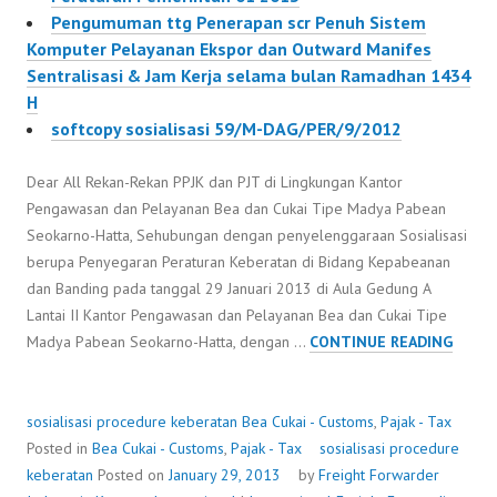
Pengumuman ttg Penerapan scr Penuh Sistem
Komputer Pelayanan Ekspor dan Outward Manifes
Sentralisasi & Jam Kerja selama bulan Ramadhan 1434
H
softcopy sosialisasi 59/M-DAG/PER/9/2012
Dear All Rekan-Rekan PPJK dan PJT di Lingkungan Kantor
Pengawasan dan Pelayanan Bea dan Cukai Tipe Madya Pabean
Seokarno-Hatta, Sehubungan dengan penyelenggaraan Sosialisasi
berupa Penyegaran Peraturan Keberatan di Bidang Kepabeanan
dan Banding pada tanggal 29 Januari 2013 di Aula Gedung A
Lantai II Kantor Pengawasan dan Pelayanan Bea dan Cukai Tipe
SOSIA
Madya Pabean Seokarno-Hatta, dengan …
CONTINUE READING
PROC
KEBE
sosialisasi procedure keberatan
Bea Cukai - Customs
,
Pajak - Tax
Posted in
Bea Cukai - Customs
,
Pajak - Tax
sosialisasi procedure
keberatan
Posted on
January 29, 2013
by
Freight Forwarder