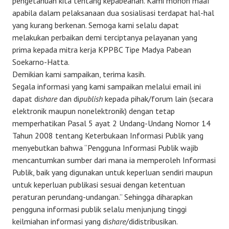
pengetahuan kita tentang kepabeanan. Kami mohon maaf
apabila dalam pelaksanaan dua sosialisasi terdapat hal-hal
yang kurang berkenan. Semoga kami selalu dapat
melakukan perbaikan demi terciptanya pelayanan yang
prima kepada mitra kerja KPPBC Tipe Madya Pabean
Soekarno-Hatta.
Demikian kami sampaikan, terima kasih.
Segala informasi yang kami sampaikan melalui email ini
dapat di
share
dan di
publish
kepada pihak/forum lain (secara
elektronik maupun nonelektronik) dengan tetap
memperhatikan Pasal 5 ayat 2 Undang-Undang Nomor 14
Tahun 2008 tentang Keterbukaan Informasi Publik yang
menyebutkan bahwa “Pengguna Informasi Publik wajib
mencantumkan sumber dari mana ia memperoleh Informasi
Publik, baik yang digunakan untuk keperluan sendiri maupun
untuk keperluan publikasi sesuai dengan ketentuan
peraturan perundang-undangan.” Sehingga diharapkan
pengguna informasi publik selalu menjunjung tinggi
keilmiahan informasi yang di
share
/didistribusikan.