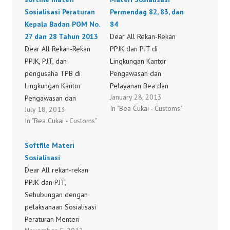
Sosialisasi Peraturan
Permendag 82, 83, dan
Kepala Badan POM No.
84
27 dan 28 Tahun 2013
Dear All Rekan-Rekan
Dear All Rekan-Rekan
PPJK dan PJT di
PPJK, PJT, dan
Lingkungan Kantor
pengusaha TPB di
Pengawasan dan
Lingkungan Kantor
Pelayanan Bea dan
January 28, 2013
Pengawasan dan
Cukai Tipe Madya
In "Bea Cukai - Customs"
July 18, 2013
Pelayanan Bea dan
Pabean Seokarno-Hatta,
In "Bea Cukai - Customs"
Cukai Tipe Madya
Sehubungan dengan
Pabean Seokarno-Hatta,
penyelenggaraan
Softfile Materi
Sehubungan dengan
Sosialisasi Peraturan
Sosialisasi
penyelenggaraan
Menteri Perdagangan
Dear All rekan-rekan
Sosialisasi Peraturan
nomor 82/M-DAG/PER/
PPJK dan PJT,
Kepala Badan POM No.
12/2012, 83/M-
Sehubungan dengan
27 dan 28 Tahun 2013
DAG/PER/12/2012, dan
pelaksanaan Sosialisasi
pada tanggal 17 Juli
84/M-
Peraturan Menteri
2013 di Aula Gedung A
DAG/PER/12/2012 pada