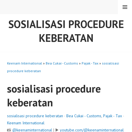
Skip
MENU
to
content
SOSIALISASI PROCEDURE
KEBERATAN
Keenam International
»
Bea Cukai - Customs
»
Pajak - Tax
»
sosialisasi
procedure keberatan
sosialisasi procedure
keberatan
sosialisasi procedure keberatan
·
Bea Cukai - Customs
,
Pajak - Tax
·
Keenam International
📸
@keenaminternational
| ▶️
youtube.com/@keenaminternational