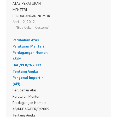
ATAS PERATURAN
Dan Beracun (Non B3)
MENTERI
29/M-DAG/PER/6/2009
PERDAGANGAN NOMOR
Peraturan Menteri
April 12, 2012
45/M-DAG/PER/9/2009
Perdagangan Republik
In "Bea Cukai - Customs"
TENTANG ANGKA
Indonesia Nomor :
PENGENAL IMPORTIR
29/M-DAG/PER/6/2009
Perubahan Atas
(API) 20/M-
tanggal 30 Juni 2009
Peraturan Menteri
DAG/PER/7/2011
Tentang Perubahan Atas
Perdagangan Nomor:
Peraturan Menteri
45/M-
Perdagangan Nomor
DAG/PER/9/2009
05/M-DAG/PER/4/2005
Tentang Angka
Tentang…
Pengenal Importir
(API)
Perubahan Atas
Peraturan Menteri
Perdagangan Nomor:
45/M-DAG/PER/9/2009
Tentang Angka