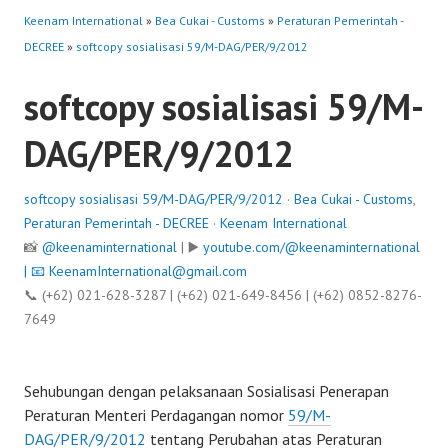
Keenam International
»
Bea Cukai - Customs
»
Peraturan Pemerintah -
DECREE
»
softcopy sosialisasi 59/M-DAG/PER/9/2012
softcopy sosialisasi 59/M-
DAG/PER/9/2012
softcopy sosialisasi 59/M-DAG/PER/9/2012
·
Bea Cukai - Customs
,
Peraturan Pemerintah - DECREE
·
Keenam International
📸
@keenaminternational
| ▶️
youtube.com/@keenaminternational
| 📧
KeenamInternational@gmail.com
📞 (+62) 021-628-3287 | (+62) 021-649-8456 | (+62) 0852-8276-
7649
Sehubungan dengan pelaksanaan Sosialisasi Penerapan
Peraturan Menteri Perdagangan nomor
59/M-
DAG/PER/9/2012
tentang Perubahan atas Peraturan