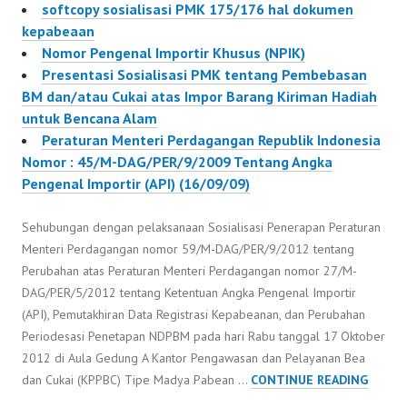
softcopy sosialisasi PMK 175/176 hal dokumen
kepabeaan
Nomor Pengenal Importir Khusus (NPIK)
Presentasi Sosialisasi PMK tentang Pembebasan
BM dan/atau Cukai atas Impor Barang Kiriman Hadiah
untuk Bencana Alam
Peraturan Menteri Perdagangan Republik Indonesia
Nomor : 45/M-DAG/PER/9/2009 Tentang Angka
Pengenal Importir (API) (16/09/09)
Sehubungan dengan pelaksanaan Sosialisasi Penerapan Peraturan
Menteri Perdagangan nomor 59/M-DAG/PER/9/2012 tentang
Perubahan atas Peraturan Menteri Perdagangan nomor 27/M-
DAG/PER/5/2012 tentang Ketentuan Angka Pengenal Importir
(API), Pemutakhiran Data Registrasi Kepabeanan, dan Perubahan
Periodesasi Penetapan NDPBM pada hari Rabu tanggal 17 Oktober
2012 di Aula Gedung A Kantor Pengawasan dan Pelayanan Bea
SOFTC
dan Cukai (KPPBC) Tipe Madya Pabean …
CONTINUE READING
SOSIAL