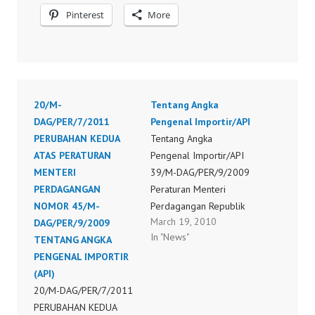
Pinterest
More
20/M-
Tentang Angka
DAG/PER/7/2011
Pengenal Importir/API
PERUBAHAN KEDUA
Tentang Angka
ATAS PERATURAN
Pengenal Importir/API
MENTERI
39/M-DAG/PER/9/2009
PERDAGANGAN
Peraturan Menteri
NOMOR 45/M-
Perdagangan Republik
March 19, 2010
DAG/PER/9/2009
Indonesia Nomor :
In "News"
TENTANG ANGKA
39/M-DAG/PER/9/2009
PENGENAL IMPORTIR
Tanggal 02 September
(API)
2009 Tentang
20/M-DAG/PER/7/2011
Ketentuan Impor Limbah
PERUBAHAN KEDUA
Non Bahan Berbahaya