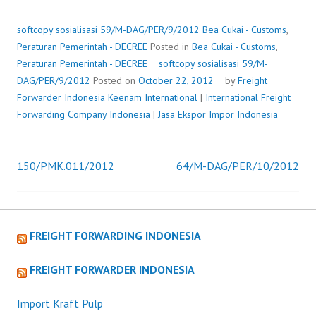
59/M-
DAG/P
softcopy sosialisasi 59/M-DAG/PER/9/2012
Bea Cukai - Customs
,
Peraturan Pemerintah - DECREE
Posted in
Bea Cukai - Customs
,
Peraturan Pemerintah - DECREE
softcopy sosialisasi 59/M-
DAG/PER/9/2012
Posted on
October 22, 2012
by
Freight
Forwarder Indonesia
Keenam International
|
International Freight
Forwarding Company Indonesia
|
Jasa Ekspor Impor Indonesia
150/PMK.011/2012
64/M-DAG/PER/10/2012
Post
navigation
FREIGHT FORWARDING INDONESIA
FREIGHT FORWARDER INDONESIA
Import Kraft Pulp