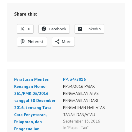
Share this:
X
Facebook
LinkedIn
Pinterest
More
Peraturan Menteri
PP: 34/2016
Keuangan Nomor
PP34/2016 PAJAK
261/PMK.03/2016
PENGHASILAN ATAS
tanggal 30 Desember
PENGHASILAN DARI
2016, tentang Tata
PENGALIHAN HAK ATAS
Cara Penyetoran,
TANAH DAN/ATAU
September 13, 2016
Pelaporan, dan
BANGUNAN, DAN
In "Pajak - Tax"
Pengecualian
PERJANJIAN