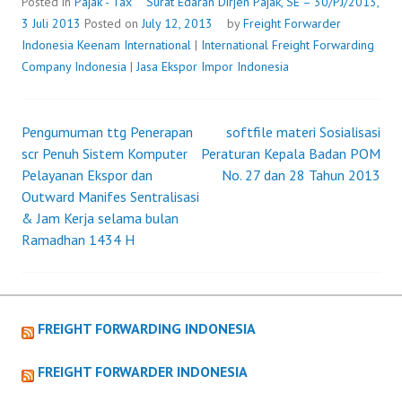
SE
Posted in
Pajak - Tax
Surat Edaran Dirjen Pajak, SE – 30/PJ/2013,
–
3 Juli 2013
Posted on
July 12, 2013
by
Freight Forwarder
30/PJ/2013,
Indonesia
Keenam International
|
International Freight Forwarding
3
Company Indonesia
|
Jasa Ekspor Impor Indonesia
JULI
2013
Pengumuman ttg Penerapan
softfile materi Sosialisasi
Post
scr Penuh Sistem Komputer
Peraturan Kepala Badan POM
Pelayanan Ekspor dan
No. 27 dan 28 Tahun 2013
navigation
Outward Manifes Sentralisasi
& Jam Kerja selama bulan
Ramadhan 1434 H
FREIGHT FORWARDING INDONESIA
FREIGHT FORWARDER INDONESIA