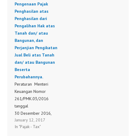
Pengenaan Pajak
PENGIKATAN JUAL
Penghasilan atas
BELI ...
Penghasilan dari
Pengalihan Hak atas
Tanah dan/ atau
Bangunan, dan
Perjanjian Pengikatan
Jual Beli atas Tanah
dan/ atau Bangunan
Beserta
Perubahannya.
Peraturan Menteri
Keuangan Nomor
261/PMK.03/2016
tanggal
30 Desember 2016,
January 12, 2017
tentang Tata Cara
In "Pajak - Tax"
Penyetoran, Pelaporan,
dan Pengecualian