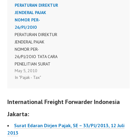
PERATURAN DIREKTUR
Pengenaan Pajak
JENDERAL PAJAK
Penghasilan atas
NOMOR PER-
Penghasilan dari
26/PJ/2OIO
Pengalihan Hak atas
PERATURAN DIREKTUR
Tanah dan/ atau
JENDERAL PAJAK
Bangunan, dan
NOMOR PER-
Perjanjian Pengikatan
26/PJ/2OIO TATA CARA
Jual Beli atas Tanah
PENELITIAN SURAT
dan/ atau Bangunan
May 5, 2010
SETORAN PAJAK ATAS
Beserta Perubahannya.
In "Pajak - Tax"
PENGHASILAN DARI
261/PMK.03/2016
PENGALIHAN HAK ATAS
TANAH DAN/ATAU
International Freight Forwarder Indonesia
BANGUNAN
Jakarta:
Surat Edaran Dirjen Pajak, SE – 33/PJ/2013, 12 Juli
2013