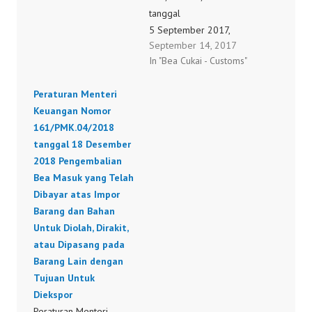
MENTERI
tanggal
PERDAGANGAN HAL API
5 September 2017,
September 14, 2017
U API P juga ditunda
tentang Penundaan
In "Bea Cukai - Customs"
PORTAL NSW BELUM
Pembayaran Utang Bea
MENG UPDATE
Masuk, Bea Keluar,
Peraturan Menteri
KETENTUAN IMPOR
Dan/Atau Sanksi
Keuangan Nomor
BARANG BUKAN BARU
Administrasi Berupa
161/PMK.04/2018
masih…
Denda.
tanggal 18 Desember
122/PMK.04/2017
2018 Pengembalian
Bea Masuk yang Telah
Dibayar atas Impor
Barang dan Bahan
Untuk Diolah, Dirakit,
atau Dipasang pada
Barang Lain dengan
Tujuan Untuk
Diekspor
Peraturan Menteri