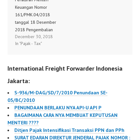
Keuangan Nomor
161/PMK.04/2018
tanggal 18 Desember
2018 Pengembalian
December 30, 2018
Bea Masuk yang Telah
In "Pajak - Tax"
Dibayar atas Impor
Barang dan Bahan Untuk
Diolah, Dirakit, atau
International Freight Forwarder Indonesia
Dipasang pada Barang
Lain dengan Tujuan
Jakarta:
Untuk Diekspor
161/PMK.04/2018
S-936/M-DAG/SD/7/2010 Penundaan SE-
05/BC/2010
PENUNDAAN BERLAKU NYA API-U API P
BAGAIMANA CARA NYA MEMBUAT KEPUTUSAN
MENTERI ????
Ditjen Pajak Intensifikasi Transaksi PPN dan PPh
SURAT EDARAN DIREKTUR JENDERAL PAJAK NOMOR :