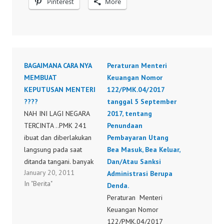
Pinterest
More
BAGAIMANA CARA NYA
Peraturan Menteri
MEMBUAT
Keuangan Nomor
KEPUTUSAN MENTERI
122/PMK.04/2017
????
tanggal 5 September
NAH INI LAGI NEGARA
2017, tentang
TERCINTA ..PMK 241
Penundaan
ibuat dan diberlakukan
Pembayaran Utang
langsung pada saat
Bea Masuk, Bea Keluar,
ditanda tangani. banyak
Dan/Atau Sanksi
January 20, 2011
sudah Notul yang keluar
Administrasi Berupa
In "Berita"
.. lalu sekarang
Denda.
dibatalkan. ENAKNYA
Peraturan Menteri
USAHA DI INDONESIA
Keuangan Nomor
INI KEPUTUSAN
122/PMK.04/2017