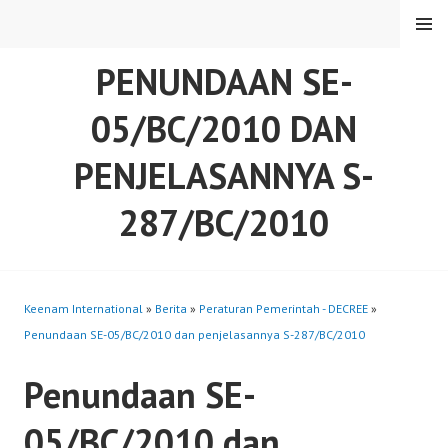
Skip
MENU
to
content
PENUNDAAN SE-
05/BC/2010 DAN
PENJELASANNYA S-
287/BC/2010
Keenam International
»
Berita
»
Peraturan Pemerintah - DECREE
»
Penundaan SE-05/BC/2010 dan penjelasannya S-287/BC/2010
Penundaan SE-
05/BC/2010 dan