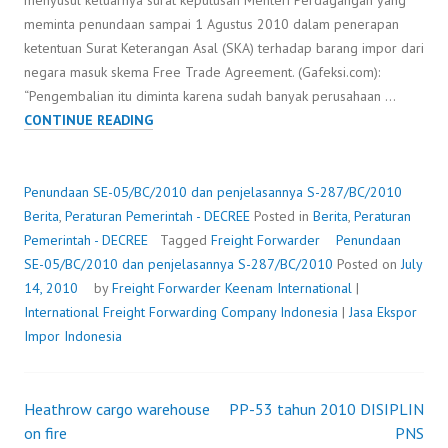
menyusul keluarnya surat keputusan Menteri Perdagangan yang
meminta penundaan sampai 1 Agustus 2010 dalam penerapan
ketentuan Surat Keterangan Asal (SKA) terhadap barang impor dari
negara masuk skema Free Trade Agreement. (Gafeksi.com):
“Pengembalian itu diminta karena sudah banyak perusahaan …
PENUNDAAN
CONTINUE READING
SE-
05/BC/2010
DAN
Penundaan SE-05/BC/2010 dan penjelasannya S-287/BC/2010
PENJELASANNYA
Berita
,
Peraturan Pemerintah - DECREE
Posted in
Berita
,
Peraturan
S-
Pemerintah - DECREE
Tagged
Freight Forwarder
Penundaan
287/BC/2010
SE-05/BC/2010 dan penjelasannya S-287/BC/2010
Posted on
July
14, 2010
by
Freight Forwarder
Keenam International
|
International Freight Forwarding Company Indonesia
|
Jasa Ekspor
Impor Indonesia
Heathrow cargo warehouse
PP-53 tahun 2010 DISIPLIN
Post
on fire
PNS