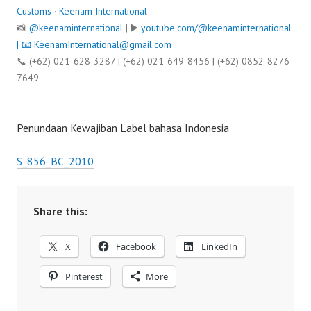
Customs
·
Keenam International
📸
@keenaminternational
| ▶️
youtube.com/@keenaminternational
| 📧
KeenamInternational@gmail.com
📞 (+62) 021-628-3287 | (+62) 021-649-8456 | (+62) 0852-8276-
7649
Penundaan Kewajiban Label bahasa Indonesia
S_856_BC_2010
Share this:
X
Facebook
LinkedIn
Pinterest
More