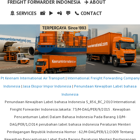
FREIGHT FORWARDER INDONESIA
✈️ ABOUT
🚢 SERVICES
📸
▶️
📲
💬
📞 CONTACT
Pt Keenam International Air Transport
|
International Freight Forwarding Company
Indonesia
|
Jasa Ekspor Impor Indonesia
|
Penundaan Kewajiban Label bahasa
Indonesia
Penundaan Kewajiban Label bahasa Indonesia S_856_BC_2010 International
Freight Forwarder Indonesia Jakarta: 73/M-DAG/PER/9/2015 . Kewajiban
Pencantuman Label Dalam Bahasa Indonesia Pada Barang 10/M-
DAG/PER/1/2014 perubahan label bahasa indonesia Peraturan Menteri
Perdagangan Republik Indonesia Nomor : 62/M-DAG/PER/12/2009 Tentang
Kewajiban Pencantuman Label Pada Barang Peraturan Menteri Perdagangan