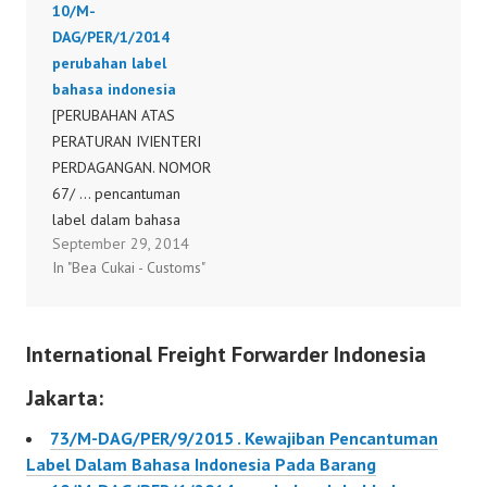
10/M-
DAG/PER/1/2014
perubahan label
bahasa indonesia
[PERUBAHAN ATAS
PERATURAN IVIENTERI
PERDAGANGAN. NOMOR
67/ ... pencantuman
label dalam bahasa
September 29, 2014
Indonesia pada barang
In "Bea Cukai - Customs"
dan harmonisasi ... 82/
M-DAG/ PER/ 12/ 20 12
tentang Ketentuan
International Freight Forwarder Indonesia
Impor Telepon. Seluler
... 22. Peraturan Menteri
Jakarta:
Perdagangan R.I..
Nomor: 10/M-
73/M-DAG/PER/9/2015 . Kewajiban Pencantuman
DAG/PER/1/2014 10/M-
Label Dalam Bahasa Indonesia Pada Barang
DAG/PER/1/2014