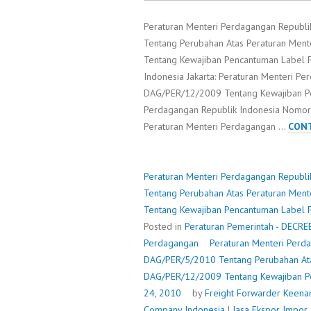
Peraturan Menteri Perdagangan Republ
Tentang Perubahan Atas Peraturan Me
Tentang Kewajiban Pencantuman Label P
Indonesia Jakarta: Peraturan Menteri P
DAG/PER/12/2009 Tentang Kewajiban Pe
Perdagangan Republik Indonesia Nomor
Peraturan Menteri Perdagangan …
CONT
Peraturan Menteri Perdagangan Republ
Tentang Perubahan Atas Peraturan Me
Tentang Kewajiban Pencantuman Label 
Posted in
Peraturan Pemerintah - DECRE
Perdagangan
Peraturan Menteri Perd
DAG/PER/5/2010 Tentang Perubahan At
DAG/PER/12/2009 Tentang Kewajiban P
24, 2010
by
Freight Forwarder
Keenam
Company Indonesia
|
Jasa Ekspor Impor