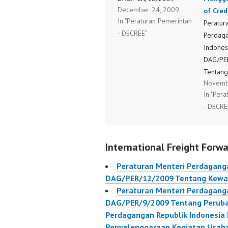
December 24, 2009
Tentang Kewajiban
of Cred
In "Peraturan Pemerintah
Pencantuman Label
Peratur
- DECREE"
Pada Barang
Perdaga
Indones
DAG/PE
Tentang
Novemb
Kedua A
In "Per
Menteri
- DECRE
Nomor 
DAG/PE
Tentang
International Freight Forwa
Yang Wa
Menggun
Peraturan Menteri Perdaganga
Credit 
DAG/PER/12/2009 Tentang Kewaj
Peraturan Menteri Perdaganga
DAG/PER/9/2009 Tentang Peruba
Perdagangan Republik Indonesi
Penyelenggaraan Kegiatan Usah