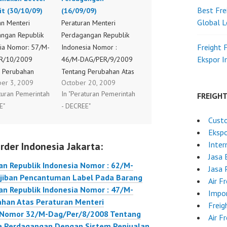
Best Fre
it (30/10/09)
(16/09/09)
Global L
an Menteri
Peraturan Menteri
ngan Republik
Perdagangan Republik
Freight 
ia Nomor: 57/M-
Indonesia Nomor :
Ekspor 
R/10/2009
46/M-DAG/PER/9/2009
 Perubahan
Tentang Perubahan Atas
er 3, 2009
October 20, 2009
tas Peraturan
Peraturan Menteri
aturan Pemerintah
In "Peraturan Pemerintah
FREIGH
 Perdagangan
Perdagangan Republik
E"
- DECREE"
10/M-
Indonesia Nomor 36/M-
Custo
R/3/2009
DAG/PER/9/2007
Ekspo
 Ekspor Barang
Tentang Penerbitan
Inter
rder Indonesia Jakarta:
jib
Surat Izin Usaha
Jasa 
akan Letter of
Perdagangan
n Republik Indonesia Nomor : 62/M-
Jasa 
(30/10/09)
(16/09/09)
iban Pencantuman Label Pada Barang
Air F
n Republik Indonesia Nomor : 47/M-
Impor
han Atas Peraturan Menteri
Freig
a Nomor 32/M-Dag/Per/8/2008 Tentang
Air F
a Perdagangan Dengan Sistem Penjualan