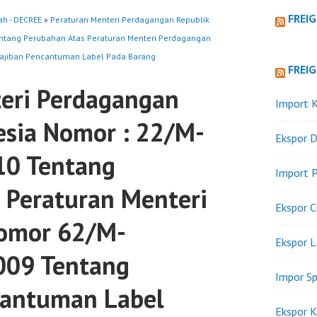
FREI
ah - DECREE
»
Peraturan Menteri Perdagangan Republik
ntang Perubahan Atas Peraturan Menteri Perdagangan
ajiban Pencantuman Label Pada Barang
FREI
eri Perdagangan
Import K
esia Nomor : 22/M-
Ekspor D
0 Tentang
Import P
 Peraturan Menteri
Ekspor C
omor 62/M-
Ekspor 
09 Tentang
Impor Sp
cantuman Label
Ekspor K