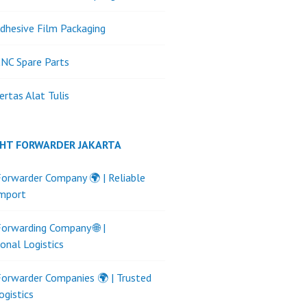
dhesive Film Packaging
NC Spare Parts
ertas Alat Tulis
GHT FORWARDER JAKARTA
Forwarder Company 🌍 | Reliable
Import
Forwarding Company 🌐 |
ional Logistics
Forwarder Companies 🌍 | Trusted
ogistics