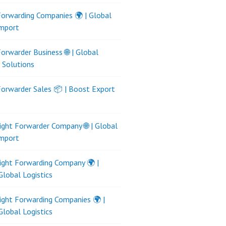
Forwarding Companies 🌍 | Global
Import
Forwarder Business 🌐 | Global
s Solutions
Forwarder Sales 📦 | Boost Export
ight Forwarder Company 🌐 | Global
Import
ight Forwarding Company 🌍 |
Global Logistics
ight Forwarding Companies 🌍 |
Global Logistics