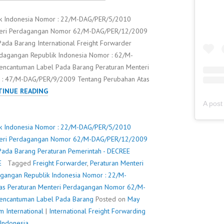
ik Indonesia Nomor : 22/M-DAG/PER/5/2010
nteri Perdagangan Nomor 62/M-DAG/PER/12/2009
ada Barang International Freight Forwarder
erdagangan Republik Indonesia Nomor : 62/M-
ncantuman Label Pada Barang Peraturan Menteri
 : 47/M-DAG/PER/9/2009 Tentang Perubahan Atas
PERATURAN
INUE READING
MENTERI
PERDAGANGAN
REPUBLIK
ik Indonesia Nomor : 22/M-DAG/PER/5/2010
INDONESIA
nteri Perdagangan Nomor 62/M-DAG/PER/12/2009
NOMOR
Pada Barang
Peraturan Pemerintah - DECREE
:
E
Tagged
Freight Forwarder
,
Peraturan Menteri
22/M-
agangan Republik Indonesia Nomor : 22/M-
DAG/PER/5/2010
as Peraturan Menteri Perdagangan Nomor 62/M-
TENTANG
encantuman Label Pada Barang
Posted on
May
PERUBAHAN
 International
|
International Freight Forwarding
ATAS
 Indonesia