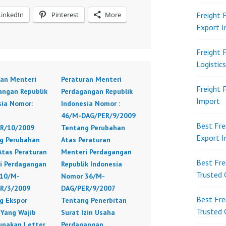
LinkedIn
Pinterest
More
Freight 
Export 
Freight 
Logistic
ran Menteri
Peraturan Menteri
Freight 
angan Republik
Perdagangan Republik
Import
sia Nomor:
Indonesia Nomor :
46/M-DAG/PER/9/2009
Best Fre
R/10/2009
Tentang Perubahan
Export 
g Perubahan
Atas Peraturan
Atas Peraturan
Menteri Perdagangan
Best Fre
i Perdagangan
Republik Indonesia
Trusted 
10/M-
Nomor 36/M-
R/3/2009
DAG/PER/9/2007
Best Fre
g Ekspor
Tentang Penerbitan
Trusted 
 Yang Wajib
Surat Izin Usaha
nakan Letter
Perdagangan