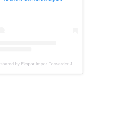
A post shared by Ekspor Impor Forwarder Jakarta | Freight Forwarding Indonesia (@keenamid)