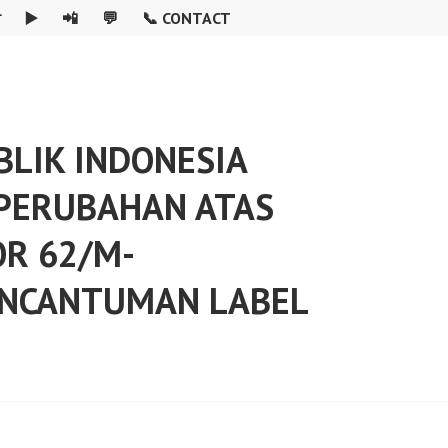

▶️
📲
💬
📞 CONTACT
LIK INDONESIA
 PERUBAHAN ATAS
R 62/M-
ENCANTUMAN LABEL