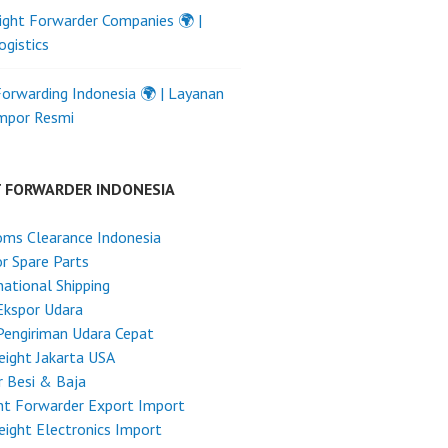
ight Forwarder Companies 🌍 |
ogistics
Forwarding Indonesia 🌍 | Layanan
Impor Resmi
T FORWARDER INDONESIA
ms Clearance Indonesia
r Spare Parts
national Shipping
Ekspor Udara
Pengiriman Udara Cepat
reight Jakarta USA
 Besi & Baja
ht Forwarder Export Import
reight Electronics Import