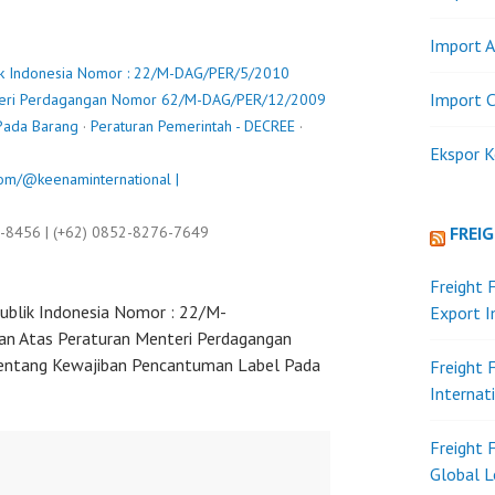
Import A
ik Indonesia Nomor : 22/M-DAG/PER/5/2010
Import C
nteri Perdagangan Nomor 62/M-DAG/PER/12/2009
Pada Barang
·
Peraturan Pemerintah - DECREE
·
Ekspor K
om/@keenaminternational |
9-8456 | (+62) 0852-8276-7649
FREI
Freight 
ublik Indonesia Nomor : 22/M-
Export 
n Atas Peraturan Menteri Perdagangan
tang Kewajiban Pencantuman Label Pada
Freight 
Internat
Freight 
Global L