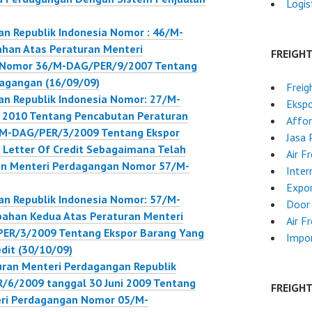
Logis
n Republik Indonesia Nomor : 46/M-
han Atas Peraturan Menteri
FREIGH
a Nomor 36/M-DAG/PER/9/2007 Tentang
dagangan (16/09/09)
Freig
an Republik Indonesia Nomor: 27/M-
Ekspo
 2010 Tentang Pencabutan Peraturan
Affor
/M-DAG/PER/3/2009 Tentang Ekspor
Jasa 
Letter Of Credit Sebagaimana Telah
Air F
an Menteri Perdagangan Nomor 57/M-
Inter
Expor
an Republik Indonesia Nomor: 57/M-
Door 
ahan Kedua Atas Peraturan Menteri
Air F
ER/3/2009 Tentang Ekspor Barang Yang
Impor
dit (30/10/09)
ran Menteri Perdagangan Republik
/6/2009 tanggal 30 Juni 2009 Tentang
FREIGH
eri Perdagangan Nomor 05/M-