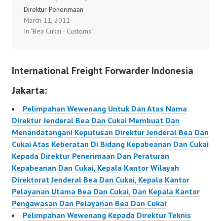
Direktur Penerimaan
Kantor Wilayah
March 11, 2011
Dan Peraturan
Direktorat Jenderal Bea
In "Bea Cukai - Customs"
Kepabeanan Dan Cukai,
Dan Cukai, Kepala
Kepala Kantor
Kantor Pelayanan Utama
Pelayanan Utama Bea
Bea Dan Cukai,…
International Freight Forwarder Indonesia
Dan Cukai, Dan Kepala
Kantor Pengawasan Dan
Jakarta:
Pelayanan Bea Dan
Cukai, Untuk Dan Atas
Pelimpahan Wewenang Untuk Dan Atas Nama
Nama Menteri Membuat
Direktur Jenderal Bea Dan Cukai Membuat Dan
Dan Menandatangani
Menandatangani Keputusan Direktur Jenderal Bea Dan
Keputusan Tentang
Cukai Atas Keberatan Di Bidang Kepabeanan Dan Cukai
Pemberian Izin
Kepada Direktur Penerimaan Dan Peraturan
Penggunaan Jaminan
Kepabeanan Dan Cukai, Kepala Kantor Wilayah
Dalam Rangka
Direktorat Jenderal Bea Dan Cukai, Kepala Kantor
Kepabeanan KEP-…
Pelayanan Utama Bea Dan Cukai, Dan Kepala Kantor
Pengawasan Dan Pelayanan Bea Dan Cukai
Pelimpahan Wewenang Kepada Direktur Teknis