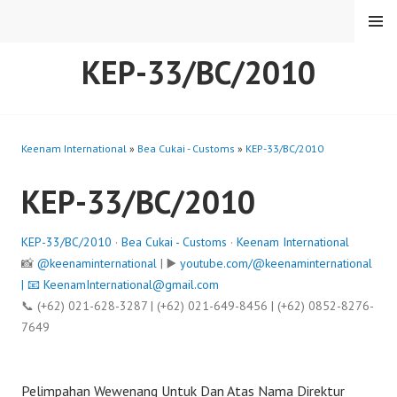
Skip
MENU
to
content
KEP-33/BC/2010
Keenam International
»
Bea Cukai - Customs
»
KEP-33/BC/2010
KEP-33/BC/2010
KEP-33/BC/2010
·
Bea Cukai - Customs
·
Keenam International
📸
@keenaminternational
| ▶️
youtube.com/@keenaminternational
| 📧
KeenamInternational@gmail.com
📞 (+62) 021-628-3287 | (+62) 021-649-8456 | (+62) 0852-8276-
7649
Pelimpahan Wewenang Untuk Dan Atas Nama Direktur