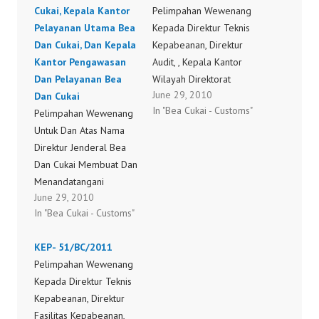
Cukai, Kepala Kantor
Pelimpahan Wewenang
Pelayanan Utama Bea
Kepada Direktur Teknis
Dan Cukai, Dan Kepala
Kepabeanan, Direktur
Kantor Pengawasan
Audit, , Kepala Kantor
Dan Pelayanan Bea
Wilayah Direktorat
June 29, 2010
Dan Cukai
Jenderal Bea Dan Cukai,
In "Bea Cukai - Customs"
Pelimpahan Wewenang
Dan Kepala Kantor
Untuk Dan Atas Nama
Pelayanan Utama Bea
Direktur Jenderal Bea
Dan Cukai Untuk Dan
Dan Cukai Membuat Dan
Atas Nama Direktur
Menandatangani
Jenderal Bea Dan Cukai
June 29, 2010
Keputusan Direktur
Membuat Dan
In "Bea Cukai - Customs"
Jenderal Bea Dan Cukai
Menandatangani Surat
Atas Keberatan Di
Penetapan Kembali
KEP- 51/BC/2011
Bidang Kepabeanan Dan
Tarif Dan Nilai Pabean
Pelimpahan Wewenang
Cukai Kepada Direktur
KEP-43BC_2010.pdf
Kepada Direktur Teknis
Penerimaan Dan
Kepabeanan, Direktur
Peraturan Kepabeanan
Fasilitas Kepabeanan,
Dan Cukai, Kepala