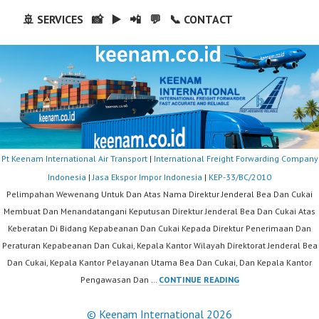
🚢 SERVICES
📸
▶️
📲
💬
📞 CONTACT
Pt Keenam International Air Transport
|
International Freight Forwarding Company
Indonesia
|
Jasa Ekspor Impor Indonesia
|
KEP-33/BC/2010
Pelimpahan Wewenang Untuk Dan Atas Nama Direktur Jenderal Bea Dan Cukai
Membuat Dan Menandatangani Keputusan Direktur Jenderal Bea Dan Cukai Atas
Keberatan Di Bidang Kepabeanan Dan Cukai Kepada Direktur Penerimaan Dan
Peraturan Kepabeanan Dan Cukai, Kepala Kantor Wilayah Direktorat Jenderal Bea
Dan Cukai, Kepala Kantor Pelayanan Utama Bea Dan Cukai, Dan Kepala Kantor
KEP-
Pengawasan Dan …
CONTINUE READING
33/BC/2010
© Keenam International 2026