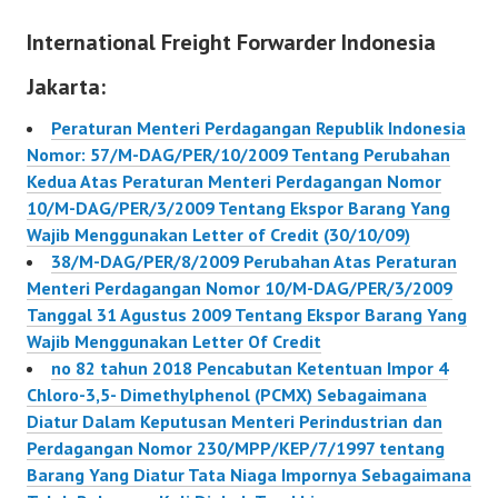
05/M-DAG/PER/4/2005
International Freight Forwarder Indonesia
Tentang Ketentuan
Impor Mesin, Peralatan
Jakarta:
Mesin, Bahan Baku Dan
Cakram Optik
Peraturan Menteri Perdagangan Republik Indonesia
Nomor: 57/M-DAG/PER/10/2009 Tentang Perubahan
Kedua Atas Peraturan Menteri Perdagangan Nomor
10/M-DAG/PER/3/2009 Tentang Ekspor Barang Yang
Wajib Menggunakan Letter of Credit (30/10/09)
38/M-DAG/PER/8/2009 Perubahan Atas Peraturan
Menteri Perdagangan Nomor 10/M-DAG/PER/3/2009
Tanggal 31 Agustus 2009 Tentang Ekspor Barang Yang
Wajib Menggunakan Letter Of Credit
no 82 tahun 2018 Pencabutan Ketentuan Impor 4
Chloro-3,5- Dimethylphenol (PCMX) Sebagaimana
Diatur Dalam Keputusan Menteri Perindustrian dan
Perdagangan Nomor 230/MPP/KEP/7/1997 tentang
Barang Yang Diatur Tata Niaga Impornya Sebagaimana