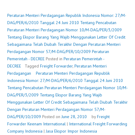
MENTERI
PERDAGANGAN
REPUBLIK
Peraturan Menteri Perdagangan Republik Indonesia Nomor: 27/M-
INDONESIA
DAG/PER/6/2010 Tanggal 24 Juni 2010 Tentang Pencabutan
NOMOR:
Peraturan Menteri Perdagangan Nomor 10/M-DAG/PER/3/2009
27/M-
Tentang Ekspor Barang Yang Wajib Menggunakan Letter Of Credit
DAG/PER/6/2010
Sebagaimana Telah Diubah Terakhir Dengan Peraturan Menteri
TANGGAL
Perdagangan Nomor 57/M-DAG/PER/10/2009
Peraturan
24
Pemerintah - DECREE
Posted in
Peraturan Pemerintah -
JUNI
DECREE
Tagged
Freight Forwarder
,
Peraturan Menteri
2010
Perdagangan
Peraturan Menteri Perdagangan Republik
TENTANG
Indonesia Nomor: 27/M-DAG/PER/6/2010 Tanggal 24 Juni 2010
PENCABUTAN
Tentang Pencabutan Peraturan Menteri Perdagangan Nomor 10/M-
PERATURAN
DAG/PER/3/2009 Tentang Ekspor Barang Yang Wajib
MENTERI
Menggunakan Letter Of Credit Sebagaimana Telah Diubah Terakhir
PERDAGANGAN
Dengan Peraturan Menteri Perdagangan Nomor 57/M-
NOMOR
DAG/PER/10/2009
Posted on
June 28, 2010
by
Freight
10/M-
Forwarder
Keenam International
|
International Freight Forwarding
DAG/PER/3/2009
Company Indonesia
|
Jasa Ekspor Impor Indonesia