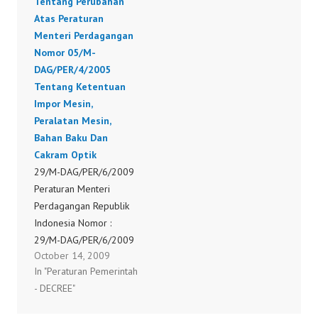
Tentang Perubahan
Atas Peraturan
Menteri Perdagangan
Nomor 05/M-
DAG/PER/4/2005
Tentang Ketentuan
Impor Mesin,
Peralatan Mesin,
Bahan Baku Dan
Cakram Optik
29/M-DAG/PER/6/2009
Peraturan Menteri
Perdagangan Republik
Indonesia Nomor :
29/M-DAG/PER/6/2009
October 14, 2009
tanggal 30 Juni 2009
In "Peraturan Pemerintah
Tentang Perubahan Atas
- DECREE"
Peraturan Menteri
Perdagangan Nomor