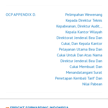
TENTANG
EKSPOR
BARANG
OCP APPENDIX D.
Pelimpahan Wewenang
Post
YANG
Kepada Direktur Teknis
WAJIB
Kepabeanan, Direktur Audit, ,
navigation
MENGGUNAKAN
Kepala Kantor Wilayah
LETTER
Direktorat Jenderal Bea Dan
OF
Cukai, Dan Kepala Kantor
CREDIT
Pelayanan Utama Bea Dan
SEBAGAIMANA
Cukai Untuk Dan Atas Nama
TELAH
Direktur Jenderal Bea Dan
DIUBAH
Cukai Membuat Dan
TERAKHIR
Menandatangani Surat
DENGAN
Penetapan Kembali Tarif Dan
PERATURAN
Nilai Pabean
MENTERI
PERDAGANGAN
NOMOR
57/M-
FREIGHT FORWARDING INDONESIA