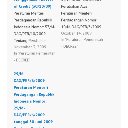
of Credit (30/10/09)
Perubahan Atas
Peraturan Menteri
Peraturan Menteri
Perdagangan Republik
Perdagangan Nomor
Indonesia Nomor: 57/M-
10/M-DAG/PER/3/2009
October 14, 2009
DAG/PER/10/2009
Tanggal 31 Agustus
In "Peraturan Pemerintah
Tentang Perubahan
2009 Tentang Ekspor
- DECREE"
November 3, 2009
Kedua Atas Peraturan
Barang Yang Wajib
In "Peraturan Pemerintah
Menteri Perdagangan
Menggunakan Letter Of
- DECREE"
Nomor 10/M-
Credit
DAG/PER/3/2009
29/M-
Tentang Ekspor Barang
DAG/PER/6/2009
Yang Wajib
Peraturan Menteri
Menggunakan Letter of
Perdagangan Republik
Credit (30/10/09)
Indonesia Nomor :
29/M-
DAG/PER/6/2009
tanggal 30 Juni 2009