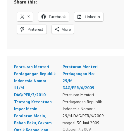
Share this:
X
Facebook
LinkedIn
Pinterest
More
Peraturan Menteri
Peraturan Menteri
Perdagangan Republik
Perdagangan No:
Indonesia Nomor :
29/M-
11/M-
DAG/PER/6/2009
DAG/PER/3/2010
Peraturan Menteri
Tentang Ketentuan
Perdagangan Republik
Impor Mesin,
Indonesia Nomor :
Peralatan Mesin,
29/M-DAG/PER/6/2009
Bahan Baku, Cakram
tanggal 30 Juni 2009
October 7, 2009
Optik Kosong, dan
Tentang Perubahan Atas