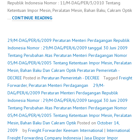
Republik Indonesia Nomor : 11/M-DAG/PER/3/2010 Tentang
Ketentuan Impor Mesin, Peralatan Mesin, Bahan Baku, Cakram Optik
29/M-
…
CONTINUE READING
DAG/PER/6/2009
PERATURAN
MENTERI
29/M-DAG/PER/6/2009 Peraturan Menteri Perdagangan Republik
PERDAGANGAN
Indonesia Nomor : 29/M-DAG/PER/6/2009 tanggal 30 Juni 2009
REPUBLIK
Tentang Perubahan Atas Peraturan Menteri Perdagangan Nomor
INDONESIA
05/M-DAG/PER/4/2005 Tentang Ketentuan Impor Mesin, Peralatan
NOMOR
Mesin, Bahan Baku Dan Cakram Optik
Peraturan Pemerintah -
:
DECREE
Posted in
Peraturan Pemerintah - DECREE
Tagged
Freight
29/M-
Forwarder
,
Peraturan Menteri Perdagangan
29/M-
DAG/PER/6/2009
DAG/PER/6/2009 Peraturan Menteri Perdagangan Republik
TANGGAL
Indonesia Nomor : 29/M-DAG/PER/6/2009 tanggal 30 Juni 2009
30
Tentang Perubahan Atas Peraturan Menteri Perdagangan Nomor
JUNI
05/M-DAG/PER/4/2005 Tentang Ketentuan Impor Mesin, Peralatan
2009
Mesin, Bahan Baku Dan Cakram Optik
Posted on
October 14,
TENTANG
2009
by
Freight Forwarder
Keenam International
|
International
PERUBAHAN
Freight Forwarding Company Indonesia
|
Jasa Ekspor Impor