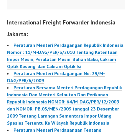
39/M-DAG/PER/9/2009
Tanggal 02 September
2009 Tentang
International Freight Forwarder Indonesia
Ketentuan Impor Limbah
Non Bahan Berbahaya
Jakarta:
Dan Beracun (Non B3)
29/M-DAG/PER/6/2009
Peraturan Menteri Perdagangan Republik Indonesia
Peraturan Menteri
Nomor : 11/M-DAG/PER/3/2010 Tentang Ketentuan
Perdagangan Republik
Impor Mesin, Peralatan Mesin, Bahan Baku, Cakram
Indonesia Nomor :
Optik Kosong, dan Cakram Optik Isi
29/M-DAG/PER/6/2009
Peraturan Menteri Perdagangan No: 29/M-
tanggal 30 Juni 2009
DAG/PER/6/2009
Tentang Perubahan Atas
Peraturan Bersama Menteri Perdagangan Republik
Peraturan Menteri
Indonesia Dan Menteri Kelautan Dan Perikanan
Perdagangan Nomor
Republik Indonesia NOMOR: 64/M-DAG/PER/12/2009
05/M-DAG/PER/4/2005
dan NOMOR: PB.03/MEN/2009 tanggal 23 Desember
Tentang…
2009 Tentang Larangan Sementara Impor Udang
Spesies Tertentu Ke Wilayah Republik Indonesia
Peraturan Menteri Perdagangan Tentang