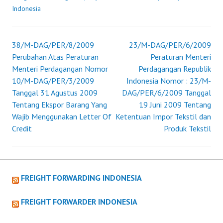
ATAS
Indonesia
PERATURAN
MENTERI
PERDAGANGAN
38/M-DAG/PER/8/2009
23/M-DAG/PER/6/2009
Post
NOMOR
Perubahan Atas Peraturan
Peraturan Menteri
05/M-
Menteri Perdagangan Nomor
Perdagangan Republik
navigation
DAG/PER/4/2005
10/M-DAG/PER/3/2009
Indonesia Nomor : 23/M-
TENTANG
Tanggal 31 Agustus 2009
DAG/PER/6/2009 Tanggal
KETENTUAN
Tentang Ekspor Barang Yang
19 Juni 2009 Tentang
IMPOR
Wajib Menggunakan Letter Of
Ketentuan Impor Tekstil dan
MESIN,
Credit
Produk Tekstil
PERALATAN
MESIN,
BAHAN
BAKU
FREIGHT FORWARDING INDONESIA
DAN
CAKRAM
FREIGHT FORWARDER INDONESIA
OPTIK