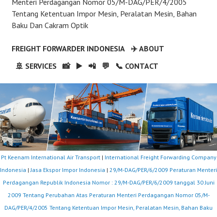
Menteri Perdagangan Nomor 05/M-DAG/PER/4/2005
Tentang Ketentuan Impor Mesin, Peralatan Mesin, Bahan
Baku Dan Cakram Optik
FREIGHT FORWARDER INDONESIA
✈️ ABOUT
🚢 SERVICES
📸
▶️
📲
💬
📞 CONTACT
Pt Keenam International Air Transport
|
International Freight Forwarding Company
Indonesia
|
Jasa Ekspor Impor Indonesia
|
29/M-DAG/PER/6/2009 Peraturan Menteri
Perdagangan Republik Indonesia Nomor : 29/M-DAG/PER/6/2009 tanggal 30 Juni
2009 Tentang Perubahan Atas Peraturan Menteri Perdagangan Nomor 05/M-
DAG/PER/4/2005 Tentang Ketentuan Impor Mesin, Peralatan Mesin, Bahan Baku