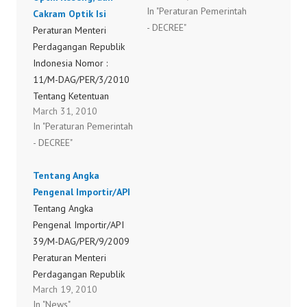
In "Peraturan Pemerintah
Cakram Optik Isi
Peraturan Menteri
- DECREE"
Peraturan Menteri
Perdagangan Nomor
Perdagangan Republik
05/M-DAG/PER/4/2005
Indonesia Nomor :
Tentang Ketentuan
11/M-DAG/PER/3/2010
Impor Mesin, Peralatan
Tentang Ketentuan
Mesin, Bahan Baku Dan
March 31, 2010
Impor Mesin, Peralatan
Cakram Optik
In "Peraturan Pemerintah
Mesin, Bahan Baku,
(30/06/09) Peraturan
- DECREE"
Cakram Optik Kosong,
Menteri Perdagangan
dan Cakram Optik Isi
Republik Indonesia
Tentang Angka
Nomor : 29/M-
Pengenal Importir/API
DAG/PER/6/2009
Tentang Angka
Pengenal Importir/API
39/M-DAG/PER/9/2009
Peraturan Menteri
Perdagangan Republik
March 19, 2010
Indonesia Nomor :
In "News"