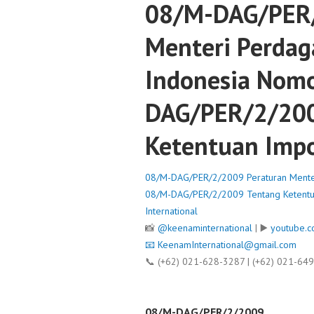
08/M-DAG/PER/
Menteri Perdag
Indonesia Nomo
DAG/PER/2/200
Ketentuan Impo
08/M-DAG/PER/2/2009 Peraturan Menter
08/M-DAG/PER/2/2009 Tentang Ketentua
International
📸
@keenaminternational
| ▶️
youtube.c
📧
KeenamInternational@gmail.com
📞 (+62) 021-628-3287 | (+62) 021-64
08/M-DAG/PER/2/2009