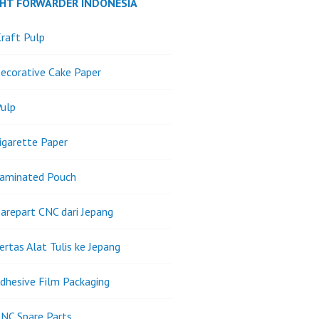
GHT FORWARDER INDONESIA
raft Pulp
ecorative Cake Paper
ulp
igarette Paper
Laminated Pouch
arepart CNC dari Jepang
ertas Alat Tulis ke Jepang
dhesive Film Packaging
NC Spare Parts