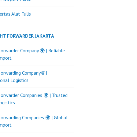
ertas Alat Tulis
GHT FORWARDER JAKARTA
Forwarder Company 🌍 | Reliable
Import
Forwarding Company 🌐 |
ional Logistics
Forwarder Companies 🌍 | Trusted
ogistics
Forwarding Companies 🌍 | Global
Import