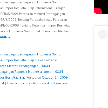
i Perdagangan Republik Indonesia Nomor :
 Impor Besi Atau Baja International Freight
G/PER/6/2009 Peraturan Menteri Perdagangan
PER/6/2009 Tentang Perubahan Atas Peraturan
PER/2/2009 Tentang Ketentuan Impor Besi Atau
publik Indonesia Nomor : 54… Peraturan Menteri
08/M-
ADING
DAG/PER/2/2009
PERATURAN
MENTERI
i Perdagangan Republik Indonesia Nomor :
PERDAGANGAN
n Impor Besi Atau Baja
News
Posted in
REPUBLIK
turan Menteri Perdagangan
08/M-
INDONESIA
dagangan Republik Indonesia Nomor : 08/M-
NOMOR
or Besi Atau Baja
Posted on
October 14, 2009
:
nal
|
International Freight Forwarding Company
08/M-
DAG/PER/2/2009
TENTANG
KETENTUAN