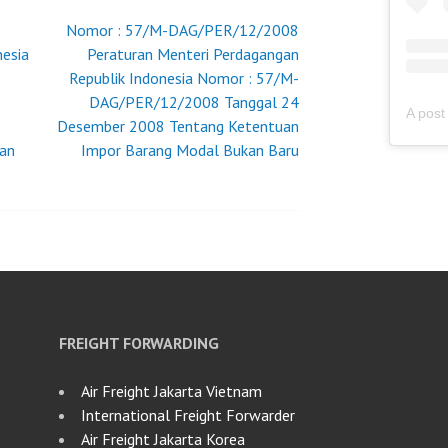
IMPOR
Nomor : 57/M-DAG/PER/12/2008
BESI
nesia
Peraturan Menteri Perdagangan
ATAU
Republik Indonesia Nomor : 57/M-
BAJA
DAG/PER/12/2008 Tanggal 24
Desember 2008 Tentang Ketentuan
an
Impor Barang Modal Bukan Baru
FREIGHT FORWARDING
Air Freight Jakarta Vietnam
International Freight Forwarder
Air Freight Jakarta Korea