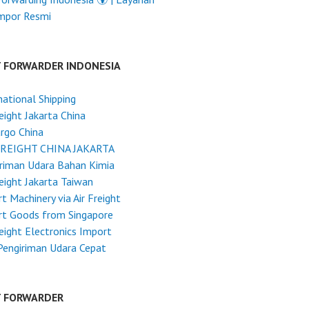
Impor Resmi
T FORWARDER INDONESIA
national Shipping
reight Jakarta China
argo China
FREIGHT CHINA JAKARTA
riman Udara Bahan Kimia
reight Jakarta Taiwan
t Machinery via Air Freight
rt Goods from Singapore
reight Electronics Import
Pengiriman Udara Cepat
T FORWARDER