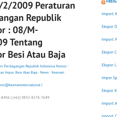
FREI
2/2009 Peraturan
Import K
angan Republik
r : 08/M-
Ekspor D
9 Tentang
Import P
r Besi Atau Baja
Ekspor C
Ekspor 
i Perdagangan Republik Indonesia Nomor :
n Impor Besi Atau Baja
·
News
·
Keenam
Impor Sp
om/@keenaminternational |
Ekspor K
9-8456 | (+62) 0852-8276-7649
Import A
Import C