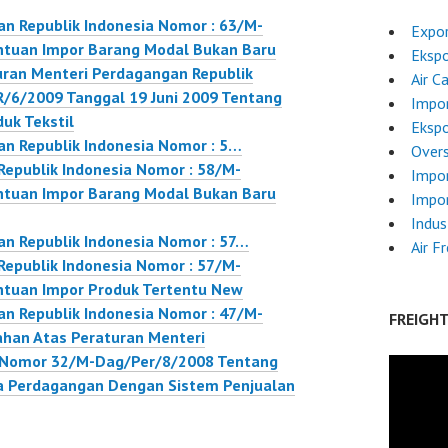
n Republik Indonesia Nomor : 63/M-
Expor
tuan Impor Barang Modal Bukan Baru
Ekspo
ran Menteri Perdagangan Republik
Air C
/6/2009 Tanggal 19 Juni 2009 Tentang
Impor
uk Tekstil
Ekspo
n Republik Indonesia Nomor : 5…
Overs
epublik Indonesia Nomor : 58/M-
Impor
tuan Impor Barang Modal Bukan Baru
Impo
Indus
n Republik Indonesia Nomor : 57…
Air F
epublik Indonesia Nomor : 57/M-
tuan Impor Produk Tertentu New
n Republik Indonesia Nomor : 47/M-
FREIGH
han Atas Peraturan Menteri
a Nomor 32/M-Dag/Per/8/2008 Tentang
a Perdagangan Dengan Sistem Penjualan