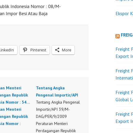
ublik Indonesia Nomor : 08/M-
n Impor Besi Atau Baja
Ekspor K
FREI
Freight 
LinkedIn
Pinterest
More
Export 
Freight 
Internat
ran Menteri
Tentang Angka
Freight 
angan Republik
Pengenal Importir/API
Global L
sia Nomor : 54…
Tentang Angka Pengenal
ran Menteri
Importir/API 39/M-
Freight 
angan Republik
DAG/PER/9/2009
Export 
sia Nomor :
Peraturan Menteri
Perdagangan Republik