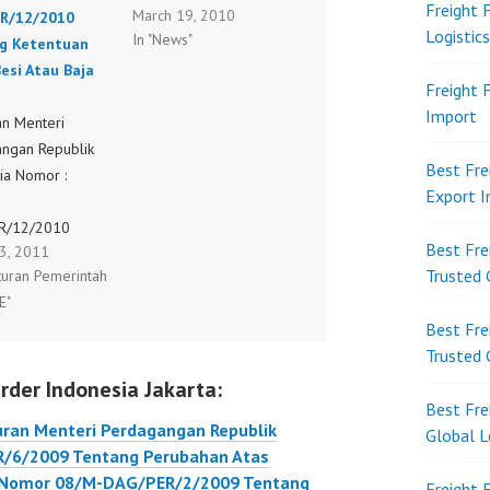
Freight 
March 19, 2010
R/12/2010
Indonesia Nomor :
Logistic
In "News"
g Ketentuan
39/M-DAG/PER/9/2009
esi Atau Baja
Tanggal 02 September
Freight 
2009 Tentang Ketentuan
Import
an Menteri
Impor Limbah Non
ngan Republik
Bahan Berbahaya Dan
Best Fre
ia Nomor :
Beracun (Non B3) 29/M-
Export 
DAG/PER/6/2009
R/12/2010
Peraturan Menteri
Best Fre
 3, 2011
 Ketentuan
Perdagangan Republik
Trusted 
aturan Pemerintah
esi Atau Baja
Indonesia Nomor :
E"
29/M-DAG/PER/6/2009
Best Fre
tanggal 30 Juni 2009
Trusted 
Tentang Perubahan Atas
rder Indonesia Jakarta:
Peraturan Menteri
Best Fre
Perdagangan Nomor
ran Menteri Perdagangan Republik
Global L
05/M-DAG/PER/4/2005
R/6/2009 Tentang Perubahan Atas
Tentang…
n Nomor 08/M-DAG/PER/2/2009 Tentang
Freight 