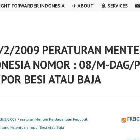
IGHT FORWARDER INDONESIA
✈️ ABOUT
🚢 SERVICES

/2/2009 PERATURAN MENT
ONESIA NOMOR : 08/M-DAG/
POR BESI ATAU BAJA
FREI
R/2/2009 Peraturan Menteri Perdagangan Republik
tang Ketentuan Impor Besi Atau Baja