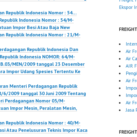
Ekspor 
an Republik Indonesia Nomor : 54…
epublik Indonesia Nomor : 54/M-
tuan Impor Besi Atau Baja New
FREIGH
n Republik Indonesia Nomor : 21/M-
Inter
erdagangan Republik Indonesia Dan
Air F
 Republik Indonesia NOMOR: 64/M-
Air C
B.03/MEN/2009 tanggal 23 Desember
AIR 
a Impor Udang Spesies Tertentu Ke
Pengi
Air F
ran Menteri Perdagangan Republik
Impor
/6/2009 tanggal 30 Juni 2009 Tentang
Impo
eri Perdagangan Nomor 05/M-
Air F
an Impor Mesin, Peralatan Mesin,
Jasa 
n Republik Indonesia Nomor : 40/M-
si Atau Penelusuran Teknis Impor Kaca
FREIGH