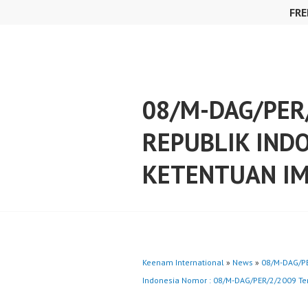
Skip
FRE
to
content
08/M-DAG/PER
REPUBLIK IND
KETENTUAN IM
Keenam International
»
News
»
08/M-DAG/PE
Indonesia Nomor : 08/M-DAG/PER/2/2009 Ten