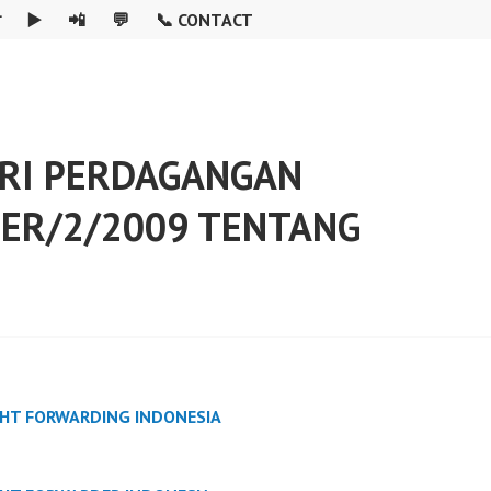

▶️
📲
💬
📞 CONTACT
ERI PERDAGANGAN
PER/2/2009 TENTANG
GHT FORWARDING INDONESIA