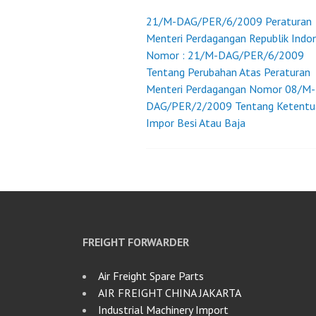
21/M-DAG/PER/6/2009 Peraturan
Post
Menteri Perdagangan Republik Indo
Nomor : 21/M-DAG/PER/6/2009
navigation
Tentang Perubahan Atas Peraturan
Menteri Perdagangan Nomor 08/M-
DAG/PER/2/2009 Tentang Ketentu
Impor Besi Atau Baja
FREIGHT FORWARDER
Air Freight Spare Parts
AIR FREIGHT CHINA JAKARTA
Industrial Machinery Import