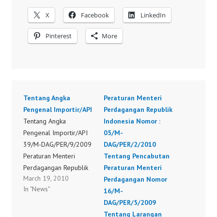
X
Facebook
LinkedIn
Pinterest
More
Tentang Angka
Peraturan Menteri
Pengenal Importir/API
Perdagangan Republik
Tentang Angka
Indonesia Nomor :
Pengenal Importir/API
05/M-
39/M-DAG/PER/9/2009
DAG/PER/2/2010
Peraturan Menteri
Tentang Pencabutan
Perdagangan Republik
Peraturan Menteri
March 19, 2010
Indonesia Nomor :
Perdagangan Nomor
In "News"
39/M-DAG/PER/9/2009
16/M-
Tanggal 02 September
DAG/PER/5/2009
2009 Tentang
Tentang Larangan