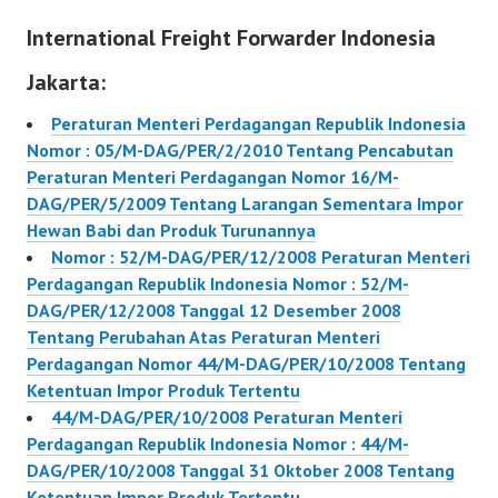
Perubahan Atas
International Freight Forwarder Indonesia
Peraturan Menteri
Perdagangan Nomor
Jakarta:
44/M-
DAG/PER/10/2008
Peraturan Menteri Perdagangan Republik Indonesia
Tentang Ketentuan
Nomor : 05/M-DAG/PER/2/2010 Tentang Pencabutan
Impor Produk Tertentu
Peraturan Menteri Perdagangan Nomor 16/M-
DAG/PER/5/2009 Tentang Larangan Sementara Impor
Hewan Babi dan Produk Turunannya
Nomor : 52/M-DAG/PER/12/2008 Peraturan Menteri
Perdagangan Republik Indonesia Nomor : 52/M-
DAG/PER/12/2008 Tanggal 12 Desember 2008
Tentang Perubahan Atas Peraturan Menteri
Perdagangan Nomor 44/M-DAG/PER/10/2008 Tentang
Ketentuan Impor Produk Tertentu
44/M-DAG/PER/10/2008 Peraturan Menteri
Perdagangan Republik Indonesia Nomor : 44/M-
DAG/PER/10/2008 Tanggal 31 Oktober 2008 Tentang
Ketentuan Impor Produk Tertentu