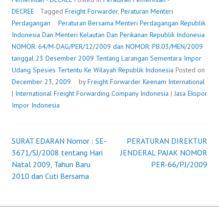
DAN
DECREE
Tagged
Freight Forwarder
,
Peraturan Menteri
PERIKAN
Perdagangan
Peraturan Bersama Menteri Perdagangan Republik
REPUBLIK
Indonesia Dan Menteri Kelautan Dan Perikanan Republik Indonesia
INDONESI
NOMOR: 64/M-DAG/PER/12/2009 dan NOMOR: PB.03/MEN/2009
NOMOR:
tanggal 23 Desember 2009 Tentang Larangan Sementara Impor
64/M-
Udang Spesies Tertentu Ke Wilayah Republik Indonesia
Posted on
DAG/PER/
December 23, 2009
by
Freight Forwarder
Keenam International
DAN
|
International Freight Forwarding Company Indonesia
|
Jasa Ekspor
NOMOR:
Impor Indonesia
PB.03/ME
TANGGAL
23
SURAT EDARAN Nomor : SE-
PERATURAN DIREKTUR
Post
DESEMBE
3671/SJ/2008 tentang Hari
JENDERAL PAJAK NOMOR
2009
Natal 2009, Tahun Baru
PER-66/PJ/2009
navigation
TENTAN
2010 dan Cuti Bersama
LARANGA
SEMENTA
IMPOR