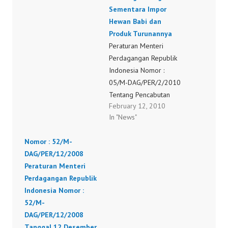
Ketentuan Impor Limbah
Sementara Impor
Non Bahan Berbahaya
Hewan Babi dan
Dan Beracun (Non B3)
Produk Turunannya
29/M-DAG/PER/6/2009
Peraturan Menteri
Peraturan Menteri
Perdagangan Republik
Perdagangan Republik
Indonesia Nomor :
Indonesia Nomor :
05/M-DAG/PER/2/2010
29/M-DAG/PER/6/2009
Tentang Pencabutan
February 12, 2010
tanggal 30 Juni 2009
Peraturan Menteri
In "News"
Tentang Perubahan Atas
Perdagangan Nomor
Peraturan Menteri
16/M-DAG/PER/5/2009
Nomor : 52/M-
Perdagangan Nomor
Tentang Larangan
DAG/PER/12/2008
05/M-DAG/PER/4/2005
Sementara Impor
Peraturan Menteri
Tentang…
Hewan Babi dan Produk
Perdagangan Republik
Turunannya
Indonesia Nomor :
52/M-
DAG/PER/12/2008
Tanggal 12 Desember