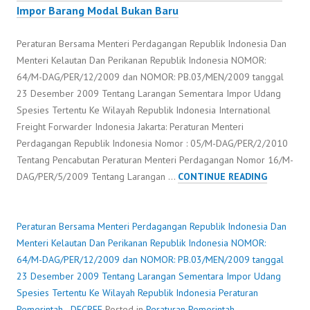
Impor Barang Modal Bukan Baru
Peraturan Bersama Menteri Perdagangan Republik Indonesia Dan
Menteri Kelautan Dan Perikanan Republik Indonesia NOMOR:
64/M-DAG/PER/12/2009 dan NOMOR: PB.03/MEN/2009 tanggal
23 Desember 2009 Tentang Larangan Sementara Impor Udang
Spesies Tertentu Ke Wilayah Republik Indonesia International
Freight Forwarder Indonesia Jakarta: Peraturan Menteri
Perdagangan Republik Indonesia Nomor : 05/M-DAG/PER/2/2010
Tentang Pencabutan Peraturan Menteri Perdagangan Nomor 16/M-
PERATUR
DAG/PER/5/2009 Tentang Larangan …
CONTINUE READING
BERSAMA
MENTERI
PERDAGA
Peraturan Bersama Menteri Perdagangan Republik Indonesia Dan
REPUBLIK
Menteri Kelautan Dan Perikanan Republik Indonesia NOMOR:
INDONESI
64/M-DAG/PER/12/2009 dan NOMOR: PB.03/MEN/2009 tanggal
DAN
23 Desember 2009 Tentang Larangan Sementara Impor Udang
MENTERI
Spesies Tertentu Ke Wilayah Republik Indonesia
Peraturan
KELAUTA
Pemerintah - DECREE
Posted in
Peraturan Pemerintah -