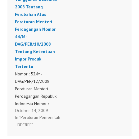
2008 Tentang
Perubahan Atas
Peraturan Menteri
Perdagangan Nomor
44/M-
DAG/PER/10/2008
Tentang Ketentuan
Impor Produk
Tertentu
Nomor : 52/M-
DAG/PER/12/2008
Peraturan Menteri
Perdagangan Republik
Indonesia Nomor :
October 14, 2009
52/M-
In "Peraturan Pemerintah
DAG/PER/12/2008
- DECREE"
Tanggal 12 Desember
2008 Tentang