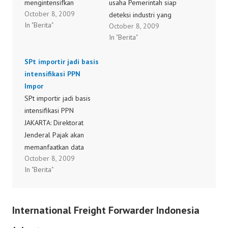
mengintensifkan
usaha Pemerintah siap
October 8, 2009
penggalian potensi
deteksi industri yang
In "Berita"
October 8, 2009
penerimaan pajak, yakni
setor pajaknya rendah
In "Berita"
dengan meredam 12
JAKARTA: Direktorat
modus penghindaran
Jenderal Pajak tengah
SPt importir jadi basis
Pajak Penghasilan dan
menyiapkan
intensifikasi PPN
Pajak Pertambahan Nilai.
benchmarking terhadap
Impor
Hal itu, menurut Menteri
50 sektor usaha tertentu
SPt importir jadi basis
Keuangan sekaligus
yang akan digunakan
intensifikasi PPN
Pelaksana Jabatan
sebagai acuan dalam
JAKARTA: Direktorat
Menteri Koordinator
melakukan ekstensifikasi
Jenderal Pajak akan
Perekonomian Sri
dan intensifikasi
memanfaatkan data
Mulyani Indrawati,
perpajakan. Direktur
October 8, 2009
pelaporan surat
dibutuhkan untuk
Jenderal Pajak
In "Berita"
pemberitahuan (SPt)
menutup kenaikan
Mochamad Tjiptardjo
importir tertentu untuk
target…
mengatakan
mengintensifkan
benchmarking yang
International Freight Forwarder Indonesia
penerimaan pajak
dilakukan…
pertambahan nilai (PPN)