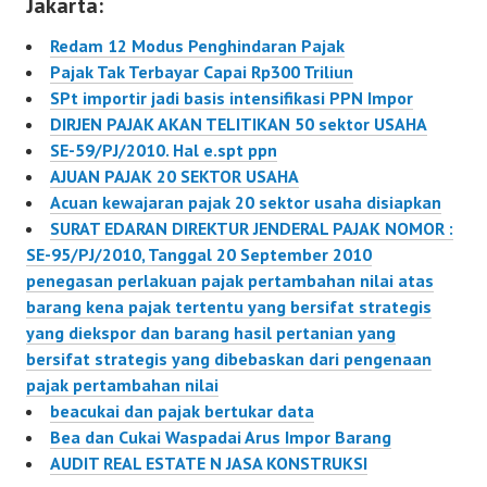
Jakarta:
atas bidang usaha
impor. Untuk keperluan
Redam 12 Modus Penghindaran Pajak
itu, Dirjen Pajak Darmin
Pajak Tak Terbayar Capai Rp300 Triliun
Nasution telah
SPt importir jadi basis intensifikasi PPN Impor
menerbitkan Surat
DIRJEN PAJAK AKAN TELITIKAN 50 sektor USAHA
Edaran bernomor SE-
SE-59/PJ/2010. Hal e.spt ppn
60/PJ/2008 tentang
AJUAN PAJAK 20 SEKTOR USAHA
pemanfaatan data
Acuan kewajaran pajak 20 sektor usaha disiapkan
pelaporan SPT importir
SURAT EDARAN DIREKTUR JENDERAL PAJAK NOMOR :
pada…
SE-95/PJ/2010, Tanggal 20 September 2010
penegasan perlakuan pajak pertambahan nilai atas
barang kena pajak tertentu yang bersifat strategis
yang diekspor dan barang hasil pertanian yang
bersifat strategis yang dibebaskan dari pengenaan
pajak pertambahan nilai
beacukai dan pajak bertukar data
Bea dan Cukai Waspadai Arus Impor Barang
AUDIT REAL ESTATE N JASA KONSTRUKSI