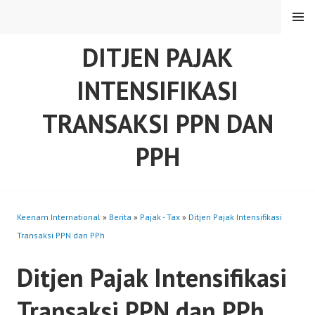
Skip
MENU
to
content
DITJEN PAJAK
INTENSIFIKASI
TRANSAKSI PPN DAN
PPH
Keenam International
»
Berita
»
Pajak - Tax
»
Ditjen Pajak Intensifikasi
Transaksi PPN dan PPh
Ditjen Pajak Intensifikasi
Transaksi PPN dan PPh