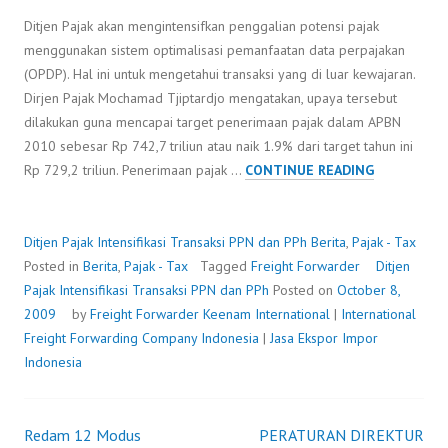
Ditjen Pajak akan mengintensifkan penggalian potensi pajak
menggunakan sistem optimalisasi pemanfaatan data perpajakan
(OPDP). Hal ini untuk mengetahui transaksi yang di luar kewajaran.
Dirjen Pajak Mochamad Tjiptardjo mengatakan, upaya tersebut
dilakukan guna mencapai target penerimaan pajak dalam APBN
2010 sebesar Rp 742,7 triliun atau naik 1.9% dari target tahun ini
DITJEN
Rp 729,2 triliun. Penerimaan pajak …
CONTINUE READING
PAJAK
INTENSIFIK
TRANSAKSI
Ditjen Pajak Intensifikasi Transaksi PPN dan PPh
Berita
,
Pajak - Tax
PPN
Posted in
Berita
,
Pajak - Tax
Tagged
Freight Forwarder
Ditjen
DAN
Pajak Intensifikasi Transaksi PPN dan PPh
Posted on
October 8,
PPH
2009
by
Freight Forwarder
Keenam International
|
International
Freight Forwarding Company Indonesia
|
Jasa Ekspor Impor
Indonesia
Redam 12 Modus
PERATURAN DIREKTUR
Post