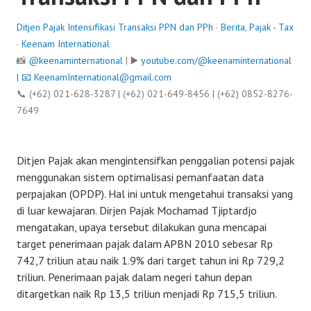
Ditjen Pajak Intensifikasi Transaksi PPN dan PPh
·
Berita
,
Pajak - Tax
·
Keenam International
📸
@keenaminternational
| ▶️
youtube.com/@keenaminternational
| 📧
KeenamInternational@gmail.com
📞 (+62) 021-628-3287 | (+62) 021-649-8456 | (+62) 0852-8276-
7649
Ditjen Pajak akan mengintensifkan penggalian potensi pajak
menggunakan sistem optimalisasi pemanfaatan data
perpajakan (OPDP). Hal ini untuk mengetahui transaksi yang
di luar kewajaran. Dirjen Pajak Mochamad Tjiptardjo
mengatakan, upaya tersebut dilakukan guna mencapai
target penerimaan pajak dalam APBN 2010 sebesar Rp
742,7 triliun atau naik 1.9% dari target tahun ini Rp 729,2
triliun. Penerimaan pajak dalam negeri tahun depan
ditargetkan naik Rp 13,5 triliun menjadi Rp 715,5 triliun.