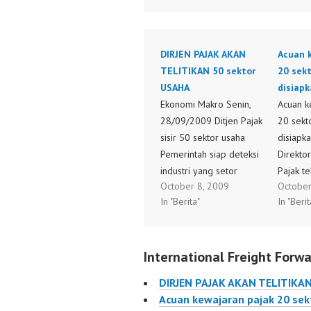
DIRJEN PAJAK AKAN
Acuan 
TELITIKAN 50 sektor
20 sek
USAHA
disiap
Ekonomi Makro Senin,
Acuan k
28/09/2009 Ditjen Pajak
20 sekt
sisir 50 sektor usaha
disiapk
Pemerintah siap deteksi
Direktor
industri yang setor
Pajak t
October 8, 2009
October
pajaknya rendah
rasio t
In "Berita"
In "Berit
JAKARTA: Direktorat
atas 20 
Jenderal Pajak tengah
lapanga
menyiapkan
yang ak
International Freight Forwa
benchmarking terhadap
sebagai
50 sektor usaha tertentu
menilai
DIRJEN PAJAK AKAN TELITIKAN
yang akan digunakan
kinerja
Acuan kewajaran pajak 20 sek
sebagai acuan dalam
pemenu