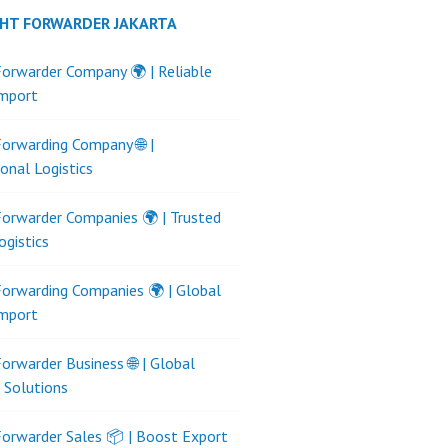
GHT FORWARDER JAKARTA
Forwarder Company 🌍 | Reliable
Import
Forwarding Company 🌐 |
ional Logistics
Forwarder Companies 🌍 | Trusted
ogistics
Forwarding Companies 🌍 | Global
Import
Forwarder Business 🌐 | Global
s Solutions
Forwarder Sales 📦 | Boost Export