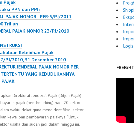
n Pajak
Freig
kan oleh wajib
Rencananya, Ditjen Pajak
ansaksi PPN dan PPh
Shipp
P). Untuk itu,
akan meminta Dadan
L PAJAK NOMOR : PER-5/PJ/2011
Ekspo
 Jenderal Pajak
Pengawasan Keuangan
0 Triliun
Inter
d Tjiptardjo
dan Pembangunan
DERAL PAJAK NOMOR 23/PJ/2010
Impo
 surat…
(BPKP) mengaudit…
Impor
ONSTRUKSI
Logis
ahuluan Kelebihan Pajak
 67/PJ/2010, 31 Desember 2010
REKTUR JENDERAL PAJAK NOMOR PER-
FREIGH
N TERTENTU YANG KEDUDUKANNYA
 PAJAK
pkan Direktorat Jenderal Pajak (Ditjen Pajak)
mbayaran pajak (benchmarking) bagi 20 sektor
dalam waktu dekat guna mengidentifikasi sektor
kan kewajiban pembayaran pajaknya. “Untuk
sektor usaha dan sudah jadi dalam minggu ini.
N