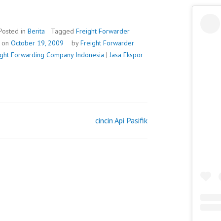
OR
Posted in
Berita
Tagged
Freight Forwarder
A
d on
October 19, 2009
by
Freight Forwarder
eight Forwarding Company Indonesia
|
Jasa Ekspor
cincin Api Pasifik