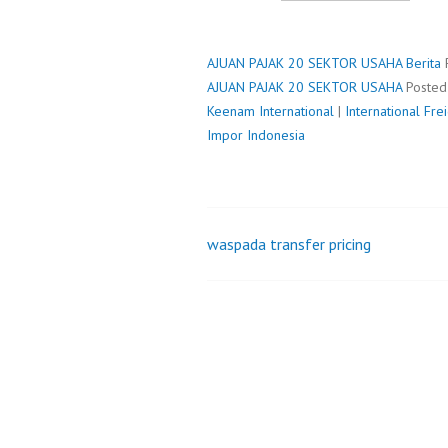
PAJAK
20
SEKT
AJUAN PAJAK 20 SEKTOR USAHA
Berita
USAH
AJUAN PAJAK 20 SEKTOR USAHA
Poste
Keenam International
|
International Fr
Impor Indonesia
waspada transfer pricing
Post
navigation