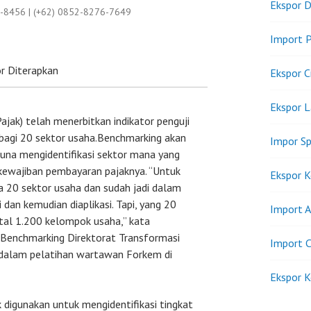
Ekspor D
9-8456 | (+62) 0852-8276-7649
Import P
r Diterapkan
Ekspor C
Ekspor 
Pajak) telah menerbitkan indikator penguji
bagi 20 sektor usaha.Benchmarking akan
Impor Sp
guna mengidentifikasi sektor mana yang
kewajiban pembayaran pajaknya. “Untuk
Ekspor K
ta 20 sektor usaha dan sudah jadi dalam
i dan kemudian diaplikasi. Tapi, yang 20
Import A
total 1.200 kelompok usaha,” kata
Benchmarking Direktorat Transformasi
Import C
h dalam pelatihan wartawan Forkem di
Ekspor K
 digunakan untuk mengidentifikasi tingkat