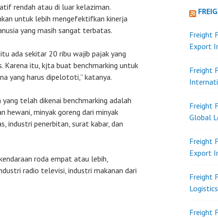
if rendah atau di luar kelaziman.
FREI
kan untuk lebih mengefektifkan kinerja
nusia yang masih sangat terbatas.
Freight 
Export 
itu ada sekitar 20 ribu wajib pajak yang
s. Karena itu, kjta buat benchmarking untuk
Freight 
na yang harus dipelototi,” katanya.
Internat
 yang telah dikenai benchmarking adalah
Freight 
dan hewani, minyak goreng dari minyak
Global L
s, industri penerbitan, surat kabar, dan
Freight 
Export 
 kendaraan roda empat atau lebih,
ndustri radio televisi, industri makanan dari
Freight 
Logistic
Freight 