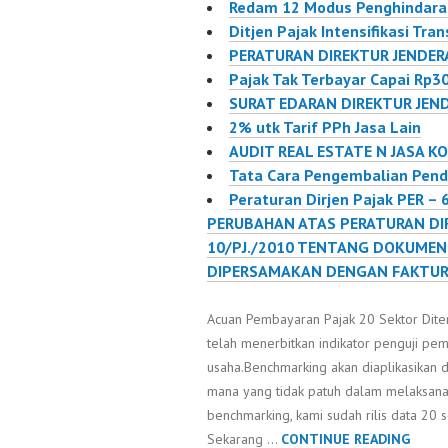
Redam 12 Modus Penghindara
melakukan ekstensifikasi
perpaja
Ditjen Pajak Intensifikasi Tr
dan intensifikasi
pajak (W
PERATURAN DIREKTUR JENDERA
perpajakan. Direktur
Direktur
Pajak Tak Terbayar Capai Rp30
Jenderal Pajak
Mochama
SURAT EDARAN DIREKTUR JEN
Mochamad Tjiptardjo
melalui
2% utk Tarif PPh Jasa Lain
mengatakan
AUDIT REAL ESTATE N JASA K
benchmarking yang
Tata Cara Pengembalian Pend
dilakukan…
Peraturan Dirjen Pajak PER –
PERUBAHAN ATAS PERATURAN DI
10/PJ./2010 TENTANG DOKUME
DIPERSAMAKAN DENGAN FAKTUR
Acuan Pembayaran Pajak 20 Sektor Ditera
telah menerbitkan indikator penguji pe
usaha.Benchmarking akan diaplikasikan 
mana yang tidak patuh dalam melaksana
benchmarking, kami sudah rilis data 20 
AJUA
Sekarang …
CONTINUE READING