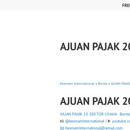
Skip
FRE
to
content
AJUAN PAJAK 
Keenam International
»
Berita
»
AJUAN PAJA
AJUAN PAJAK 
AJUAN PAJAK 20 SEKTOR USAHA
·
Berita
📸
@keenaminternational
| ▶️
youtube.c
📧
KeenamInternational@gmail.com