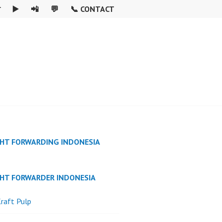

▶️
📲
💬
📞 CONTACT
GHT FORWARDING INDONESIA
GHT FORWARDER INDONESIA
raft Pulp