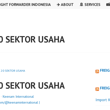
IGHT FORWARDER INDONESIA
✈️ ABOUT
🚢 SERVICES

20 SEKTOR USAHA
FREI
K 20 SEKTOR USAHA
20 SEKTOR USAHA
FREI
·
Keenam International
Import K
om/@keenaminternational |