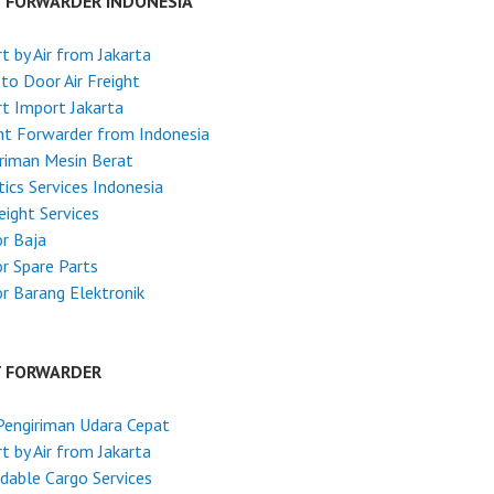
T FORWARDER INDONESIA
t by Air from Jakarta
to Door Air Freight
t Import Jakarta
ht Forwarder from Indonesia
riman Mesin Berat
tics Services Indonesia
reight Services
r Baja
r Spare Parts
r Barang Elektronik
T FORWARDER
Pengiriman Udara Cepat
t by Air from Jakarta
dable Cargo Services