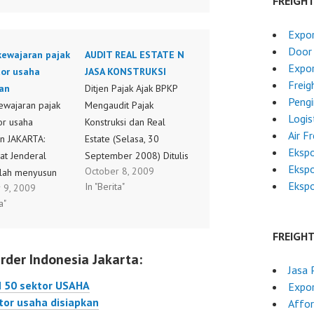
FREIGH
Expor
Door 
kewajaran pajak
AUDIT REAL ESTATE N
Expor
tor usaha
JASA KONSTRUKSI
Freig
kan
Ditjen Pajak Ajak BPKP
Pengi
ewajaran pajak
Mengaudit Pajak
Logis
or usaha
Konstruksi dan Real
Air F
an JAKARTA:
Estate (Selasa, 30
Ekspo
at Jenderal
September 2008) Ditulis
Ekspo
October 8, 2009
elah menyusun
oleh Ali Selasa, 30
Ekspo
In "Berita"
 9, 2009
otal benchmarking
September 2008 06:20
a"
klasifikasi
Direktorat Jenderal
n usaha (KLU)
(Ditjen) Pajak benar-
FREIGH
an digunakan
benar bersungguh-
rder Indonesia Jakarta:
 alat bantu untuk
sungguh menggenjot
Jasa 
 kewajaran
penerimaan pajak dari
 50 sektor USAHA
Expor
 keuangan dan
sektor jasa konstruksi
tor usaha disiapkan
Affor
han kewajiban
dan real estate.