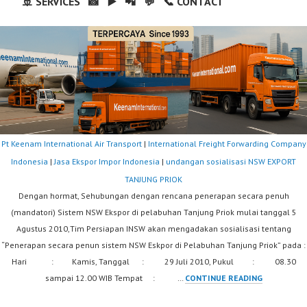
🚢 SERVICES
📸
▶️
📲
💬
📞 CONTACT
Pt Keenam International Air Transport
|
International Freight Forwarding Company
Indonesia
|
Jasa Ekspor Impor Indonesia
|
undangan sosialisasi NSW EXPORT
TANJUNG PRIOK
Dengan hormat, Sehubungan dengan rencana penerapan secara penuh
(mandatori) Sistem NSW Ekspor di pelabuhan Tanjung Priok mulai tanggal 5
Agustus 2010,Tim Persiapan INSW akan mengadakan sosialisasi tentang
“Penerapan secara penun sistem NSW Eskpor di Pelabuhan Tanjung Priok” pada :
Hari : Kamis, Tanggal : 29 Juli 2010, Pukul : 08.30
UNDANGAN
sampai 12.00 WIB Tempat : …
CONTINUE READING
SOSIALISAS