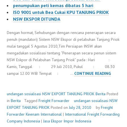
penumpukan peti kemas dibatas 5 hari
ISO 9001 untuk Bea Cukai KPU TANJUNG PRIOK
NSW EKSPOR DITUNDA
Dengan hormat, Sehubungan dengan rencana penerapan secara
penuh (mandatori) Sistem NSW Ekspor di pelabuhan Tanjung Priok
mulai tanggal 5 Agustus 2010,Tim Persiapan INSW akan
mengadakan sosialisasi tentang “Penerapan secara penun sistem
NSW Eskpor di Pelabuhan Tanjung Priok” pada : Hari :
Kamis, Tanggal : 29 Juli 2010, Pukul : 08.30
UNDANG
sampai 12.00 WIB Tempat : …
CONTINUE READING
SOSIALIS
NSW
EXPORT
undangan sosialisasi NSW EXPORT TANJUNG PRIOK
Berita
Posted
TANJUN
in
Berita
Tagged
Freight Forwarder
undangan sosialisasi NSW
PRIOK
EXPORT TANJUNG PRIOK
Posted on
July 28, 2010
by
Freight
Forwarder
Keenam International
|
International Freight Forwarding
Company Indonesia
|
Jasa Ekspor Impor Indonesia