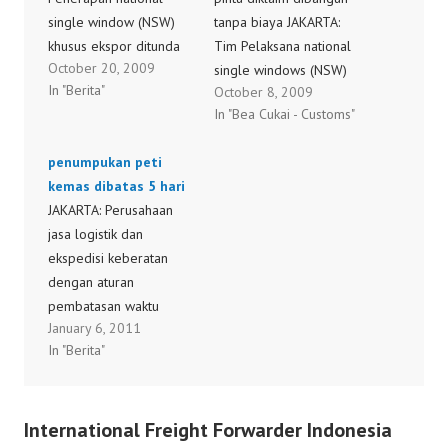
single window (NSW)
tanpa biaya JAKARTA:
khusus ekspor ditunda
Tim Pelaksana national
October 20, 2009
hingga Tim Pelaksana
single windows (NSW)
In "Berita"
October 8, 2009
Teknis Persiapan NSW
mengklaim telah
In "Bea Cukai - Customs"
memiliki sumber daya
membangun sistem
yang cukup untuk
teknis kepabeanan satu
penumpukan peti
mengimplementasikan
pintu mulai dari Tanjung
kemas dibatas 5 hari
sistem kepabeanan
Priok hingga Bandara
JAKARTA: Perusahaan
elektronik itu. Ketua Tim
Soekarno-Hatta tanpa
jasa logistik dan
Pelaksana Teknis NSW
mengeluarkan biaya.
ekspedisi keberatan
Susiwijono Mugiharso
Ketua Tim Pelaksana
dengan aturan
mengatakan saat ini
Teknis NSW Susiwijono
pembatasan waktu
pihaknya lebih fokus
Mugiharso mengatakan
January 6, 2011
penumpukan barang
pada pengembangan
pihaknya tidak
In "Berita"
impor maksimal 5 hari
dan implementasi
memperoleh dana untuk
di terminal atau Lini 1
sistem NSW untuk…
membangun sistem
Pelabuhan Tanjung
teknis NSW…
International Freight Forwarder Indonesia
Priok. Mereka mendesak