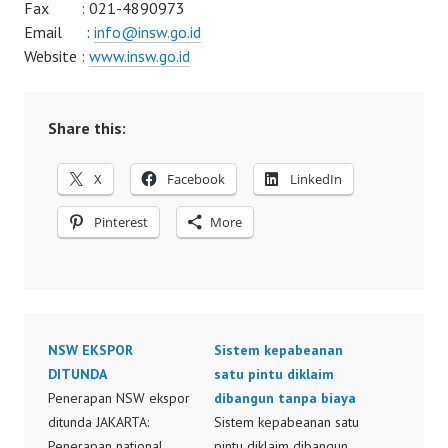
Fax : 021-4890973
Email :
info@insw.go.id
Website :
www.insw.go.id
Share this:
X
Facebook
LinkedIn
Pinterest
More
NSW EKSPOR
Sistem kepabeanan
DITUNDA
satu pintu diklaim
Penerapan NSW ekspor
dibangun tanpa biaya
ditunda JAKARTA:
Sistem kepabeanan satu
Penerapan national
pintu diklaim dibangun