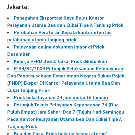
agar PT Pelabuhan
Jakarta:
Indonesia (Pelindo) II
merevisi aturan baru
Penegahan Eksportasi Kayu Bulat Kantor
tersebut. Sofyan Pane,
Pelayanan Utama Bea dan Cukai Tipe A Tanjung Priok
Ketua Gafeksi
Perubahan Peraturan Kepala kantor otoritas
(Gabungan perusahaan
pelabuhan utama tanjung priok
forwarder, logistik dan
Pelayanan online dokumen impor di Priok
ekspedisi Indonesia)
Desember
DKI Jakarta,…
Kinerja PFPD Bea & Cukai Priok dikeluhkan
P-34/BC/2009 Petunjuk Pelaksanaan Pembayaran
Dan Penatausahaan Penerimaan Negara Bukan Pajak
(PNBP) Ekspor Di Kantor Pelayanan Utama Bea Dan
Cukai Tanjung Priok
Priok buka layanan 24 jam mulai 16 Januari
Petunjuk Teknis Pelayanan Kepabeanan 24 (Dua
Puluh Empat) Jam Sehari Dan 7 (Tujuh) Hari Seminggu
Pada Kantor Pelayanan Utama Bea Dan Cukai Tipe A
Tanjung Priok
Bea dan Cukai Priok bekerja sesuai aturan’