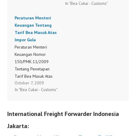
In "Bea Cukai - Customs"
INI KEPUTUSAN
Susu Tertentu Peraturan
MENTERI
Menteri Keuangan
Peraturan Menteri
PERDAGANGAN HAL API
Nomor
Keuangan Tentang
U API P juga ditunda
101/PMK.011/2009
Tarif Bea Masuk Atas
PORTAL NSW BELUM
Tentang Penetapan
Impor Gula
MENG UPDATE
Tarif Bea Masuk Atas
Peraturan Menteri
KETENTUAN IMPOR
Impor Produk-Produk
Keuangan Nomor
BARANG BUKAN BARU
Susu Tertentu
150/PMK.11/2009
masih…
Tentang Penetapan
Tarif Bea Masuk Atas
October 7, 2009
Impor Gula Peraturan
In "Bea Cukai - Customs"
Menteri Keuangan
Tentang Tarif Bea
Masuk Atas Impor Gula
International Freight Forwarder Indonesia
Jakarta: