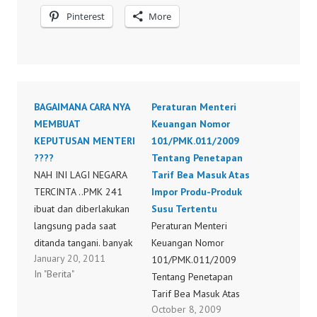
Pinterest
More
BAGAIMANA CARA NYA
Peraturan Menteri
MEMBUAT
Keuangan Nomor
KEPUTUSAN MENTERI
101/PMK.011/2009
????
Tentang Penetapan
NAH INI LAGI NEGARA
Tarif Bea Masuk Atas
TERCINTA ..PMK 241
Impor Produ-Produk
ibuat dan diberlakukan
Susu Tertentu
langsung pada saat
Peraturan Menteri
ditanda tangani. banyak
Keuangan Nomor
January 20, 2011
sudah Notul yang keluar
101/PMK.011/2009
In "Berita"
.. lalu sekarang
Tentang Penetapan
dibatalkan. ENAKNYA
Tarif Bea Masuk Atas
October 8, 2009
USAHA DI INDONESIA
Impor Produk-Produk