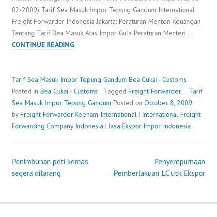
02-2009) Tarif Sea Masuk Impor Tepung Gandum International
Freight Forwarder Indonesia Jakarta: Peraturan Menteri Keuangan
Tentang Tarif Bea Masuk Atas Impor Gula Peraturan Menteri …
TARIF
CONTINUE READING
SEA
MASUK
IMPOR
Tarif Sea Masuk Impor Tepung Gandum
Bea Cukai - Customs
TEPUNG
Posted in
Bea Cukai - Customs
Tagged
Freight Forwarder
Tarif
GANDUM
Sea Masuk Impor Tepung Gandum
Posted on
October 8, 2009
by
Freight Forwarder
Keenam International
|
International Freight
Forwarding Company Indonesia
|
Jasa Ekspor Impor Indonesia
Penimbunan peti kemas
Penyempurnaan
Post
segera dilarang
Pemberlakuan LC utk Ekspor
navigation