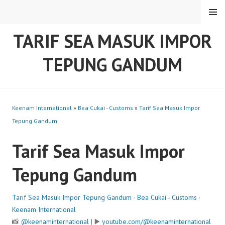
Skip
MENU
to
content
TARIF SEA MASUK IMPOR
TEPUNG GANDUM
Keenam International
»
Bea Cukai - Customs
»
Tarif Sea Masuk Impor
Tepung Gandum
Tarif Sea Masuk Impor
Tepung Gandum
Tarif Sea Masuk Impor Tepung Gandum
·
Bea Cukai - Customs
·
Keenam International
📸
@keenaminternational
| ▶️
youtube.com/@keenaminternational