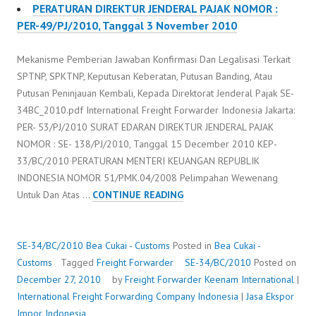
PERATURAN DIREKTUR JENDERAL PAJAK NOMOR :
PER-49/PJ/2010, Tanggal 3 November 2010
Mekanisme Pemberian Jawaban Konfirmasi Dan Legalisasi Terkait
SPTNP, SPKTNP, Keputusan Keberatan, Putusan Banding, Atau
Putusan Peninjauan Kembali, Kepada Direktorat Jenderal Pajak SE-
34BC_2010.pdf International Freight Forwarder Indonesia Jakarta:
PER- 53/PJ/2010 SURAT EDARAN DIREKTUR JENDERAL PAJAK
NOMOR : SE- 138/PJ/2010, Tanggal 15 December 2010 KEP-
33/BC/2010 PERATURAN MENTERI KEUANGAN REPUBLIK
INDONESIA NOMOR 51/PMK.04/2008 Pelimpahan Wewenang
SE-
Untuk Dan Atas …
CONTINUE READING
34/BC/2010
SE-34/BC/2010
Bea Cukai - Customs
Posted in
Bea Cukai -
Customs
Tagged
Freight Forwarder
SE-34/BC/2010
Posted on
December 27, 2010
by
Freight Forwarder
Keenam International
|
International Freight Forwarding Company Indonesia
|
Jasa Ekspor
Impor Indonesia