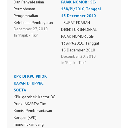
Dan Penyelesaian
PAJAK NOMOR : SE-
Permohonan
138/PJ/2010, Tanggal
Pengembalian
15 December 2010
Kelebihan Pembayaran
SURAT EDARAN
December 27, 2010
Pajak Yang Seharusnya
DIREKTUR JENDERAL
In "Pajak - Tax"
Tidak Terutang
PAJAK NOMOR : SE-
Berkaitan Dengan
138/PJ/2010, Tanggal
SPTNP atau SPKTNP,
15 December 2010
December 20, 2010
Keputusan Keberatan,
penyampaian peraturan
In "Pajak - Tax"
Putusan Banding, Atau
direktur jenderal pajak
Putusan Peninjauan
nomor per-53/pj/2010
KPK DI KPU PRIOK
Kembali PER-
tentang tata cara
KAPAN DI KPPBC
53PJ_2010.pdf
pengajuan dan
SOETA
penyelesaian
KPK 'gerebek' Kantor BC
permohonan
Priok JAKARTA: Tim
pengembalian
Komisi Pemberantasan
kelebihan pembayaran
Korupsi (KPK)
pajak yang seharusnya
menemukan uang
tidak terutang berkaitan