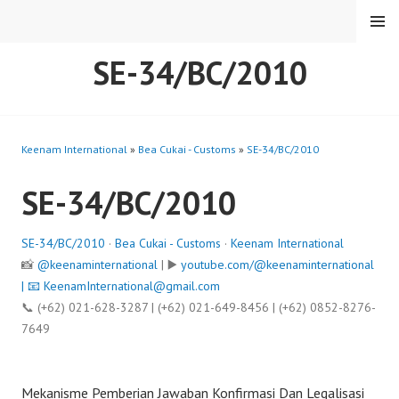
Skip
MENU
to
content
SE-34/BC/2010
Keenam International
»
Bea Cukai - Customs
»
SE-34/BC/2010
SE-34/BC/2010
SE-34/BC/2010
·
Bea Cukai - Customs
·
Keenam International
📸
@keenaminternational
| ▶️
youtube.com/@keenaminternational
| 📧
KeenamInternational@gmail.com
📞 (+62) 021-628-3287 | (+62) 021-649-8456 | (+62) 0852-8276-
7649
Mekanisme Pemberian Jawaban Konfirmasi Dan Legalisasi