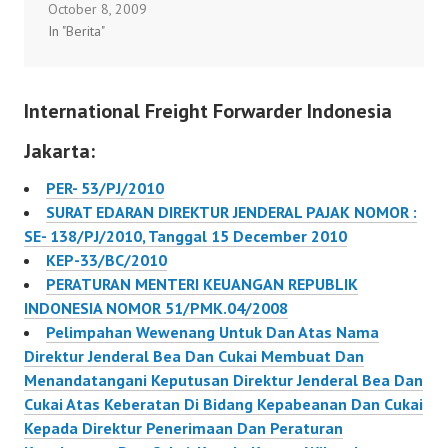
October 8, 2009
ratusan juta rupiah di
dengan sptnp atau
In "Berita"
meja-meja pelayanan
spktnp, keputusan
bea cukai dalam
keberatan, putusan
inspeksi mendadak di
banding, atau putusan
International Freight Forwarder Indonesia
Kantor Pelayanan Utama
peninjauan kembali
Bea dan Cukai Tanjung
Jakarta:
Priok, Jakarta Utara,
kemarin. Sidak tersebut
PER- 53/PJ/2010
dilakukan tim gabungan
SURAT EDARAN DIREKTUR JENDERAL PAJAK NOMOR :
KPK dan tim kepatuhan
SE- 138/PJ/2010, Tanggal 15 December 2010
internal Ditjen Bea
KEP-33/BC/2010
Cukai. Sedikitnya…
PERATURAN MENTERI KEUANGAN REPUBLIK
INDONESIA NOMOR 51/PMK.04/2008
Pelimpahan Wewenang Untuk Dan Atas Nama
Direktur Jenderal Bea Dan Cukai Membuat Dan
Menandatangani Keputusan Direktur Jenderal Bea Dan
Cukai Atas Keberatan Di Bidang Kepabeanan Dan Cukai
Kepada Direktur Penerimaan Dan Peraturan