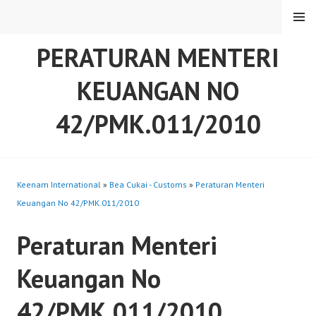
Skip
MENU
to
content
PERATURAN MENTERI
KEUANGAN NO
42/PMK.011/2010
Keenam International
»
Bea Cukai - Customs
»
Peraturan Menteri
Keuangan No 42/PMK.011/2010
Peraturan Menteri
Keuangan No
42/PMK.011/2010