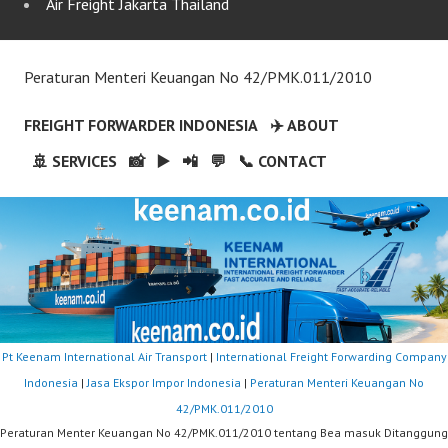
Air Freight Jakarta Thailand
Peraturan Menteri Keuangan No 42/PMK.011/2010
FREIGHT FORWARDER INDONESIA
✈️ ABOUT
🚢 SERVICES
📸
▶️
📲
💬
📞 CONTACT
Pt Keenam International Air Transport
|
International Freight Forwarding Company
Indonesia
|
Jasa Ekspor Impor Indonesia
|
Peraturan Menteri Keuangan No
42/PMK.011/2010
Peraturan Menter Keuangan No 42/PMK.011/2010 tentang Bea masuk Ditanggung