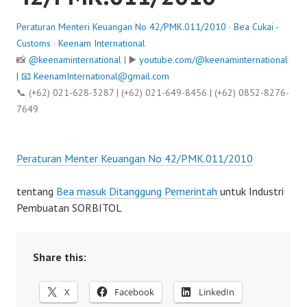
Peraturan Menteri Keuangan No 42/PMK.011/2010
·
Bea Cukai -
Customs
·
Keenam International
📸
@keenaminternational
| ▶️
youtube.com/@keenaminternational
| 📧
KeenamInternational@gmail.com
📞 (+62) 021-628-3287 | (+62) 021-649-8456 | (+62) 0852-8276-
7649
Peraturan Menter Keuangan No 42/PMK.011/2010
tentang
Bea masuk Ditanggung Pemerintah
untuk Industri
Pembuatan SORBITOL
Share this:
X
Facebook
LinkedIn