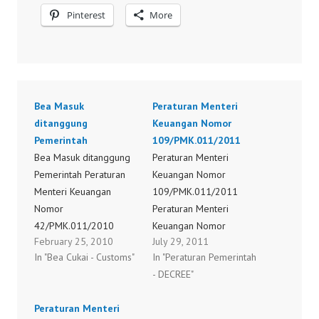
Pinterest
More
Bea Masuk
Peraturan Menteri
ditanggung
Keuangan Nomor
Pemerintah
109/PMK.011/2011
Bea Masuk ditanggung
Peraturan Menteri
Pemerintah Peraturan
Keuangan Nomor
Menteri Keuangan
109/PMK.011/2011
Nomor
Peraturan Menteri
42/PMK.011/2010
Keuangan Nomor
February 25, 2010
July 29, 2011
Peraturan Menteri
110/PMK.011/2011
In "Bea Cukai - Customs"
In "Peraturan Pemerintah
Keuangan Nomor
Peraturan Menteri
- DECREE"
44/PMK.011/2010
Keuangan Nomor
Peraturan Menteri
113/PMK.011/2011
Peraturan Menteri
Keuangan Nomor
Peraturan Menteri