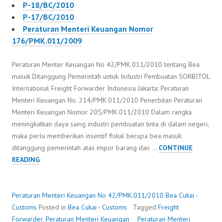
P-18/BC/2010
P-17/BC/2010
Peraturan Menteri Keuangan Nomor
176/PMK.011/2009
Peraturan Menter Keuangan No 42/PMK.011/2010 tentang Bea
masuk Ditanggung Pemerintah untuk Industri Pembuatan SORBITOL
International Freight Forwarder Indonesia Jakarta: Peraturan
Menteri Keuangan No. 214/PMK.011/2010 Penerbitan Peraturan
Menteri Keuangan Nomor 205/PMK.011/2010 Dalam rangka
meningkatkan daya saing industri pembuatan tinta di dalam negeri,
maka perlu memberikan insentif fiskal berupa bea masuk
ditanggung pemerintah atas impor barang dan …
CONTINUE
PERATURAN
READING
MENTERI
KEUANGAN
NO
Peraturan Menteri Keuangan No 42/PMK.011/2010
Bea Cukai -
42/PMK.011/2010
Customs
Posted in
Bea Cukai - Customs
Tagged
Freight
Forwarder
,
Peraturan Menteri Keuangan
Peraturan Menteri