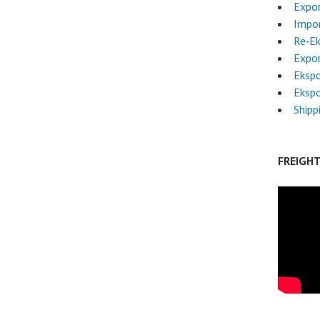
Expor
Impor
Re‑E
Expor
Ekspo
Ekspo
Shipp
FREIGH