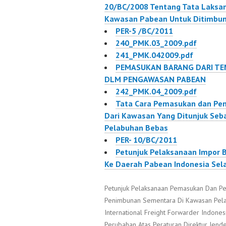
20/BC/2008 Tentang Tata Laksan
kepabeanan. unduh
Kawasan Pabean Untuk Ditimbun
[materi sosialisasi]
PER-5 /BC/2011
240_PMK.03_2009.pdf
241_PMK.042009.pdf
PEMASUKAN BARANG DARI TEM
DLM PENGAWASAN PABEAN
242_PMK.04_2009.pdf
Tata Cara Pemasukan dan Pe
Dari Kawasan Yang Ditunjuk Se
Pelabuhan Bebas
PER- 10/BC/2011
Petunjuk Pelaksanaan Impor Ba
Ke Daerah Pabean Indonesia Sel
Petunjuk Pelaksanaan Pemasukan Dan P
Penimbunan Sementara Di Kawasan Pe
International Freight Forwarder Indon
Perubahan Atas Peraturan Direktur Jen