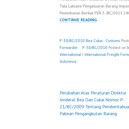
Tata Laksana Pengeluaran Barang Impor
Penimbunan Berikat PER-5 /BC/2011 
P-
CONTINUE READING
30/BC/2010
P-30/BC/2010
Bea Cukai - Customs
Post
Forwarder
P-30/BC/2010
Posted on
J
International
|
International Freight Fo
Indonesia
Perubahan Atas Peraturan Direktur
Post
Jenderal Bea Dan Cukai Nomor P-
21/BC/2009 Tentang Pemberitahu
navigation
Pabean Pengangkutan Barang