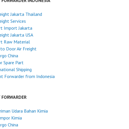
T FORWARDER INDONESIA
reight Jakarta Thailand
reight Services
t Import Jakarta
reight Jakarta USA
rt Raw Material
to Door Air Freight
argo China
r Spare Part
national Shipping
ht Forwarder from Indonesia
T FORWARDER
riman Udara Bahan Kimia
Impor Kimia
argo China