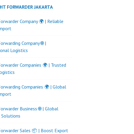
GHT FORWARDER JAKARTA
Forwarder Company 🌍 | Reliable
Import
Forwarding Company 🌐 |
ional Logistics
Forwarder Companies 🌍 | Trusted
ogistics
Forwarding Companies 🌍 | Global
Import
Forwarder Business 🌐 | Global
s Solutions
Forwarder Sales 📦 | Boost Export