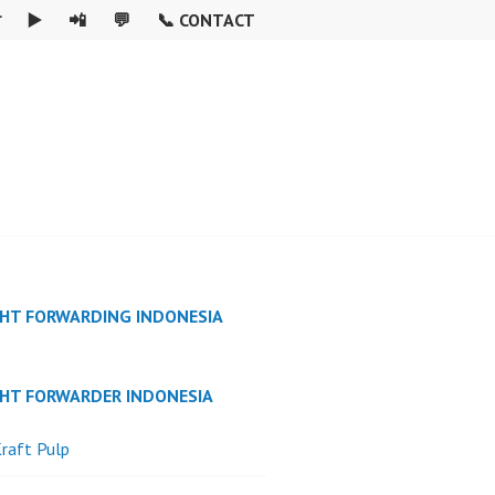

▶️
📲
💬
📞 CONTACT
GHT FORWARDING INDONESIA
GHT FORWARDER INDONESIA
raft Pulp