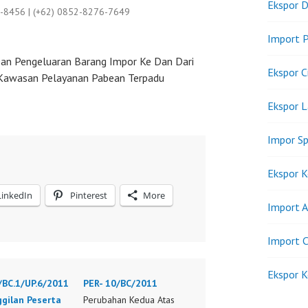
Ekspor D
9-8456 | (+62) 0852-8276-7649
Import P
an Pengeluaran Barang Impor Ke Dan Dari
Ekspor C
Kawasan Pelayanan Pabean Terpadu
Ekspor 
Impor Sp
Ekspor K
LinkedIn
Pinterest
More
Import A
Import C
Ekspor K
/BC.1/UP.6/2011
PER- 10/BC/2011
gilan Peserta
Perubahan Kedua Atas