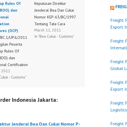
op Rules Of
Keputusan Direktur
FREI
(ROO) dan
Jenderal Bea Dan Cukai
ional
Nomor KEP-63/BC/1997
Freight 
cation
Tentang Tata Cara
Export 
March 11, 2011
ures (OCP)
Pendirian Dan Tata
In "Bea Cukai - Customs"
/BC.1/UP.6/2011
Laksana Pemasukan Dan
Freight 
ilan Peserta
Pengeluaran Barang Ke
Internat
p Rules Of
Dan Dari Kawasan
(ROO) dan
Berikat PER-
Freight 
nal Certification
10/BC/2011
Global L
, 2011
res (OCP)
Cukai - Customs"
Freight 
Export 
rder Indonesia Jakarta:
Freight 
Logistic
Freight 
ektur Jenderal Bea Dan Cukai Nomor P-