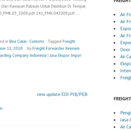
FREIGH
 Dari Kawasan Pabean Untuk Ditimbun Di Tempat
240_PMK.03_2009.pdf 241_PMK.042009.pdf …
Air F
Air F
Expor
Air F
ed in
Bea Cukai - Customs
Tagged
Freight
Expo
une 11, 2010
by
Freight Forwarder
Keenam
Door 
rwarding Company Indonesia
|
Jasa Ekspor Impor
Air C
Ekspo
Inter
Freig
new update EDI PIB/PEB
FREIGH
an
Pengi
Jasa 
Air C