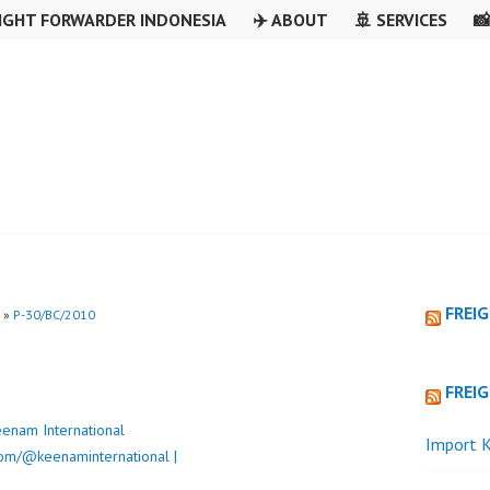
IGHT FORWARDER INDONESIA
✈️ ABOUT
🚢 SERVICES

FREI
»
P-30/BC/2010
FREI
enam International
Import K
om/@keenaminternational |