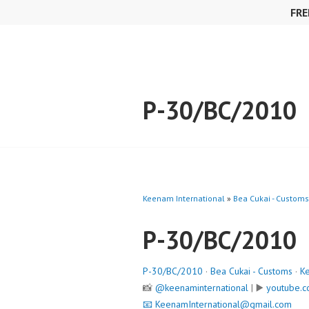
Skip
FRE
to
content
P-30/BC/2010
Keenam International
»
Bea Cukai - Customs
P-30/BC/2010
P-30/BC/2010
·
Bea Cukai - Customs
·
Ke
📸
@keenaminternational
| ▶️
youtube.c
📧
KeenamInternational@gmail.com