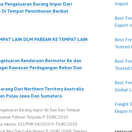
Import
a Pengeluaran Barang Impor Dari
 Di Tempat Penimbunan Berikat
Best Fre
Export 
PAT LAIN DLM PABEAN KE TEMPAT LAIN
Best Fre
Trusted 
ngeluaran Kendaraan Bermotor Ke dan
Best Fre
bagai Kawasan Perdagangan Bebas Dan
Trusted 
Best Fre
rang Dari Northern Territory Australia
Global L
ain Pulau Jawa Dan Sumatera
Freight 
engeluaran Barang Impor Ke Dan Dari Tempat
Ekspor 
layanan Pabean Terpadu P-30/BC/2010
esia Jakarta: 102/PMK.04/2010 P-35/BC/2010
deral Bea Dan Cukai Nomor P-20/BC/2008 Tentang