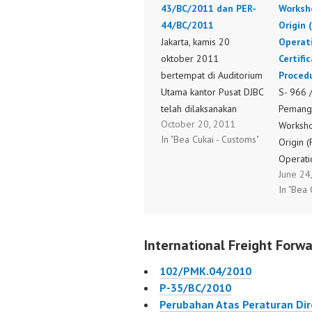
43/BC/2011 dan PER-
Worksh
44/BC/2011
Origin 
Jakarta, kamis 20
Operat
oktober 2011
Certifi
bertempat di Auditorium
Proced
Utama kantor Pusat DJBC
S- 966 
telah dilaksanakan
Pemangg
October 20, 2011
sosialisasi mengenai
Worksho
In "Bea Cukai - Customs"
Peraturan Direktur
Origin 
jenderal Bea dan Cukai
Operatio
June 24
Nomor : PER-
Procedu
In "Bea 
43/BC/2011 dan PER-
44/BC/2011, bersama
ini kami sampaikan
International Freight Forwa
Materi Sosialisasi PER-
43/BC/2011 dan PER-
102/PMK.04/2010
44/BC/2011 untuk dapat
P-35/BC/2010
di unduh oleh para
Perubahan Atas Peraturan Dir
pengguna jasa