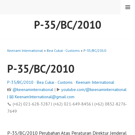
Skip
MENU
to
content
P-35/BC/2010
Keenam International
»
Bea Cukai - Customs
»
P-35/BC/2010
P-35/BC/2010
P-35/BC/2010
·
Bea Cukai - Customs
·
Keenam International
📸
@keenaminternational
| ▶️
youtube.com/@keenaminternational
| 📧
KeenamInternational@gmail.com
📞 (+62) 021-628-3287 | (+62) 021-649-8456 | (+62) 0852-8276-
7649
P-35/BC/2010 Perubahan Atas Peraturan Direktur Jenderal