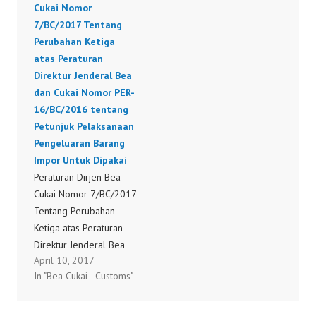
Cukai Nomor
Registrasi Kepabeanan
7/BC/2017 Tentang
PER-06/BC/2018
Perubahan Ketiga
atas Peraturan
Direktur Jenderal Bea
dan Cukai Nomor PER-
16/BC/2016 tentang
Petunjuk Pelaksanaan
Pengeluaran Barang
Impor Untuk Dipakai
Peraturan Dirjen Bea
Cukai Nomor 7/BC/2017
Tentang Perubahan
Ketiga atas Peraturan
Direktur Jenderal Bea
April 10, 2017
dan Cukai Nomor PER-
In "Bea Cukai - Customs"
16/BC/2016 tentang
Petunjuk Pelaksanaan
Pengeluaran Barang