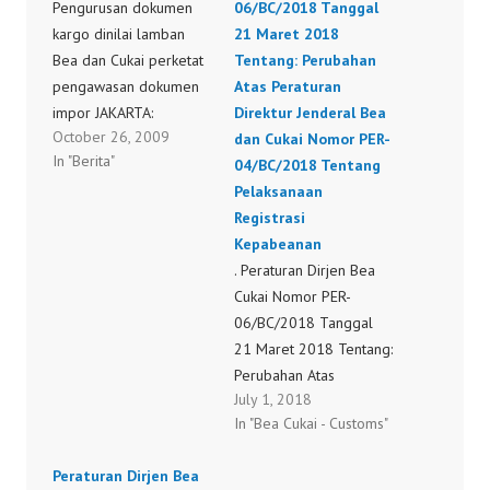
Pengurusan dokumen
06/BC/2018 Tanggal
kargo dinilai lamban
21 Maret 2018
Bea dan Cukai perketat
Tentang: Perubahan
pengawasan dokumen
Atas Peraturan
impor JAKARTA:
Direktur Jenderal Bea
October 26, 2009
Pengetatan dokumen BC
dan Cukai Nomor PER-
In "Berita"
1.1 atau inward
04/BC/2018 Tentang
manifest oleh Bea dan
Pelaksanaan
Cukai sejak 1 Oktober
Registrasi
untuk kargo udara di
Kepabeanan
Bandara Soekarno-
. Peraturan Dirjen Bea
Hatta, Cengkareng,
Cukai Nomor PER-
menyebabkan
06/BC/2018 Tanggal
tertahannya barang
21 Maret 2018 Tentang:
impor di gudang lebih
Perubahan Atas
July 1, 2018
dari 2 hari sehingga
Peraturan Direktur
In "Bea Cukai - Customs"
biaya sewa gudang
Jenderal Bea dan Cukai
meningkat.
Nomor PER-04/BC/2017
Peraturan Dirjen Bea
Tertahannya…
Tentang Pelaksanaan